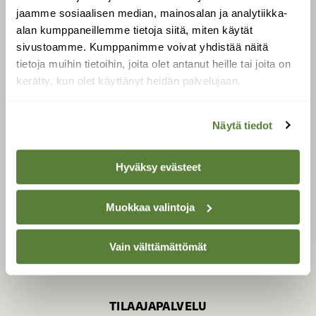
jaamme sosiaalisen median, mainosalan ja analytiikka-
alan kumppaneillemme tietoja siitä, miten käytät
sivustoamme. Kumppanimme voivat yhdistää näitä
SUOMEN LUONNON­
SUOJELU­LIITTO
tietoja muihin tietoihin, joita olet antanut heille tai joita on
kerätty, kun olet käyttänyt heidän palvelujaan.
Suomen Luonto -lehden
kustantaja on
Suomen
luonnonsuojelu­liitto
.
Näytä tiedot
Hyväksy evästeet
Muokkaa valintoja
Vain välttämättömät
TILAAJAPALVELU