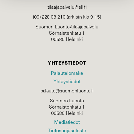
tilaajapalvelu@sll.fi
(09) 228 08 210 (arkisin klo 9-15)
Suomen Luonto/tilaajapalvelu
Sörnäistenkatu 1
00580 Helsinki
YHTEYSTIEDOT
Palautelomake
Yhteystiedot
palaute@suomenluonto.fi
Suomen Luonto
Sörnäistenkatu 1
00580 Helsinki
Mediatiedot
Tietosuojaseloste