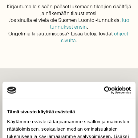
Kirjautumalla sisään pääset lukemaan tilaajien sisältöjä
ja näkemään tilaustietosi.
Jos sinulla ei vielä ole Suomen Luonto -tunnuksia,
luo
tunnukset ensin
.
Ongelmia kirjautumisessa? Lisää tietoja löydät
ohjeet-
sivulta
.
LEHTI
Uusin lehti
Tilaa Suomen Luonto
Tämä sivusto käyttää evästeitä
Tilaa digilukuoikeus
Käytämme evästeitä tarjoamamme sisällön ja mainosten
Äänestä parasta juttua
räätälöimiseen, sosiaalisen median ominaisuuksien
Tilaa uutiskirje
tukemiseen ja kävijämäärämme analysoimiseen. Lisäksi