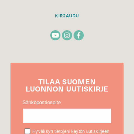
KIRJAUDU
TILAA
SUOMEN
LUONNON
UUTIS­KIRJE
Sähköpostiosoite
Hyväksyn tietojeni käytön uutiskirjeen