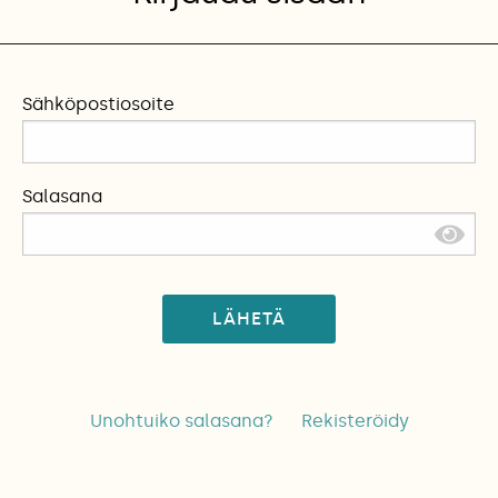
Sähköpostiosoite
Salasana
LÄHETÄ
Unohtuiko salasana?
Rekisteröidy