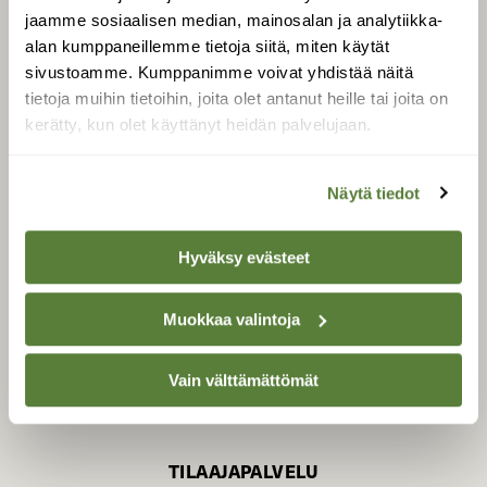
jaamme sosiaalisen median, mainosalan ja analytiikka-
alan kumppaneillemme tietoja siitä, miten käytät
sivustoamme. Kumppanimme voivat yhdistää näitä
SUOMEN LUONNON­
SUOJELU­LIITTO
tietoja muihin tietoihin, joita olet antanut heille tai joita on
kerätty, kun olet käyttänyt heidän palvelujaan.
Suomen Luonto -lehden
kustantaja on
Suomen
luonnonsuojelu­liitto
.
Näytä tiedot
Hyväksy evästeet
Muokkaa valintoja
Vain välttämättömät
TILAAJAPALVELU