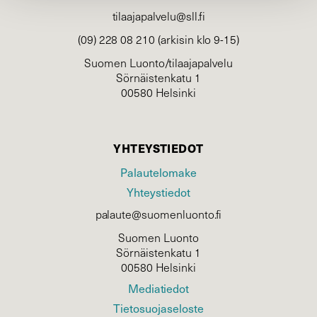
tilaajapalvelu@sll.fi
(09) 228 08 210 (arkisin klo 9-15)
Suomen Luonto/tilaajapalvelu
Sörnäistenkatu 1
00580 Helsinki
YHTEYSTIEDOT
Palautelomake
Yhteystiedot
palaute@suomenluonto.fi
Suomen Luonto
Sörnäistenkatu 1
00580 Helsinki
Mediatiedot
Tietosuojaseloste