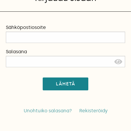
Sähköpostiosoite
Salasana
LÄHETÄ
Unohtuiko salasana?
Rekisteröidy