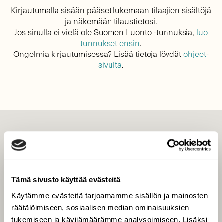
Kirjautumalla sisään pääset lukemaan tilaajien sisältöjä
ja näkemään tilaustietosi.
Jos sinulla ei vielä ole Suomen Luonto -tunnuksia,
luo
tunnukset ensin
.
Ongelmia kirjautumisessa? Lisää tietoja löydät
ohjeet-
sivulta
.
LEHTI
Uusin lehti
Tilaa Suomen Luonto
Tämä sivusto käyttää evästeitä
Tilaa digilukuoikeus
Käytämme evästeitä tarjoamamme sisällön ja mainosten
Äänestä parasta juttua
räätälöimiseen, sosiaalisen median ominaisuuksien
Tilaa uutiskirje
tukemiseen ja kävijämäärämme analysoimiseen. Lisäksi