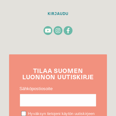
KIRJAUDU
TILAA
SUOMEN
LUONNON
UUTIS­KIRJE
Sähköpostiosoite
Hyväksyn tietojeni käytön uutiskirjeen