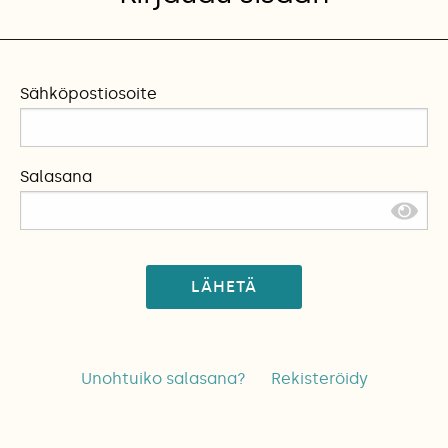
Sähköpostiosoite
Salasana
LÄHETÄ
Unohtuiko salasana?
Rekisteröidy