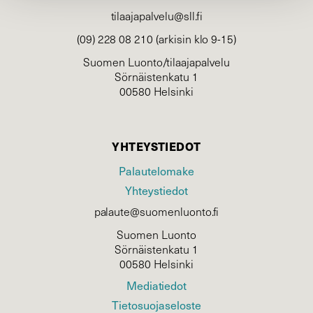
tilaajapalvelu@sll.fi
(09) 228 08 210 (arkisin klo 9-15)
Suomen Luonto/tilaajapalvelu
Sörnäistenkatu 1
00580 Helsinki
YHTEYSTIEDOT
Palautelomake
Yhteystiedot
palaute@suomenluonto.fi
Suomen Luonto
Sörnäistenkatu 1
00580 Helsinki
Mediatiedot
Tietosuojaseloste