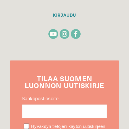
KIRJAUDU
TILAA
SUOMEN
LUONNON
UUTIS­KIRJE
Sähköpostiosoite
Hyväksyn tietojeni käytön uutiskirjeen