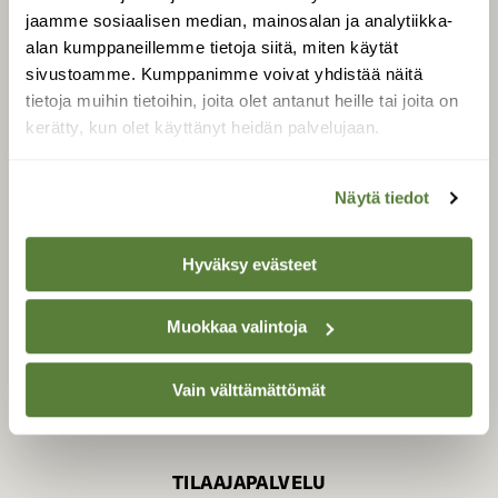
jaamme sosiaalisen median, mainosalan ja analytiikka-
alan kumppaneillemme tietoja siitä, miten käytät
sivustoamme. Kumppanimme voivat yhdistää näitä
SUOMEN LUONNON­
SUOJELU­LIITTO
tietoja muihin tietoihin, joita olet antanut heille tai joita on
kerätty, kun olet käyttänyt heidän palvelujaan.
Suomen Luonto -lehden
Suomen
kustantaja on
luonnonsuojelu­liitto
.
Näytä tiedot
Hyväksy evästeet
Muokkaa valintoja
Vain välttämättömät
TILAAJAPALVELU