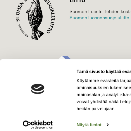
LIITTO
Suomen Luonto -lehden kusta
Suomen luonnonsuojelu­liitto
.
Tämä sivusto käyttää eväs
Käytämme evästeitä tarjoa
ominaisuuksien tukemisee
mainosalan ja analytiikka
voivat yhdistää näitä tietoja
heidän palvelujaan.
Näytä tiedot