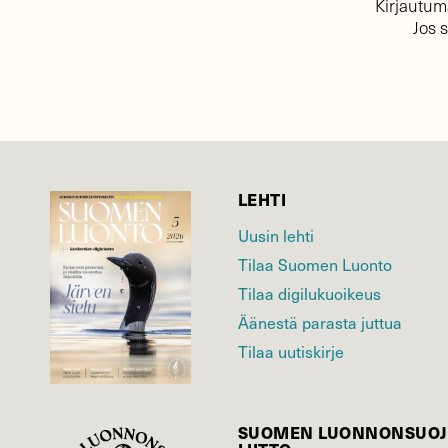
Kirjautuma
Jos 
LEHTI
Uusin lehti
Tilaa Suomen Luonto
Tilaa digilukuoikeus
Äänestä parasta juttua
Tilaa uutiskirje
SUOMEN LUONNON­SUOJ