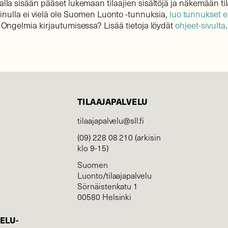
lla sisään pääset lukemaan tilaajien sisältöjä ja näkemään til
sinulla ei vielä ole Suomen Luonto -tunnuksia,
luo tunnukset 
Ongelmia kirjautumisessa? Lisää tietoja löydät
ohjeet-sivulta
.
TILAAJAPALVELU
tilaajapalvelu@sll.fi
(09) 228 08 210 (arkisin
klo 9-15)
Suomen
Luonto/tilaajapalvelu
Sörnäistenkatu 1
00580 Helsinki
ELU­