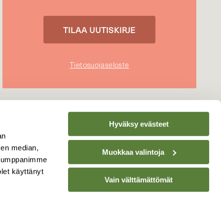
Tietosuojaseloste
Hyväksy evästeet
an
sen median,
Muokkaa valintoja
. Kumppanimme
olet käyttänyt
Vain välttämättömät