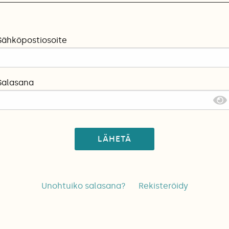
Sähköpostiosoite
Salasana
LÄHETÄ
Unohtuiko salasana?
Rekisteröidy