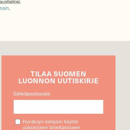
austietosi.
ensin
.
TILAA
SUOMEN
LUONNON
UUTIS­KIRJE
Sähköpostiosoite
Hyväksyn tietojeni käytön
uutiskirjeen lähettämiseen