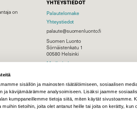
YHTEYSTIEDOT
ntaja on
Palautelomake
Yhteystiedot
palaute@suomenluonto.fi
Suomen Luonto
Sörnäistenkatu 1
00580 Helsinki
Mediatiedot
Tietosuojaseloste
teitä
mamme sisällön ja mainosten räätälöimiseen, sosiaalisen medi
n ja kävijämäärämme analysoimiseen. Lisäksi jaamme sosiaali
KIRJAUDU
-alan kumppaneillemme tietoja siitä, miten käytät sivustoamme
 muihin tietoihin, joita olet antanut heille tai joita on kerätty, kun 