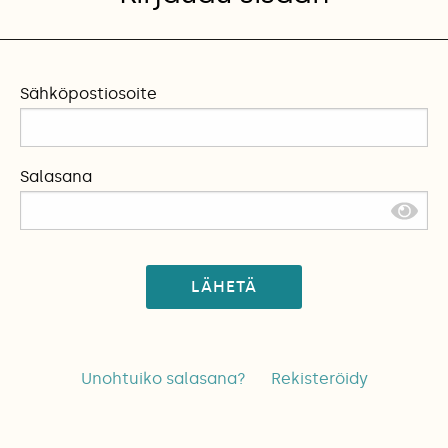
Sähköpostiosoite
Salasana
LÄHETÄ
Unohtuiko salasana?
Rekisteröidy