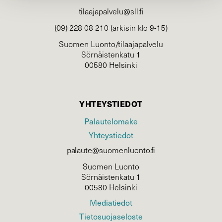
tilaajapalvelu@sll.fi
(09) 228 08 210 (arkisin klo 9-15)
Suomen Luonto/tilaajapalvelu
Sörnäistenkatu 1
00580 Helsinki
YHTEYSTIEDOT
Palautelomake
Yhteystiedot
palaute@suomenluonto.fi
Suomen Luonto
Sörnäistenkatu 1
00580 Helsinki
Mediatiedot
Tietosuojaseloste