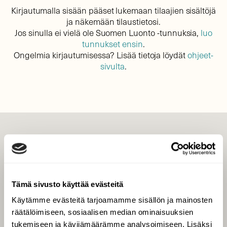
Kirjautumalla sisään pääset lukemaan tilaajien sisältöjä
ja näkemään tilaustietosi.
Jos sinulla ei vielä ole Suomen Luonto -tunnuksia,
luo
tunnukset ensin
.
Ongelmia kirjautumisessa? Lisää tietoja löydät
ohjeet-
sivulta
.
LEHTI
Uusin lehti
Tilaa Suomen Luonto
Tämä sivusto käyttää evästeitä
Tilaa digilukuoikeus
Käytämme evästeitä tarjoamamme sisällön ja mainosten
Äänestä parasta juttua
räätälöimiseen, sosiaalisen median ominaisuuksien
Tilaa uutiskirje
tukemiseen ja kävijämäärämme analysoimiseen. Lisäksi