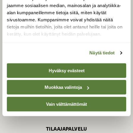
jaamme sosiaalisen median, mainosalan ja analytiikka-
alan kumppaneillemme tietoja siitä, miten käytät
sivustoamme. Kumppanimme voivat yhdistää näitä
SUOMEN LUONNON­
SUOJELU­LIITTO
tietoja muihin tietoihin, joita olet antanut heille tai joita on
kerätty, kun olet käyttänyt heidän palvelujaan.
Suomen Luonto -lehden
Suomen
kustantaja on
luonnonsuojelu­liitto
.
Näytä tiedot
Hyväksy evästeet
Muokkaa valintoja
Vain välttämättömät
TILAAJAPALVELU