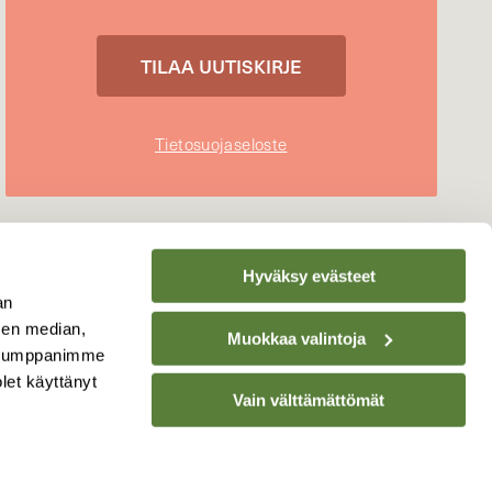
Tietosuojaseloste
Hyväksy evästeet
an
sen median,
Muokkaa valintoja
. Kumppanimme
olet käyttänyt
Vain välttämättömät