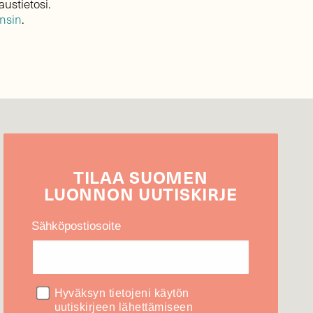
austietosi.
ensin
.
TILAA
SUOMEN
LUONNON
UUTIS­KIRJE
Sähköpostiosoite
Hyväksyn tietojeni käytön
uutiskirjeen lähettämiseen