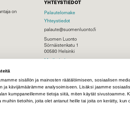
YHTEYSTIEDOT
ntaja on
Palautelomake
Yhteystiedot
palaute@suomenluonto.fi
Suomen Luonto
Sörnäistenkatu 1
00580 Helsinki
Mediatiedot
Tietosuojaseloste
teitä
mamme sisällön ja mainosten räätälöimiseen, sosiaalisen medi
n ja kävijämäärämme analysoimiseen. Lisäksi jaamme sosiaali
KIRJAUDU
-alan kumppaneillemme tietoja siitä, miten käytät sivustoamme
 muihin tietoihin, joita olet antanut heille tai joita on kerätty, kun 