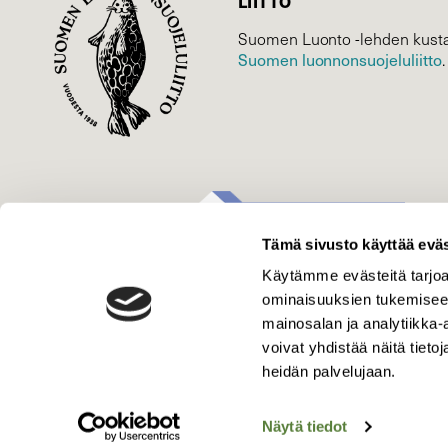
LIITTO
Suomen Luonto -lehden kusta
Suomen luonnonsuojelu­liitto
.
Tämä sivusto käyttää eväs
Käytämme evästeitä tarjoa
ominaisuuksien tukemisee
mainosalan ja analytiikka
voivat yhdistää näitä tietoja
heidän palvelujaan.
Näytä tiedot