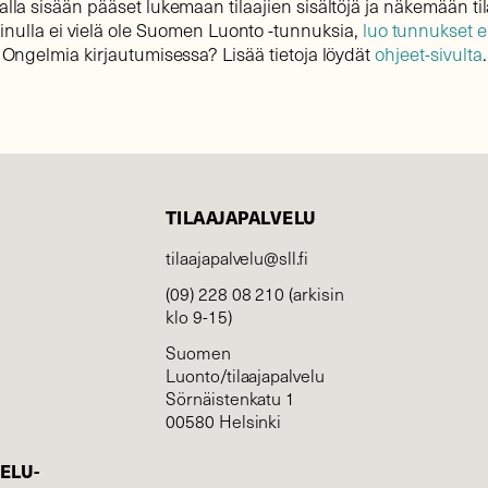
lla sisään pääset lukemaan tilaajien sisältöjä ja näkemään til
sinulla ei vielä ole Suomen Luonto -tunnuksia,
luo tunnukset 
Ongelmia kirjautumisessa? Lisää tietoja löydät
ohjeet-sivulta
.
TILAAJAPALVELU
tilaajapalvelu@sll.fi
(09) 228 08 210 (arkisin
klo 9-15)
Suomen
Luonto/tilaajapalvelu
Sörnäistenkatu 1
00580 Helsinki
ELU­