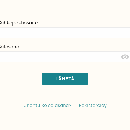
Sähköpostiosoite
Salasana
LÄHETÄ
Unohtuiko salasana?
Rekisteröidy