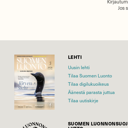
Kirjautuma
Jos 
LEHTI
Uusin lehti
Tilaa Suomen Luonto
Tilaa digilukuoikeus
Äänestä parasta juttua
Tilaa uutiskirje
SUOMEN LUONNON­SUOJ