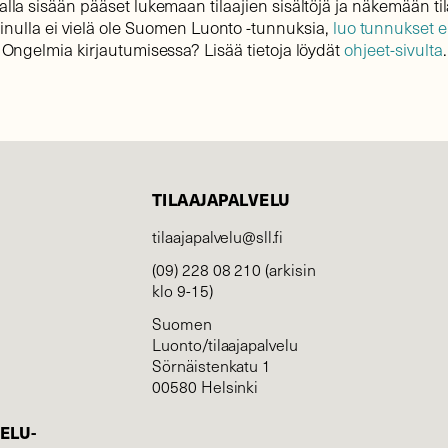
lla sisään pääset lukemaan tilaajien sisältöjä ja näkemään til
sinulla ei vielä ole Suomen Luonto -tunnuksia,
luo tunnukset 
Ongelmia kirjautumisessa? Lisää tietoja löydät
ohjeet-sivulta
.
TILAAJAPALVELU
tilaajapalvelu@sll.fi
(09) 228 08 210 (arkisin
klo 9-15)
Suomen
Luonto/tilaajapalvelu
Sörnäistenkatu 1
00580 Helsinki
ELU­