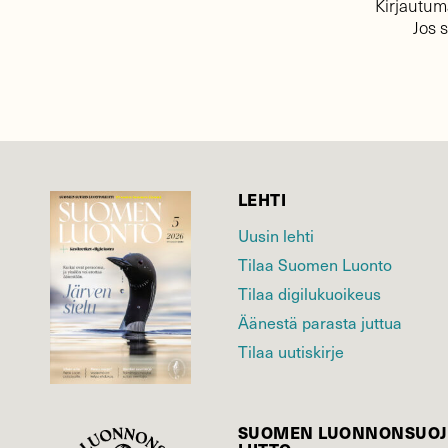
Kirjautuma
Jos 
LEHTI
Uusin lehti
Tilaa Suomen Luonto
Tilaa digilukuoikeus
Äänestä parasta juttua
Tilaa uutiskirje
SUOMEN LUONNON­SUOJ