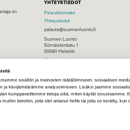
YHTEYSTIEDOT
ntaja on
Palautelomake
Yhteystiedot
palaute@suomenluonto.fi
Suomen Luonto
Sörnäistenkatu 1
00580 Helsinki
Mediatiedot
Tietosuojaseloste
teitä
mamme sisällön ja mainosten räätälöimiseen, sosiaalisen medi
n ja kävijämäärämme analysoimiseen. Lisäksi jaamme sosiaali
KIRJAUDU
-alan kumppaneillemme tietoja siitä, miten käytät sivustoamme
 muihin tietoihin, joita olet antanut heille tai joita on kerätty, kun 