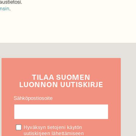
austietosi.
ensin
.
TILAA
SUOMEN
LUONNON
UUTIS­KIRJE
Sähköpostiosoite
Hyväksyn tietojeni käytön
uutiskirjeen lähettämiseen