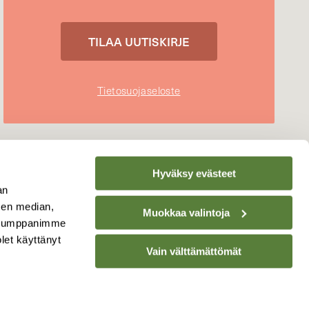
Tietosuojaseloste
Hyväksy evästeet
an
sen median,
Muokkaa valintoja
. Kumppanimme
olet käyttänyt
Vain välttämättömät