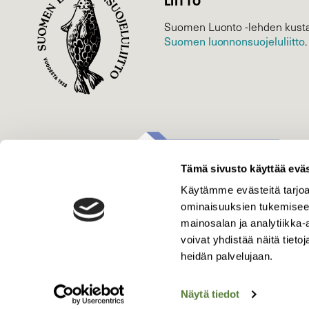
LIITTO
Suomen Luonto -lehden kusta
Suomen luonnonsuojelu­liitto
.
Tämä sivusto käyttää eväs
Käytämme evästeitä tarjoa
ominaisuuksien tukemisee
mainosalan ja analytiikka
voivat yhdistää näitä tietoja
heidän palvelujaan.
Näytä tiedot