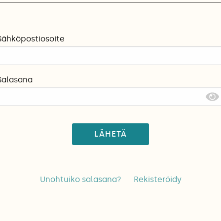
Sähköpostiosoite
Salasana
LÄHETÄ
Unohtuiko salasana?
Rekisteröidy