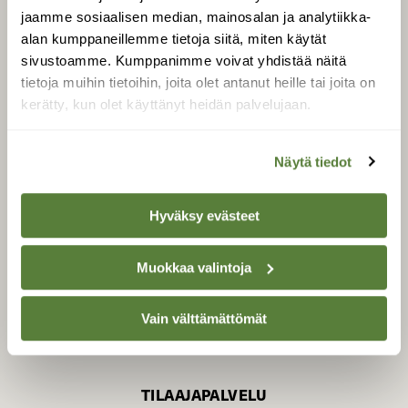
jaamme sosiaalisen median, mainosalan ja analytiikka-
alan kumppaneillemme tietoja siitä, miten käytät
sivustoamme. Kumppanimme voivat yhdistää näitä
SUOMEN LUONNON­
SUOJELU­LIITTO
tietoja muihin tietoihin, joita olet antanut heille tai joita on
kerätty, kun olet käyttänyt heidän palvelujaan.
Suomen Luonto -lehden
kustantaja on
Suomen
luonnonsuojelu­liitto
.
Näytä tiedot
Hyväksy evästeet
Muokkaa valintoja
Vain välttämättömät
TILAAJAPALVELU