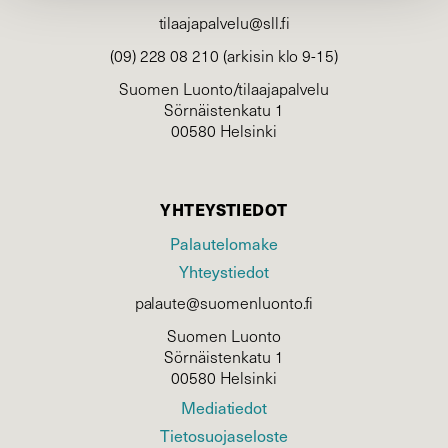
tilaajapalvelu@sll.fi
(09) 228 08 210 (arkisin klo 9-15)
Suomen Luonto/tilaajapalvelu
Sörnäistenkatu 1
00580 Helsinki
YHTEYSTIEDOT
Palautelomake
Yhteystiedot
palaute@suomenluonto.fi
Suomen Luonto
Sörnäistenkatu 1
00580 Helsinki
Mediatiedot
Tietosuojaseloste