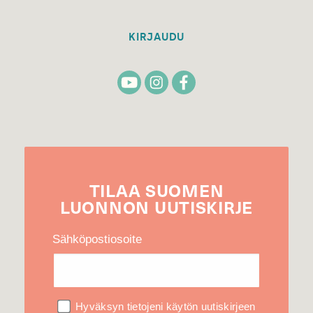
KIRJAUDU
TILAA
SUOMEN
LUONNON
UUTIS­KIRJE
Sähköpostiosoite
Hyväksyn tietojeni käytön uutiskirjeen