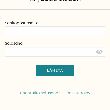
Sähköpostiosoite
Salasana
LÄHETÄ
Unohtuiko salasana?
Rekisteröidy