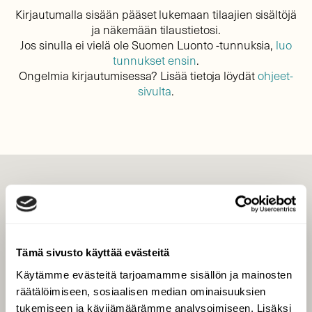
Kirjautumalla sisään pääset lukemaan tilaajien sisältöjä
ja näkemään tilaustietosi.
Jos sinulla ei vielä ole Suomen Luonto -tunnuksia,
luo
tunnukset ensin
.
Ongelmia kirjautumisessa? Lisää tietoja löydät
ohjeet-
sivulta
.
LEHTI
Uusin lehti
Tilaa Suomen Luonto
Tämä sivusto käyttää evästeitä
Tilaa digilukuoikeus
Käytämme evästeitä tarjoamamme sisällön ja mainosten
Äänestä parasta juttua
räätälöimiseen, sosiaalisen median ominaisuuksien
Tilaa uutiskirje
tukemiseen ja kävijämäärämme analysoimiseen. Lisäksi