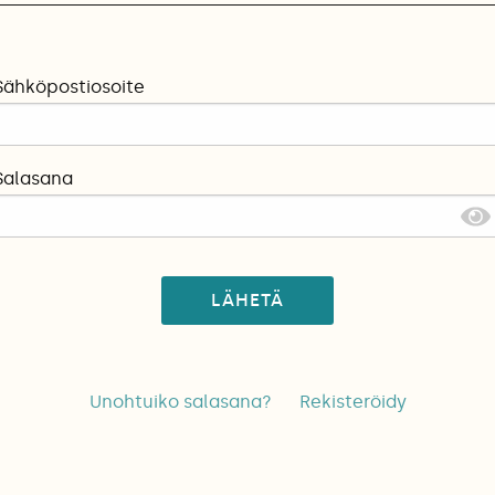
Sähköpostiosoite
Salasana
LÄHETÄ
Unohtuiko salasana?
Rekisteröidy