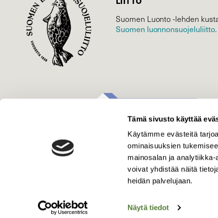
LIITTO
Suomen Luonto -lehden kusta
Suomen luonnonsuojelu­liitto
.
Tämä sivusto käyttää eväs
Käytämme evästeitä tarjoa
ominaisuuksien tukemisee
mainosalan ja analytiikka
voivat yhdistää näitä tietoja
heidän palvelujaan.
Näytä tiedot