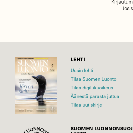
Kirjautuma
Jos 
LEHTI
Uusin lehti
Tilaa Suomen Luonto
Tilaa digilukuoikeus
Äänestä parasta juttua
Tilaa uutiskirje
SUOMEN LUONNON­SUOJ