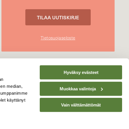
Tietosuojaseloste
Hyväksy evästeet
an
sen median,
Muokkaa valintoja
. Kumppanimme
olet käyttänyt
Vain välttämättömät