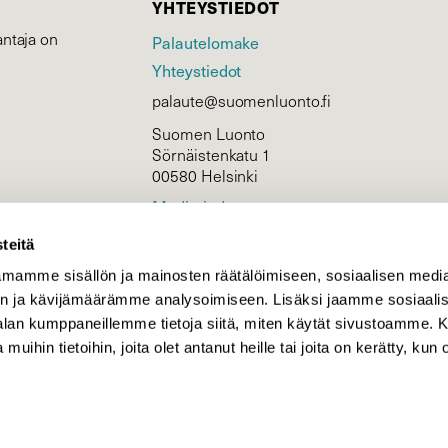
YHTEYSTIEDOT
ntaja on
Palautelomake
Yhteystiedot
palaute@suomenluonto.fi
Suomen Luonto
Sörnäistenkatu 1
00580 Helsinki
Mediatiedot
Tietosuojaseloste
teitä
mamme sisällön ja mainosten räätälöimiseen, sosiaalisen medi
n ja kävijämäärämme analysoimiseen. Lisäksi jaamme sosiaali
KIRJAUDU
-alan kumppaneillemme tietoja siitä, miten käytät sivustoamme
 muihin tietoihin, joita olet antanut heille tai joita on kerätty, kun 