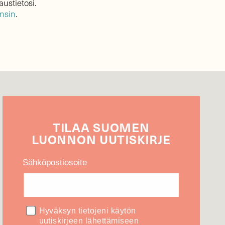
austietosi.
ensin
.
TILAA
SUOMEN
LUONNON
UUTIS­KIRJE
Sähköpostiosoite
Hyväksyn tietojeni käytön
uutiskirjeen lähettämiseen