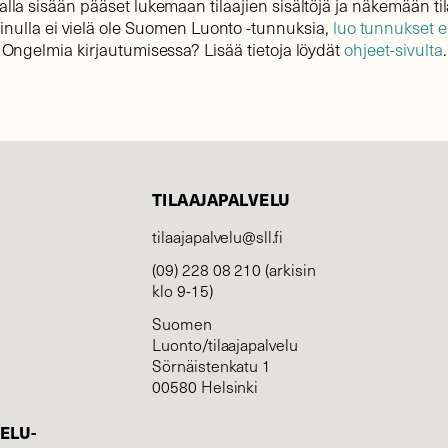
lla sisään pääset lukemaan tilaajien sisältöjä ja näkemään til
sinulla ei vielä ole Suomen Luonto -tunnuksia,
luo tunnukset 
Ongelmia kirjautumisessa? Lisää tietoja löydät
ohjeet-sivulta
.
TILAAJAPALVELU
tilaajapalvelu@sll.fi
(09) 228 08 210 (arkisin
klo 9-15)
Suomen
Luonto/tilaajapalvelu
Sörnäistenkatu 1
00580 Helsinki
ELU­