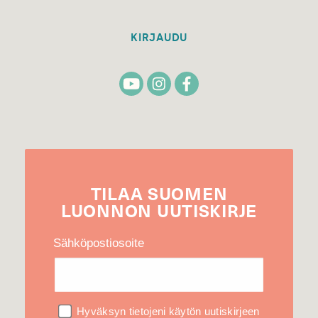
KIRJAUDU
TILAA
SUOMEN
LUONNON
UUTIS­KIRJE
Sähköpostiosoite
Hyväksyn tietojeni käytön uutiskirjeen