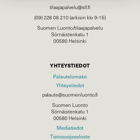
tilaajapalvelu@sll.fi
(09) 228 08 210 (arkisin klo 9-15)
Suomen Luonto/tilaajapalvelu
Sörnäistenkatu 1
00580 Helsinki
YHTEYSTIEDOT
Palautelomake
Yhteystiedot
palaute@suomenluonto.fi
Suomen Luonto
Sörnäistenkatu 1
00580 Helsinki
Mediatiedot
Tietosuojaseloste