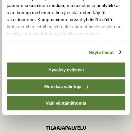
jaamme sosiaalisen median, mainosalan ja analytiikka-
alan kumppaneillemme tietoja siitä, miten käytät
sivustoamme. Kumppanimme voivat yhdistää näitä
SUOMEN LUONNON­
SUOJELU­LIITTO
tietoja muihin tietoihin, joita olet antanut heille tai joita on
kerätty, kun olet käyttänyt heidän palvelujaan.
Suomen Luonto -lehden
Suomen
kustantaja on
luonnonsuojelu­liitto
.
Näytä tiedot
Hyväksy evästeet
Muokkaa valintoja
Vain välttämättömät
TILAAJAPALVELU