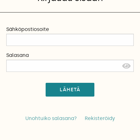
Sähköpostiosoite
Salasana
LÄHETÄ
Unohtuiko salasana?
Rekisteröidy