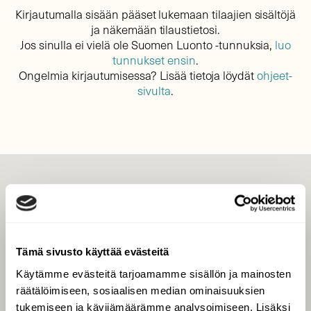
Kirjautumalla sisään pääset lukemaan tilaajien sisältöjä
ja näkemään tilaustietosi.
Jos sinulla ei vielä ole Suomen Luonto -tunnuksia,
luo
tunnukset ensin
.
Ongelmia kirjautumisessa? Lisää tietoja löydät
ohjeet-
sivulta
.
LEHTI
Uusin lehti
Tilaa Suomen Luonto
Tämä sivusto käyttää evästeitä
Tilaa digilukuoikeus
Käytämme evästeitä tarjoamamme sisällön ja mainosten
Äänestä parasta juttua
räätälöimiseen, sosiaalisen median ominaisuuksien
Tilaa uutiskirje
tukemiseen ja kävijämäärämme analysoimiseen. Lisäksi