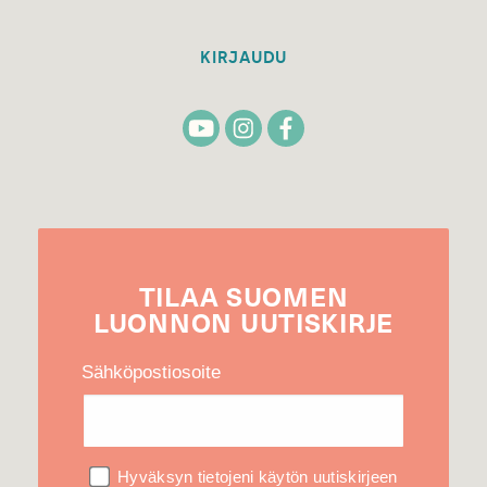
KIRJAUDU
TILAA
SUOMEN
LUONNON
UUTIS­KIRJE
Sähköpostiosoite
Hyväksyn tietojeni käytön uutiskirjeen