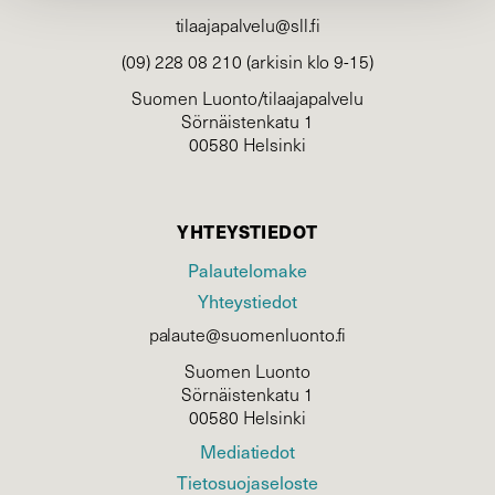
tilaajapalvelu@sll.fi
(09) 228 08 210 (arkisin klo 9-15)
Suomen Luonto/tilaajapalvelu
Sörnäistenkatu 1
00580 Helsinki
YHTEYSTIEDOT
Palautelomake
Yhteystiedot
palaute@suomenluonto.fi
Suomen Luonto
Sörnäistenkatu 1
00580 Helsinki
Mediatiedot
Tietosuojaseloste