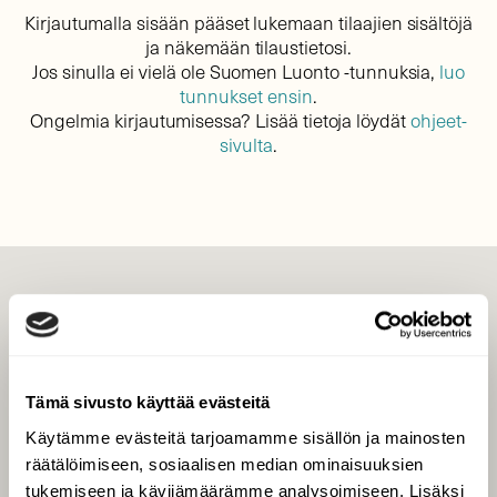
Kirjautumalla sisään pääset lukemaan tilaajien sisältöjä
ja näkemään tilaustietosi.
Jos sinulla ei vielä ole Suomen Luonto -tunnuksia,
luo
tunnukset ensin
.
Ongelmia kirjautumisessa? Lisää tietoja löydät
ohjeet-
sivulta
.
LEHTI
Uusin lehti
Tilaa Suomen Luonto
Tämä sivusto käyttää evästeitä
Tilaa digilukuoikeus
Käytämme evästeitä tarjoamamme sisällön ja mainosten
Äänestä parasta juttua
räätälöimiseen, sosiaalisen median ominaisuuksien
Tilaa uutiskirje
tukemiseen ja kävijämäärämme analysoimiseen. Lisäksi