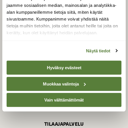
jaamme sosiaalisen median, mainosalan ja analytiikka-
alan kumppaneillemme tietoja siitä, miten käytät
sivustoamme. Kumppanimme voivat yhdistää näitä
SUOMEN LUONNON­
SUOJELU­LIITTO
tietoja muihin tietoihin, joita olet antanut heille tai joita on
kerätty, kun olet käyttänyt heidän palvelujaan.
Suomen Luonto -lehden
Suomen
kustantaja on
luonnonsuojelu­liitto
.
Näytä tiedot
Hyväksy evästeet
Muokkaa valintoja
Vain välttämättömät
TILAAJAPALVELU