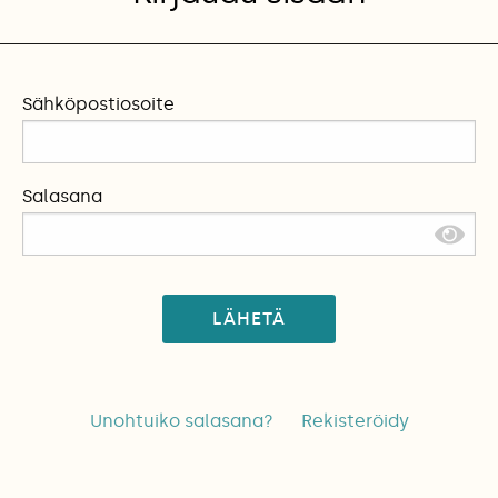
Sähköpostiosoite
Salasana
LÄHETÄ
Unohtuiko salasana?
Rekisteröidy