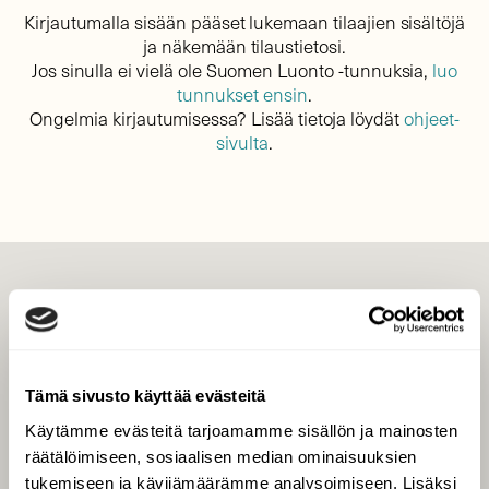
Kirjautumalla sisään pääset lukemaan tilaajien sisältöjä
ja näkemään tilaustietosi.
Jos sinulla ei vielä ole Suomen Luonto -tunnuksia,
luo
tunnukset ensin
.
Ongelmia kirjautumisessa? Lisää tietoja löydät
ohjeet-
sivulta
.
LEHTI
Uusin lehti
Tilaa Suomen Luonto
Tämä sivusto käyttää evästeitä
Tilaa digilukuoikeus
Käytämme evästeitä tarjoamamme sisällön ja mainosten
Äänestä parasta juttua
räätälöimiseen, sosiaalisen median ominaisuuksien
Tilaa uutiskirje
tukemiseen ja kävijämäärämme analysoimiseen. Lisäksi