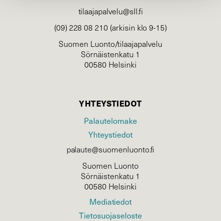
tilaajapalvelu@sll.fi
(09) 228 08 210 (arkisin klo 9-15)
Suomen Luonto/tilaajapalvelu
Sörnäistenkatu 1
00580 Helsinki
YHTEYSTIEDOT
Palautelomake
Yhteystiedot
palaute@suomenluonto.fi
Suomen Luonto
Sörnäistenkatu 1
00580 Helsinki
Mediatiedot
Tietosuojaseloste