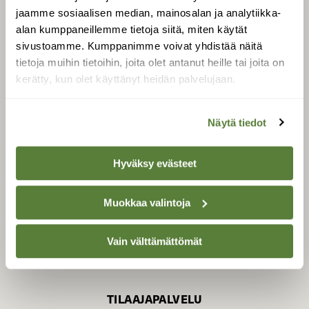
jaamme sosiaalisen median, mainosalan ja analytiikka-
alan kumppaneillemme tietoja siitä, miten käytät
sivustoamme. Kumppanimme voivat yhdistää näitä
SUOMEN LUONNON­
SUOJELU­LIITTO
tietoja muihin tietoihin, joita olet antanut heille tai joita on
kerätty, kun olet käyttänyt heidän palvelujaan.
Suomen Luonto -lehden
Suomen
kustantaja on
luonnonsuojelu­liitto
.
Näytä tiedot
Hyväksy evästeet
Muokkaa valintoja
Vain välttämättömät
TILAAJAPALVELU