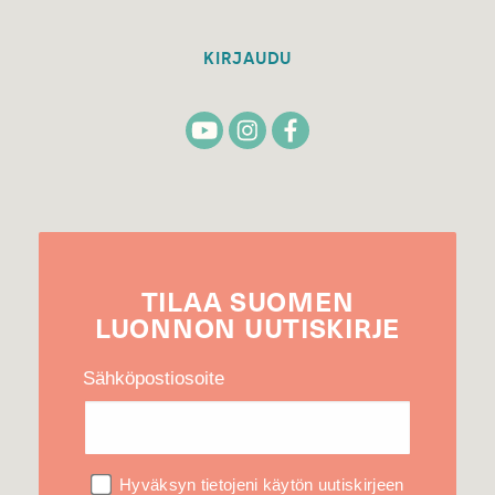
KIRJAUDU
TILAA
SUOMEN
LUONNON
UUTIS­KIRJE
Sähköpostiosoite
Hyväksyn tietojeni käytön uutiskirjeen