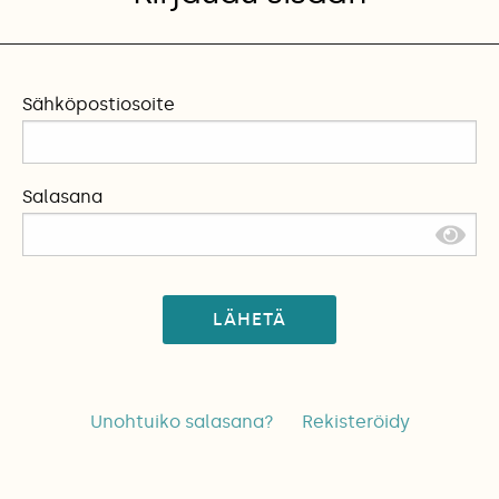
Sähköpostiosoite
Salasana
LÄHETÄ
Unohtuiko salasana?
Rekisteröidy