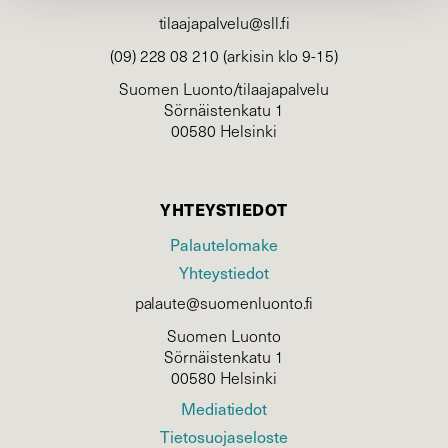
tilaajapalvelu@sll.fi
(09) 228 08 210 (arkisin klo 9-15)
Suomen Luonto/tilaajapalvelu
Sörnäistenkatu 1
00580 Helsinki
YHTEYSTIEDOT
Palautelomake
Yhteystiedot
palaute@suomenluonto.fi
Suomen Luonto
Sörnäistenkatu 1
00580 Helsinki
Mediatiedot
Tietosuojaseloste