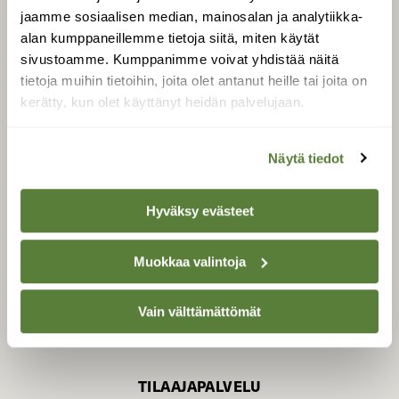
jaamme sosiaalisen median, mainosalan ja analytiikka-
alan kumppaneillemme tietoja siitä, miten käytät
sivustoamme. Kumppanimme voivat yhdistää näitä
SUOMEN LUONNON­
SUOJELU­LIITTO
tietoja muihin tietoihin, joita olet antanut heille tai joita on
kerätty, kun olet käyttänyt heidän palvelujaan.
Suomen Luonto -lehden
Suomen
kustantaja on
luonnonsuojelu­liitto
.
Näytä tiedot
Hyväksy evästeet
Muokkaa valintoja
Vain välttämättömät
TILAAJAPALVELU