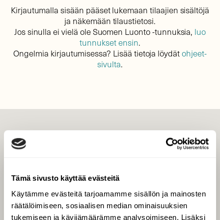
Kirjautumalla sisään pääset lukemaan tilaajien sisältöjä
ja näkemään tilaustietosi.
Jos sinulla ei vielä ole Suomen Luonto -tunnuksia,
luo
tunnukset ensin
.
Ongelmia kirjautumisessa? Lisää tietoja löydät
ohjeet-
sivulta
.
LEHTI
Uusin lehti
Tilaa Suomen Luonto
Tämä sivusto käyttää evästeitä
Tilaa digilukuoikeus
Käytämme evästeitä tarjoamamme sisällön ja mainosten
Äänestä parasta juttua
räätälöimiseen, sosiaalisen median ominaisuuksien
Tilaa uutiskirje
tukemiseen ja kävijämäärämme analysoimiseen. Lisäksi