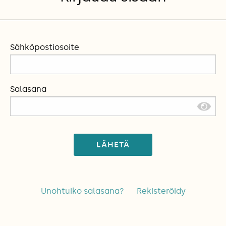
Sähköpostiosoite
Salasana
LÄHETÄ
Unohtuiko salasana?
Rekisteröidy