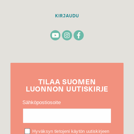
KIRJAUDU
TILAA
SUOMEN
LUONNON
UUTIS­KIRJE
Sähköpostiosoite
Hyväksyn tietojeni käytön uutiskirjeen