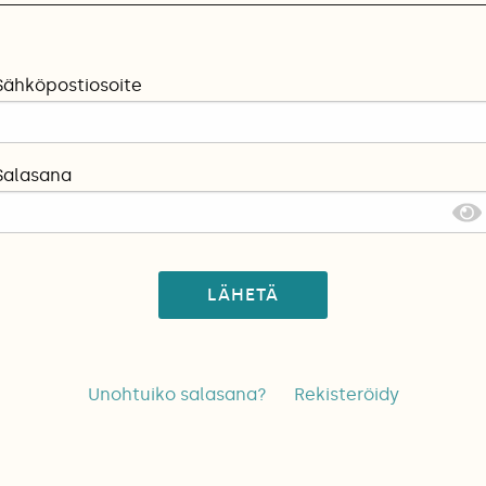
Sähköpostiosoite
Salasana
LÄHETÄ
Unohtuiko salasana?
Rekisteröidy