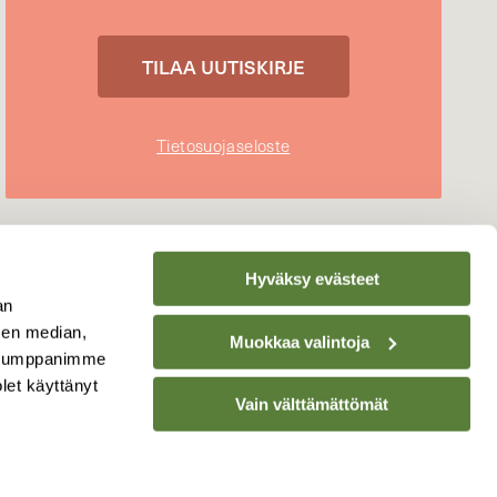
Tietosuojaseloste
Hyväksy evästeet
an
sen median,
Muokkaa valintoja
. Kumppanimme
olet käyttänyt
Vain välttämättömät