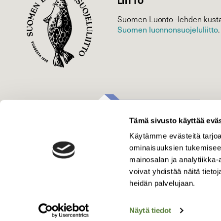
LIITTO
Suomen Luonto -lehden kusta
Suomen luonnonsuojelu­liitto
.
Tämä sivusto käyttää eväs
Käytämme evästeitä tarjoa
ominaisuuksien tukemisee
mainosalan ja analytiikka
voivat yhdistää näitä tietoja
heidän palvelujaan.
Näytä tiedot