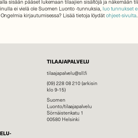
lla sisään pääset lukemaan tilaajien sisältöjä ja näkemään til
sinulla ei vielä ole Suomen Luonto -tunnuksia,
luo tunnukset 
Ongelmia kirjautumisessa? Lisää tietoja löydät
ohjeet-sivulta
.
TILAAJAPALVELU
tilaajapalvelu@sll.fi
(09) 228 08 210 (arkisin
klo 9-15)
Suomen
Luonto/tilaajapalvelu
Sörnäistenkatu 1
00580 Helsinki
ELU­