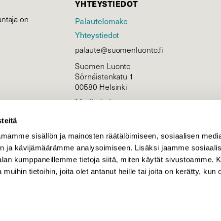
YHTEYSTIEDOT
ntaja on
Palautelomake
Yhteystiedot
palaute@suomenluonto.fi
Suomen Luonto
Sörnäistenkatu 1
00580 Helsinki
Mediatiedot
Tietosuojaseloste
teitä
mamme sisällön ja mainosten räätälöimiseen, sosiaalisen medi
n ja kävijämäärämme analysoimiseen. Lisäksi jaamme sosiaali
KIRJAUDU
-alan kumppaneillemme tietoja siitä, miten käytät sivustoamme
 muihin tietoihin, joita olet antanut heille tai joita on kerätty, kun 