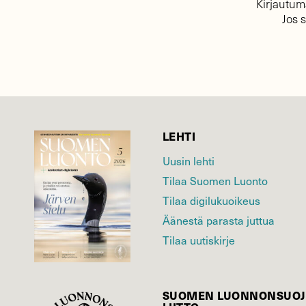
Kirjautuma
Jos 
LEHTI
Uusin lehti
Tilaa Suomen Luonto
Tilaa digilukuoikeus
Äänestä parasta juttua
Tilaa uutiskirje
SUOMEN LUONNON­SUOJ