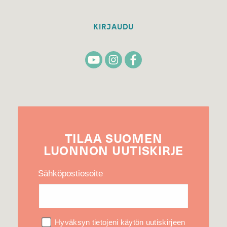
KIRJAUDU
TILAA
SUOMEN
LUONNON
UUTIS­KIRJE
Sähköpostiosoite
Hyväksyn tietojeni käytön uutiskirjeen