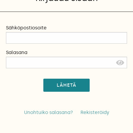
Sähköpostiosoite
Salasana
LÄHETÄ
Unohtuiko salasana?
Rekisteröidy