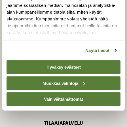
jaamme sosiaalisen median, mainosalan ja analytiikka-
alan kumppaneillemme tietoja siitä, miten käytät
sivustoamme. Kumppanimme voivat yhdistää näitä
SUOMEN LUONNON­
SUOJELU­LIITTO
tietoja muihin tietoihin, joita olet antanut heille tai joita on
kerätty, kun olet käyttänyt heidän palvelujaan.
Suomen Luonto -lehden
kustantaja on
Suomen
luonnonsuojelu­liitto
.
Näytä tiedot
Hyväksy evästeet
Muokkaa valintoja
Vain välttämättömät
TILAAJAPALVELU