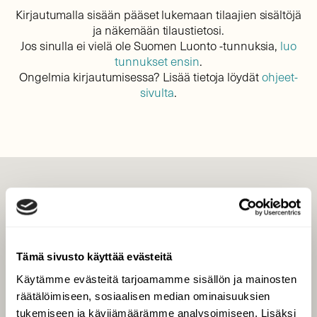
Kirjautumalla sisään pääset lukemaan tilaajien sisältöjä
ja näkemään tilaustietosi.
Jos sinulla ei vielä ole Suomen Luonto -tunnuksia,
luo
tunnukset ensin
.
Ongelmia kirjautumisessa? Lisää tietoja löydät
ohjeet-
sivulta
.
LEHTI
Uusin lehti
Tilaa Suomen Luonto
Tämä sivusto käyttää evästeitä
Tilaa digilukuoikeus
Käytämme evästeitä tarjoamamme sisällön ja mainosten
Äänestä parasta juttua
räätälöimiseen, sosiaalisen median ominaisuuksien
Tilaa uutiskirje
tukemiseen ja kävijämäärämme analysoimiseen. Lisäksi