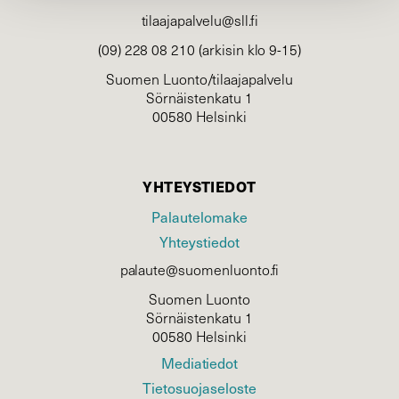
tilaajapalvelu@sll.fi
(09) 228 08 210 (arkisin klo 9-15)
Suomen Luonto/tilaajapalvelu
Sörnäistenkatu 1
00580 Helsinki
YHTEYSTIEDOT
Palautelomake
Yhteystiedot
palaute@suomenluonto.fi
Suomen Luonto
Sörnäistenkatu 1
00580 Helsinki
Mediatiedot
Tietosuojaseloste