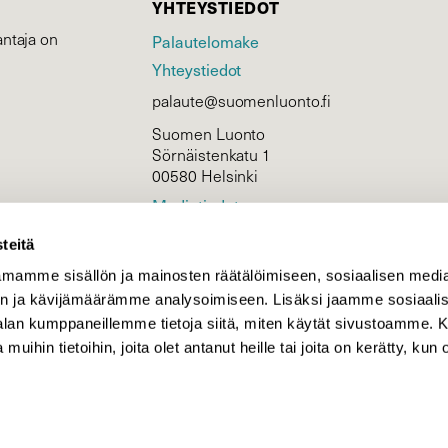
YHTEYSTIEDOT
ntaja on
Palautelomake
Yhteystiedot
palaute@suomenluonto.fi
Suomen Luonto
Sörnäistenkatu 1
00580 Helsinki
Mediatiedot
Tietosuojaseloste
teitä
mamme sisällön ja mainosten räätälöimiseen, sosiaalisen medi
n ja kävijämäärämme analysoimiseen. Lisäksi jaamme sosiaali
KIRJAUDU
-alan kumppaneillemme tietoja siitä, miten käytät sivustoamme
 muihin tietoihin, joita olet antanut heille tai joita on kerätty, kun 