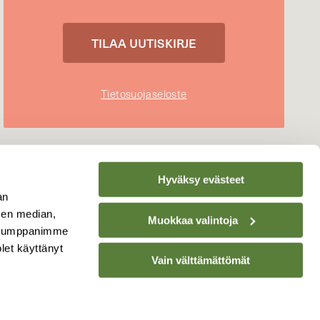
Tietosuojaseloste
Hyväksy evästeet
an
sen median,
Muokkaa valintoja
. Kumppanimme
olet käyttänyt
Vain välttämättömät