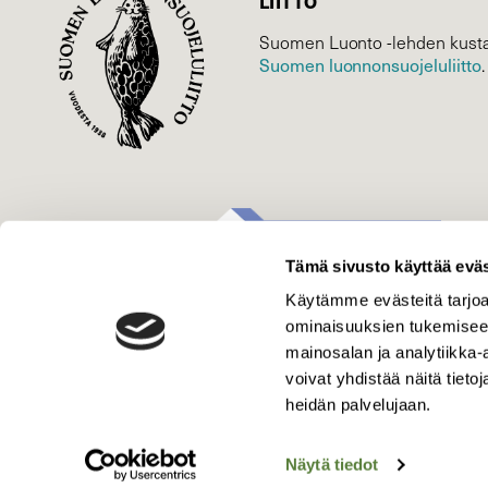
LIITTO
Suomen Luonto -lehden kusta
Suomen luonnonsuojelu­liitto
.
Tämä sivusto käyttää eväs
Käytämme evästeitä tarjoa
ominaisuuksien tukemisee
mainosalan ja analytiikka
voivat yhdistää näitä tietoja
heidän palvelujaan.
Näytä tiedot