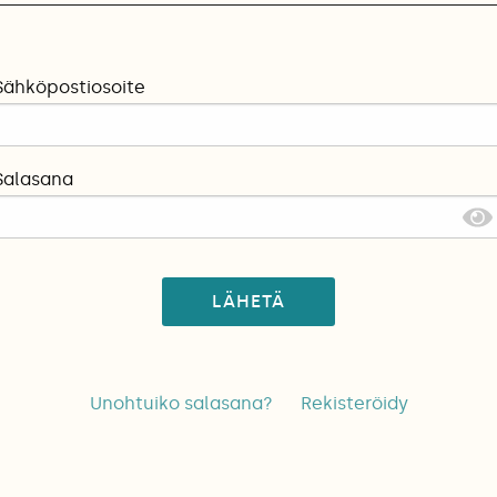
Sähköpostiosoite
Salasana
LÄHETÄ
Unohtuiko salasana?
Rekisteröidy