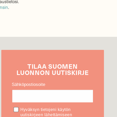
austietosi.
ensin
.
TILAA
SUOMEN
LUONNON
UUTIS­KIRJE
Sähköpostiosoite
Hyväksyn tietojeni käytön
uutiskirjeen lähettämiseen