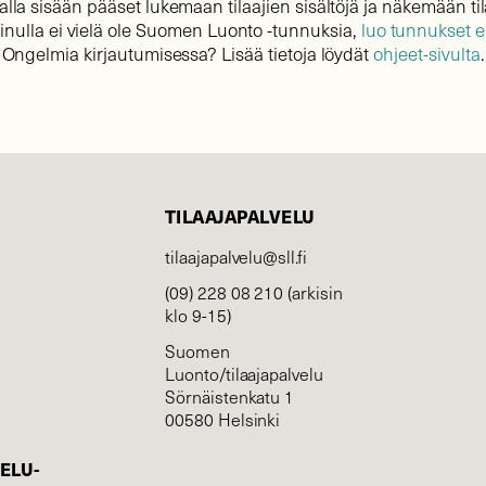
lla sisään pääset lukemaan tilaajien sisältöjä ja näkemään til
sinulla ei vielä ole Suomen Luonto -tunnuksia,
luo tunnukset 
Ongelmia kirjautumisessa? Lisää tietoja löydät
ohjeet-sivulta
.
TILAAJAPALVELU
tilaajapalvelu@sll.fi
(09) 228 08 210 (arkisin
klo 9-15)
Suomen
Luonto/tilaajapalvelu
Sörnäistenkatu 1
00580 Helsinki
ELU­