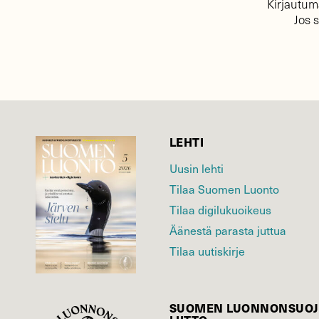
Kirjautuma
Jos 
LEHTI
Uusin lehti
Tilaa Suomen Luonto
Tilaa digilukuoikeus
Äänestä parasta juttua
Tilaa uutiskirje
SUOMEN LUONNON­SUOJ