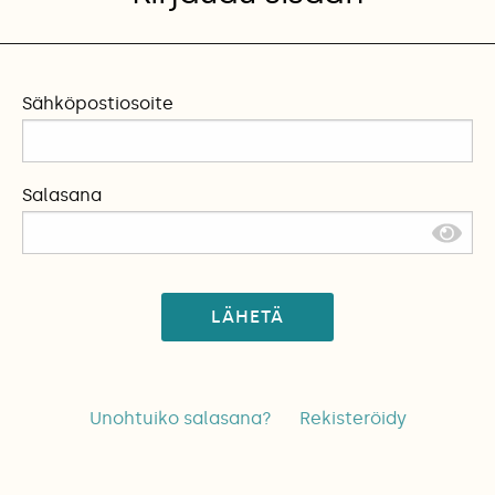
Sähköpostiosoite
Salasana
LÄHETÄ
Unohtuiko salasana?
Rekisteröidy