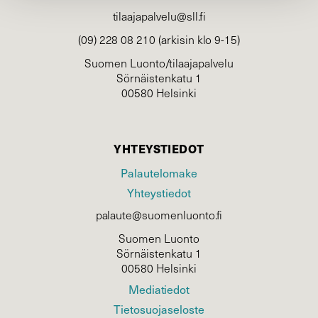
tilaajapalvelu@sll.fi
(09) 228 08 210 (arkisin klo 9-15)
Suomen Luonto/tilaajapalvelu
Sörnäistenkatu 1
00580 Helsinki
YHTEYSTIEDOT
Palautelomake
Yhteystiedot
palaute@suomenluonto.fi
Suomen Luonto
Sörnäistenkatu 1
00580 Helsinki
Mediatiedot
Tietosuojaseloste