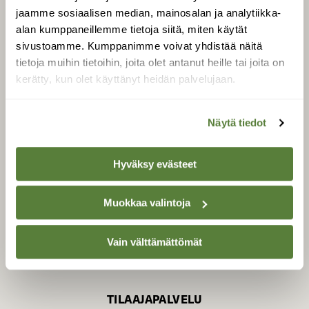
jaamme sosiaalisen median, mainosalan ja analytiikka-
alan kumppaneillemme tietoja siitä, miten käytät
sivustoamme. Kumppanimme voivat yhdistää näitä
SUOMEN LUONNON­
SUOJELU­LIITTO
tietoja muihin tietoihin, joita olet antanut heille tai joita on
kerätty, kun olet käyttänyt heidän palvelujaan.
Suomen Luonto -lehden
kustantaja on
Suomen
luonnonsuojelu­liitto
.
Näytä tiedot
Hyväksy evästeet
Muokkaa valintoja
Vain välttämättömät
TILAAJAPALVELU