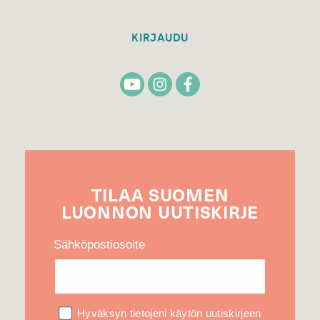
KIRJAUDU
TILAA
SUOMEN
LUONNON
UUTIS­KIRJE
Sähköpostiosoite
Hyväksyn tietojeni käytön uutiskirjeen