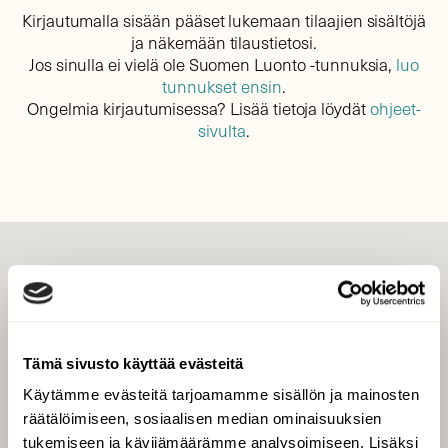
Kirjautumalla sisään pääset lukemaan tilaajien sisältöjä
ja näkemään tilaustietosi.
Jos sinulla ei vielä ole Suomen Luonto -tunnuksia,
luo
tunnukset ensin
.
Ongelmia kirjautumisessa? Lisää tietoja löydät
ohjeet-
sivulta
.
LEHTI
Uusin lehti
Tilaa Suomen Luonto
Tämä sivusto käyttää evästeitä
Tilaa digilukuoikeus
Käytämme evästeitä tarjoamamme sisällön ja mainosten
Äänestä parasta juttua
räätälöimiseen, sosiaalisen median ominaisuuksien
Tilaa uutiskirje
tukemiseen ja kävijämäärämme analysoimiseen. Lisäksi