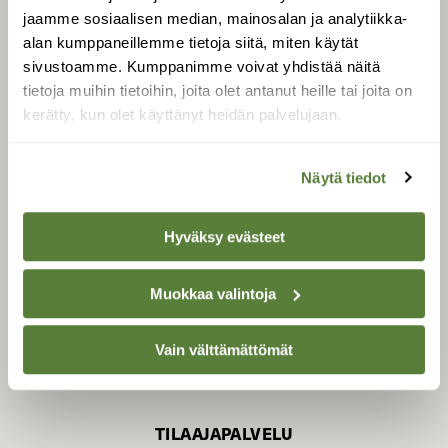
jaamme sosiaalisen median, mainosalan ja analytiikka-
alan kumppaneillemme tietoja siitä, miten käytät
sivustoamme. Kumppanimme voivat yhdistää näitä
SUOMEN LUONNON­
SUOJELU­LIITTO
tietoja muihin tietoihin, joita olet antanut heille tai joita on
kerätty, kun olet käyttänyt heidän palvelujaan.
Suomen Luonto -lehden
Suomen
kustantaja on
luonnonsuojelu­liitto
.
Näytä tiedot
Hyväksy evästeet
Muokkaa valintoja
Vain välttämättömät
TILAAJAPALVELU