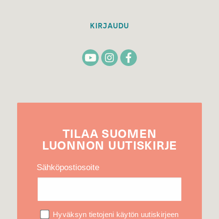
KIRJAUDU
TILAA
SUOMEN
LUONNON
UUTIS­KIRJE
Sähköpostiosoite
Hyväksyn tietojeni käytön uutiskirjeen