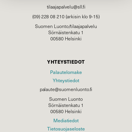
tilaajapalvelu@sll.fi
(09) 228 08 210 (arkisin klo 9-15)
Suomen Luonto/tilaajapalvelu
Sörnäistenkatu 1
00580 Helsinki
YHTEYSTIEDOT
Palautelomake
Yhteystiedot
palaute@suomenluonto.fi
Suomen Luonto
Sörnäistenkatu 1
00580 Helsinki
Mediatiedot
Tietosuojaseloste