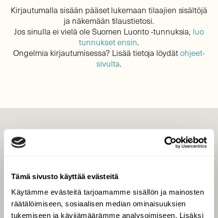
Kirjautumalla sisään pääset lukemaan tilaajien sisältöjä
ja näkemään tilaustietosi.
Jos sinulla ei vielä ole Suomen Luonto -tunnuksia,
luo
tunnukset ensin
.
Ongelmia kirjautumisessa? Lisää tietoja löydät
ohjeet-
sivulta
.
LEHTI
Uusin lehti
Tilaa Suomen Luonto
Tämä sivusto käyttää evästeitä
Tilaa digilukuoikeus
Käytämme evästeitä tarjoamamme sisällön ja mainosten
Äänestä parasta juttua
räätälöimiseen, sosiaalisen median ominaisuuksien
Tilaa uutiskirje
tukemiseen ja kävijämäärämme analysoimiseen. Lisäksi