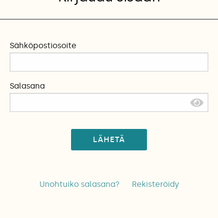
Sähköpostiosoite
Salasana
LÄHETÄ
Unohtuiko salasana?
Rekisteröidy