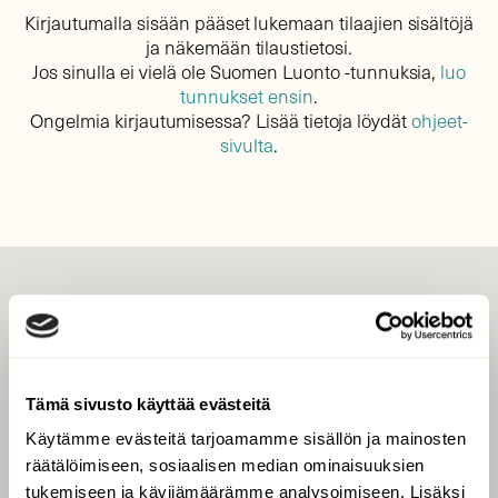
Kirjautumalla sisään pääset lukemaan tilaajien sisältöjä
ja näkemään tilaustietosi.
Jos sinulla ei vielä ole Suomen Luonto -tunnuksia,
luo
tunnukset ensin
.
Ongelmia kirjautumisessa? Lisää tietoja löydät
ohjeet-
sivulta
.
LEHTI
Uusin lehti
Tilaa Suomen Luonto
Tämä sivusto käyttää evästeitä
Tilaa digilukuoikeus
Käytämme evästeitä tarjoamamme sisällön ja mainosten
Äänestä parasta juttua
räätälöimiseen, sosiaalisen median ominaisuuksien
Tilaa uutiskirje
tukemiseen ja kävijämäärämme analysoimiseen. Lisäksi