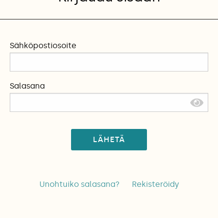
Sähköpostiosoite
Salasana
LÄHETÄ
Unohtuiko salasana?
Rekisteröidy