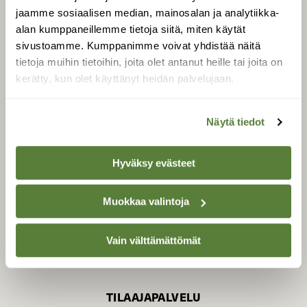
jaamme sosiaalisen median, mainosalan ja analytiikka-
alan kumppaneillemme tietoja siitä, miten käytät
sivustoamme. Kumppanimme voivat yhdistää näitä
SUOMEN LUONNON­
SUOJELU­LIITTO
tietoja muihin tietoihin, joita olet antanut heille tai joita on
kerätty, kun olet käyttänyt heidän palvelujaan.
Suomen Luonto -lehden
Suomen
kustantaja on
luonnonsuojelu­liitto
.
Näytä tiedot
Hyväksy evästeet
Muokkaa valintoja
Vain välttämättömät
TILAAJAPALVELU