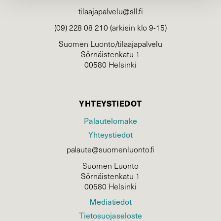
tilaajapalvelu@sll.fi
(09) 228 08 210 (arkisin klo 9-15)
Suomen Luonto/tilaajapalvelu
Sörnäistenkatu 1
00580 Helsinki
YHTEYSTIEDOT
Palautelomake
Yhteystiedot
palaute@suomenluonto.fi
Suomen Luonto
Sörnäistenkatu 1
00580 Helsinki
Mediatiedot
Tietosuojaseloste