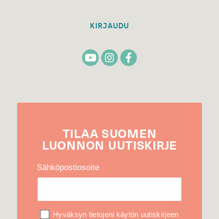
KIRJAUDU
TILAA
SUOMEN
LUONNON
UUTIS­KIRJE
Sähköpostiosoite
Hyväksyn tietojeni käytön uutiskirjeen