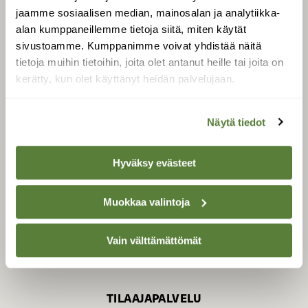
jaamme sosiaalisen median, mainosalan ja analytiikka-
alan kumppaneillemme tietoja siitä, miten käytät
sivustoamme. Kumppanimme voivat yhdistää näitä
SUOMEN LUONNON­
SUOJELU­LIITTO
tietoja muihin tietoihin, joita olet antanut heille tai joita on
kerätty, kun olet käyttänyt heidän palvelujaan.
Suomen Luonto -lehden
kustantaja on
Suomen
luonnonsuojelu­liitto
.
Näytä tiedot
Hyväksy evästeet
Muokkaa valintoja
Vain välttämättömät
TILAAJAPALVELU