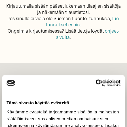
Kirjautumalla sisään pääset lukemaan tilaajien sisältöjä
ja näkemään tilaustietosi.
Jos sinulla ei vielä ole Suomen Luonto -tunnuksia,
luo
tunnukset ensin
.
Ongelmia kirjautumisessa? Lisää tietoja löydät
ohjeet-
sivulta
.
LEHTI
Uusin lehti
Tilaa Suomen Luonto
Tämä sivusto käyttää evästeitä
Tilaa digilukuoikeus
Käytämme evästeitä tarjoamamme sisällön ja mainosten
Äänestä parasta juttua
räätälöimiseen, sosiaalisen median ominaisuuksien
Tilaa uutiskirje
tukemiseen ja kävijämäärämme analysoimiseen. Lisäksi