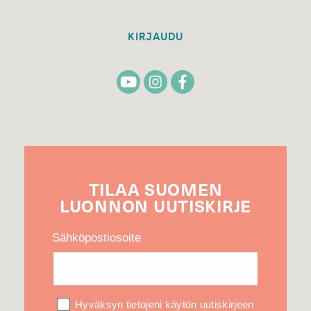
KIRJAUDU
TILAA
SUOMEN
LUONNON
UUTIS­KIRJE
Sähköpostiosoite
Hyväksyn tietojeni käytön uutiskirjeen