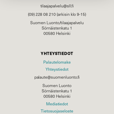
tilaajapalvelu@sll.fi
(09) 228 08 210 (arkisin klo 9-15)
Suomen Luonto/tilaajapalvelu
Sörnäistenkatu 1
00580 Helsinki
YHTEYSTIEDOT
Palautelomake
Yhteystiedot
palaute@suomenluonto.fi
Suomen Luonto
Sörnäistenkatu 1
00580 Helsinki
Mediatiedot
Tietosuojaseloste