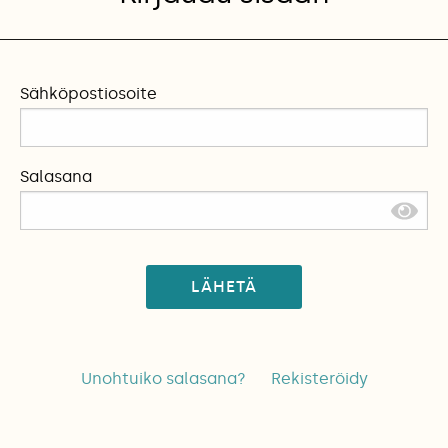
Sähköpostiosoite
Salasana
LÄHETÄ
Unohtuiko salasana?
Rekisteröidy