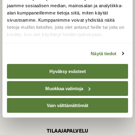
jaamme sosiaalisen median, mainosalan ja analytiikka-
alan kumppaneillemme tietoja siitä, miten käytät
sivustoamme. Kumppanimme voivat yhdistää näitä
SUOMEN LUONNON­
SUOJELU­LIITTO
tietoja muihin tietoihin, joita olet antanut heille tai joita on
kerätty, kun olet käyttänyt heidän palvelujaan.
Suomen Luonto -lehden
Suomen
kustantaja on
luonnonsuojelu­liitto
.
Näytä tiedot
Hyväksy evästeet
Muokkaa valintoja
Vain välttämättömät
TILAAJAPALVELU