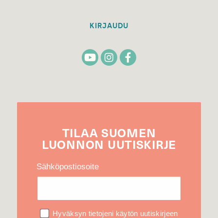
KIRJAUDU
TILAA
SUOMEN
LUONNON
UUTIS­KIRJE
Sähköpostiosoite
Hyväksyn tietojeni käytön uutiskirjeen