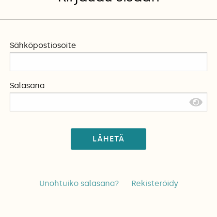
Sähköpostiosoite
Salasana
LÄHETÄ
Unohtuiko salasana?
Rekisteröidy