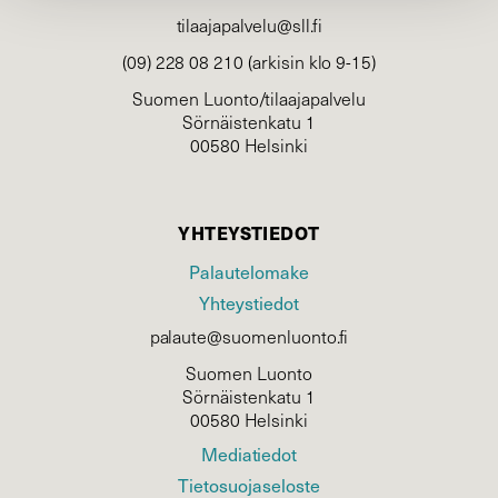
tilaajapalvelu@sll.fi
(09) 228 08 210 (arkisin klo 9-15)
Suomen Luonto/tilaajapalvelu
Sörnäistenkatu 1
00580 Helsinki
YHTEYSTIEDOT
Palautelomake
Yhteystiedot
palaute@suomenluonto.fi
Suomen Luonto
Sörnäistenkatu 1
00580 Helsinki
Mediatiedot
Tietosuojaseloste