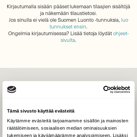
Kirjautumalla sisään pääset lukemaan tilaajien sisältöjä
ja näkemään tilaustietosi.
Jos sinulla ei vielä ole Suomen Luonto -tunnuksia,
luo
tunnukset ensin
.
Ongelmia kirjautumisessa? Lisää tietoja löydät
ohjeet-
sivulta
.
LEHTI
Uusin lehti
Tilaa Suomen Luonto
Tämä sivusto käyttää evästeitä
Tilaa digilukuoikeus
Käytämme evästeitä tarjoamamme sisällön ja mainosten
Äänestä parasta juttua
räätälöimiseen, sosiaalisen median ominaisuuksien
Tilaa uutiskirje
tukemiseen ja kävijämäärämme analysoimiseen. Lisäksi