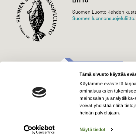
LIITTO
Suomen Luonto -lehden kusta
Suomen luonnonsuojelu­liitto
.
Tämä sivusto käyttää eväs
Käytämme evästeitä tarjoa
ominaisuuksien tukemisee
mainosalan ja analytiikka
voivat yhdistää näitä tietoja
heidän palvelujaan.
Näytä tiedot