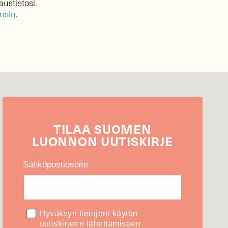
austietosi.
ensin
.
TILAA
SUOMEN
LUONNON
UUTIS­KIRJE
Sähköpostiosoite
Hyväksyn tietojeni käytön
uutiskirjeen lähettämiseen