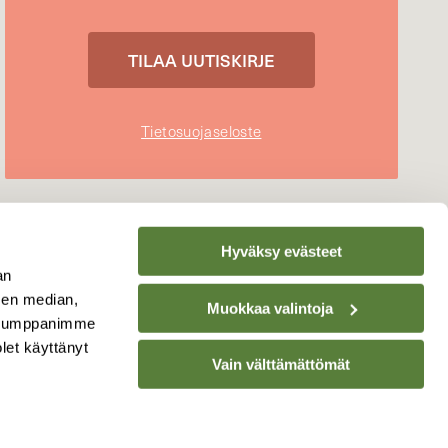
Tietosuojaseloste
Hyväksy evästeet
an
sen median,
Muokkaa valintoja
. Kumppanimme
olet käyttänyt
Vain välttämättömät