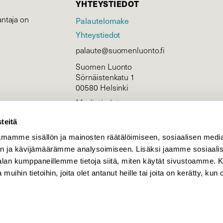
YHTEYSTIEDOT
ntaja on
Palautelomake
Yhteystiedot
palaute@suomenluonto.fi
Suomen Luonto
Sörnäistenkatu 1
00580 Helsinki
Mediatiedot
Tietosuojaseloste
teitä
mamme sisällön ja mainosten räätälöimiseen, sosiaalisen medi
n ja kävijämäärämme analysoimiseen. Lisäksi jaamme sosiaali
KIRJAUDU
-alan kumppaneillemme tietoja siitä, miten käytät sivustoamme
 muihin tietoihin, joita olet antanut heille tai joita on kerätty, kun 