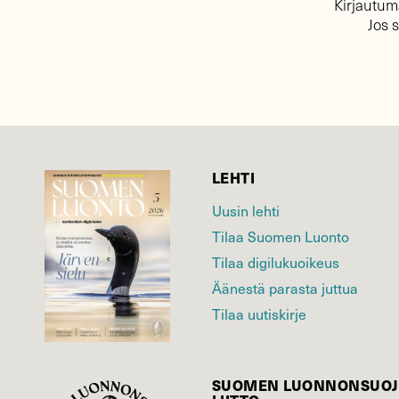
Kirjautuma
Jos 
LEHTI
Uusin lehti
Tilaa Suomen Luonto
Tilaa digilukuoikeus
Äänestä parasta juttua
Tilaa uutiskirje
SUOMEN LUONNON­SUOJ