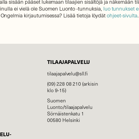
lla sisään pääset lukemaan tilaajien sisältöjä ja näkemään til
sinulla ei vielä ole Suomen Luonto -tunnuksia,
luo tunnukset 
Ongelmia kirjautumisessa? Lisää tietoja löydät
ohjeet-sivulta
.
TILAAJAPALVELU
tilaajapalvelu@sll.fi
(09) 228 08 210 (arkisin
klo 9-15)
Suomen
Luonto/tilaajapalvelu
Sörnäistenkatu 1
00580 Helsinki
ELU­