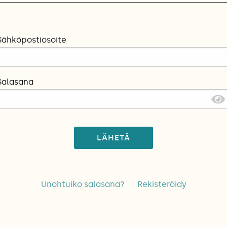
Sähköpostiosoite
Salasana
LÄHETÄ
Unohtuiko salasana?
Rekisteröidy