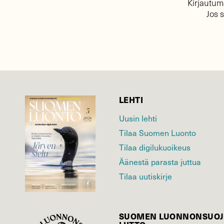
Kirjautuma
Jos 
LEHTI
Uusin lehti
Tilaa Suomen Luonto
Tilaa digilukuoikeus
Äänestä parasta juttua
Tilaa uutiskirje
SUOMEN LUONNON­SUOJ