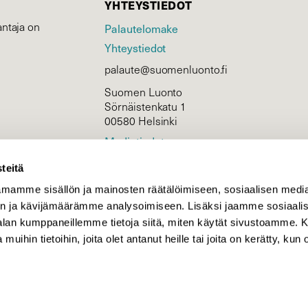
YHTEYSTIEDOT
ntaja on
Palautelomake
Yhteystiedot
palaute@suomenluonto.fi
Suomen Luonto
Sörnäistenkatu 1
00580 Helsinki
Mediatiedot
Tietosuojaseloste
teitä
mamme sisällön ja mainosten räätälöimiseen, sosiaalisen medi
n ja kävijämäärämme analysoimiseen. Lisäksi jaamme sosiaali
KIRJAUDU
-alan kumppaneillemme tietoja siitä, miten käytät sivustoamme
 muihin tietoihin, joita olet antanut heille tai joita on kerätty, kun 