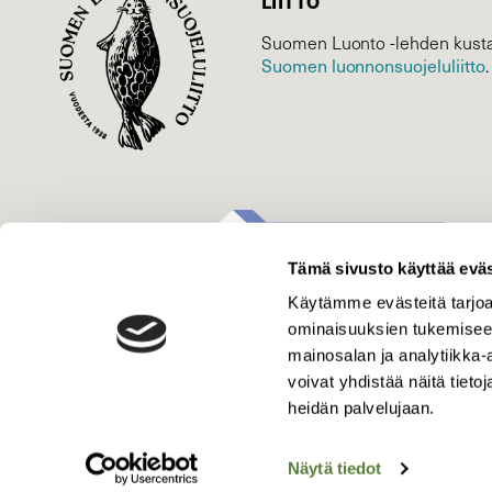
LIITTO
Suomen Luonto -lehden kusta
Suomen luonnonsuojelu­liitto
.
Tämä sivusto käyttää eväs
Käytämme evästeitä tarjoa
ominaisuuksien tukemisee
mainosalan ja analytiikka
voivat yhdistää näitä tietoja
heidän palvelujaan.
Näytä tiedot