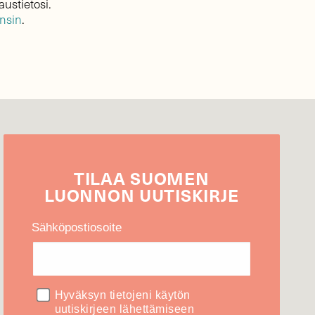
austietosi.
ensin
.
TILAA
SUOMEN
LUONNON
UUTIS­KIRJE
Sähköpostiosoite
Hyväksyn tietojeni käytön
uutiskirjeen lähettämiseen