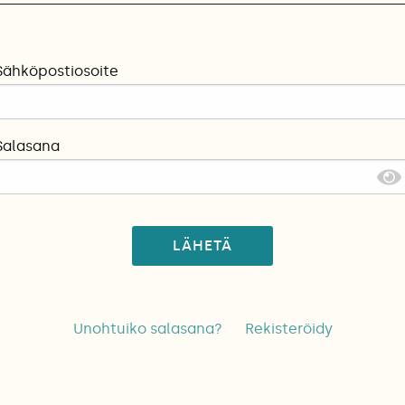
Sähköpostiosoite
Salasana
LÄHETÄ
Unohtuiko salasana?
Rekisteröidy