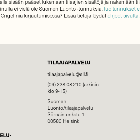
lla sisään pääset lukemaan tilaajien sisältöjä ja näkemään til
sinulla ei vielä ole Suomen Luonto -tunnuksia,
luo tunnukset 
Ongelmia kirjautumisessa? Lisää tietoja löydät
ohjeet-sivulta
.
TILAAJAPALVELU
tilaajapalvelu@sll.fi
(09) 228 08 210 (arkisin
klo 9-15)
Suomen
Luonto/tilaajapalvelu
Sörnäistenkatu 1
00580 Helsinki
ELU­