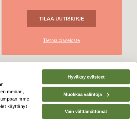
Tietosuojaseloste
Hyväksy evästeet
an
sen median,
Muokkaa valintoja
. Kumppanimme
olet käyttänyt
Vain välttämättömät