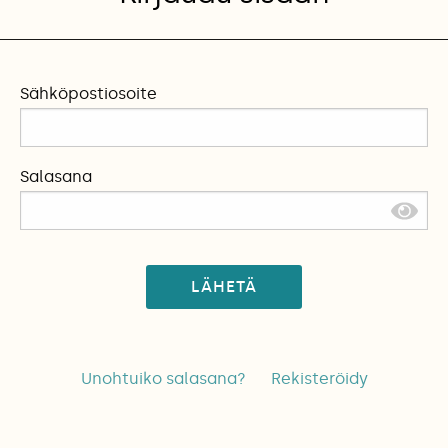
Sähköpostiosoite
Salasana
LÄHETÄ
Unohtuiko salasana?
Rekisteröidy