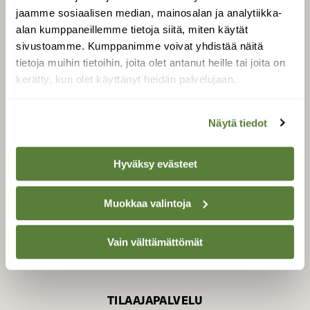
jaamme sosiaalisen median, mainosalan ja analytiikka-
alan kumppaneillemme tietoja siitä, miten käytät
sivustoamme. Kumppanimme voivat yhdistää näitä
SUOMEN LUONNON­
SUOJELU­LIITTO
tietoja muihin tietoihin, joita olet antanut heille tai joita on
kerätty, kun olet käyttänyt heidän palvelujaan.
Suomen Luonto -lehden
Suomen
kustantaja on
luonnonsuojelu­liitto
.
Näytä tiedot
Hyväksy evästeet
Muokkaa valintoja
Vain välttämättömät
TILAAJAPALVELU