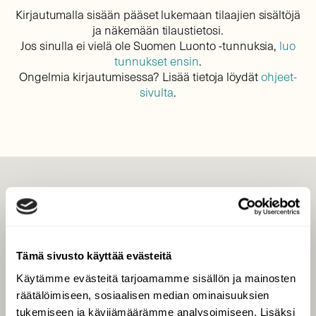
Kirjautumalla sisään pääset lukemaan tilaajien sisältöjä
ja näkemään tilaustietosi.
Jos sinulla ei vielä ole Suomen Luonto -tunnuksia,
luo
tunnukset ensin
.
Ongelmia kirjautumisessa? Lisää tietoja löydät
ohjeet-
sivulta
.
LEHTI
Uusin lehti
Tilaa Suomen Luonto
Tämä sivusto käyttää evästeitä
Tilaa digilukuoikeus
Käytämme evästeitä tarjoamamme sisällön ja mainosten
Äänestä parasta juttua
räätälöimiseen, sosiaalisen median ominaisuuksien
Tilaa uutiskirje
tukemiseen ja kävijämäärämme analysoimiseen. Lisäksi