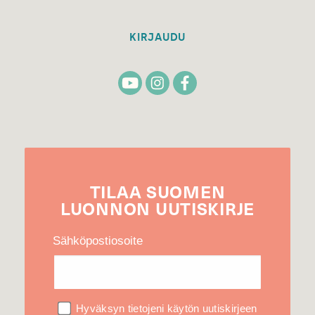
KIRJAUDU
TILAA
SUOMEN
LUONNON
UUTIS­KIRJE
Sähköpostiosoite
Hyväksyn tietojeni käytön uutiskirjeen