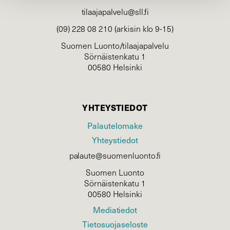
tilaajapalvelu@sll.fi
(09) 228 08 210 (arkisin klo 9-15)
Suomen Luonto/tilaajapalvelu
Sörnäistenkatu 1
00580 Helsinki
YHTEYSTIEDOT
Palautelomake
Yhteystiedot
palaute@suomenluonto.fi
Suomen Luonto
Sörnäistenkatu 1
00580 Helsinki
Mediatiedot
Tietosuojaseloste