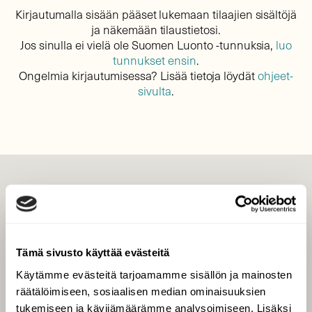
Kirjautumalla sisään pääset lukemaan tilaajien sisältöjä
ja näkemään tilaustietosi.
Jos sinulla ei vielä ole Suomen Luonto -tunnuksia,
luo
tunnukset ensin
.
Ongelmia kirjautumisessa? Lisää tietoja löydät
ohjeet-
sivulta
.
LEHTI
Uusin lehti
Tilaa Suomen Luonto
Tämä sivusto käyttää evästeitä
Tilaa digilukuoikeus
Käytämme evästeitä tarjoamamme sisällön ja mainosten
Äänestä parasta juttua
räätälöimiseen, sosiaalisen median ominaisuuksien
Tilaa uutiskirje
tukemiseen ja kävijämäärämme analysoimiseen. Lisäksi