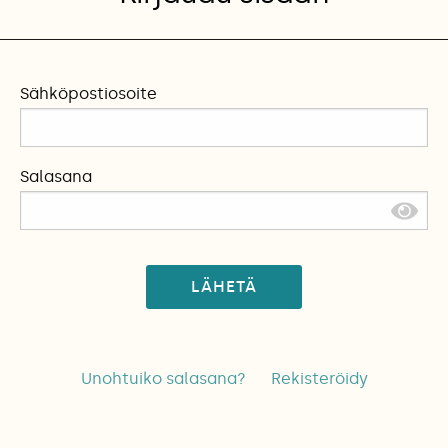
Sähköpostiosoite
Salasana
LÄHETÄ
Unohtuiko salasana?
Rekisteröidy