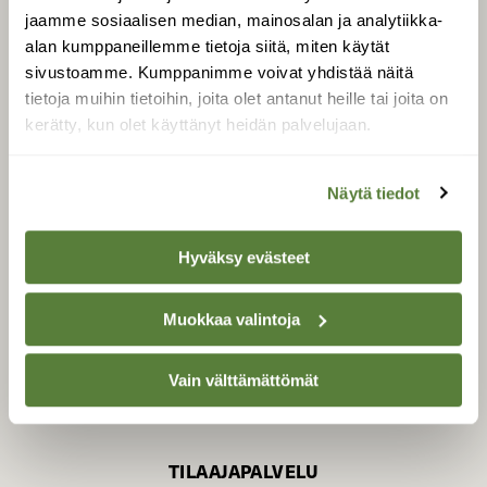
jaamme sosiaalisen median, mainosalan ja analytiikka-
alan kumppaneillemme tietoja siitä, miten käytät
sivustoamme. Kumppanimme voivat yhdistää näitä
SUOMEN LUONNON­
SUOJELU­LIITTO
tietoja muihin tietoihin, joita olet antanut heille tai joita on
kerätty, kun olet käyttänyt heidän palvelujaan.
Suomen Luonto -lehden
Suomen
kustantaja on
luonnonsuojelu­liitto
.
Näytä tiedot
Hyväksy evästeet
Muokkaa valintoja
Vain välttämättömät
TILAAJAPALVELU