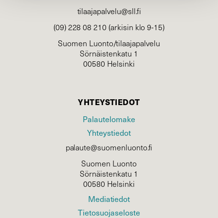
tilaajapalvelu@sll.fi
(09) 228 08 210 (arkisin klo 9-15)
Suomen Luonto/tilaajapalvelu
Sörnäistenkatu 1
00580 Helsinki
YHTEYSTIEDOT
Palautelomake
Yhteystiedot
palaute@suomenluonto.fi
Suomen Luonto
Sörnäistenkatu 1
00580 Helsinki
Mediatiedot
Tietosuojaseloste