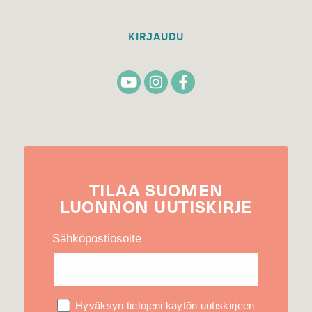
KIRJAUDU
TILAA
SUOMEN
LUONNON
UUTIS­KIRJE
Sähköpostiosoite
Hyväksyn tietojeni käytön uutiskirjeen