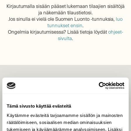
Kirjautumalla sisään pääset lukemaan tilaajien sisältöjä
ja näkemään tilaustietosi.
Jos sinulla ei vielä ole Suomen Luonto -tunnuksia,
luo
tunnukset ensin
.
Ongelmia kirjautumisessa? Lisää tietoja löydät
ohjeet-
sivulta
.
LEHTI
Uusin lehti
Tilaa Suomen Luonto
Tämä sivusto käyttää evästeitä
Tilaa digilukuoikeus
Käytämme evästeitä tarjoamamme sisällön ja mainosten
Äänestä parasta juttua
räätälöimiseen, sosiaalisen median ominaisuuksien
Tilaa uutiskirje
tukemiseen ja kävijämäärämme analysoimiseen. Lisäksi