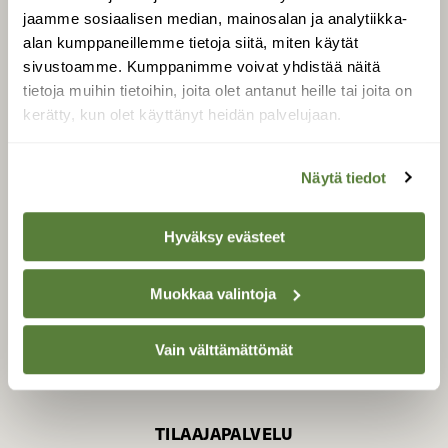
jaamme sosiaalisen median, mainosalan ja analytiikka-
alan kumppaneillemme tietoja siitä, miten käytät
sivustoamme. Kumppanimme voivat yhdistää näitä
SUOMEN LUONNON­
SUOJELU­LIITTO
tietoja muihin tietoihin, joita olet antanut heille tai joita on
kerätty, kun olet käyttänyt heidän palvelujaan.
Suomen Luonto -lehden
kustantaja on
Suomen
luonnonsuojelu­liitto
.
Näytä tiedot
Hyväksy evästeet
Muokkaa valintoja
Vain välttämättömät
TILAAJAPALVELU