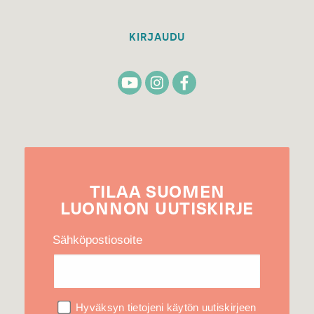
KIRJAUDU
TILAA
SUOMEN
LUONNON
UUTIS­KIRJE
Sähköpostiosoite
Hyväksyn tietojeni käytön uutiskirjeen