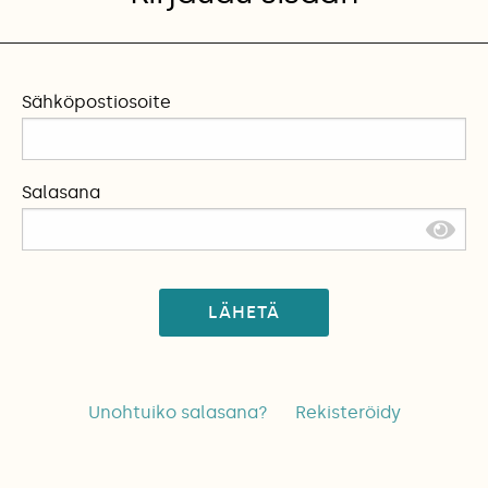
Sähköpostiosoite
Salasana
LÄHETÄ
Unohtuiko salasana?
Rekisteröidy