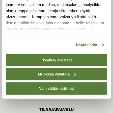
jaamme sosiaalisen median, mainosalan ja analytiikka-
alan kumppaneillemme tietoja siitä, miten käytät
sivustoamme. Kumppanimme voivat yhdistää näitä
SUOMEN LUONNON­
SUOJELU­LIITTO
tietoja muihin tietoihin, joita olet antanut heille tai joita on
kerätty, kun olet käyttänyt heidän palvelujaan.
Suomen Luonto -lehden
kustantaja on
Suomen
luonnonsuojelu­liitto
.
Näytä tiedot
Hyväksy evästeet
Muokkaa valintoja
Vain välttämättömät
TILAAJAPALVELU