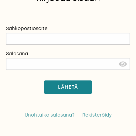
Sähköpostiosoite
Salasana
LÄHETÄ
Unohtuiko salasana?
Rekisteröidy