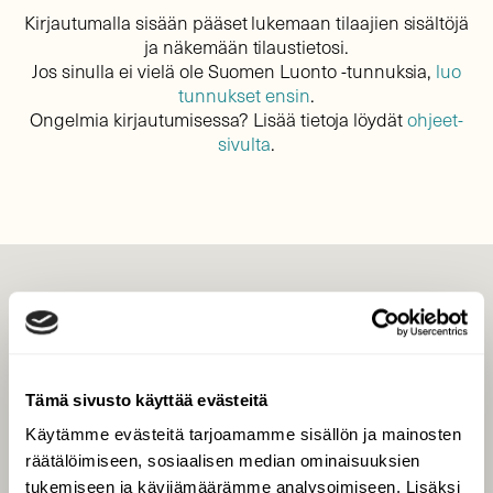
Kirjautumalla sisään pääset lukemaan tilaajien sisältöjä
ja näkemään tilaustietosi.
Jos sinulla ei vielä ole Suomen Luonto -tunnuksia,
luo
tunnukset ensin
.
Ongelmia kirjautumisessa? Lisää tietoja löydät
ohjeet-
sivulta
.
LEHTI
Uusin lehti
Tilaa Suomen Luonto
Tämä sivusto käyttää evästeitä
Tilaa digilukuoikeus
Käytämme evästeitä tarjoamamme sisällön ja mainosten
Äänestä parasta juttua
räätälöimiseen, sosiaalisen median ominaisuuksien
Tilaa uutiskirje
tukemiseen ja kävijämäärämme analysoimiseen. Lisäksi