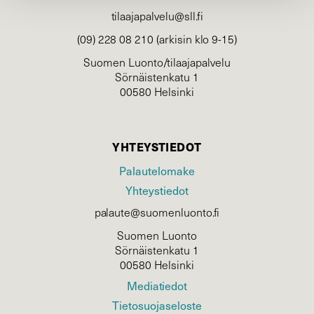
tilaajapalvelu@sll.fi
(09) 228 08 210 (arkisin klo 9-15)
Suomen Luonto/tilaajapalvelu
Sörnäistenkatu 1
00580 Helsinki
YHTEYSTIEDOT
Palautelomake
Yhteystiedot
palaute@suomenluonto.fi
Suomen Luonto
Sörnäistenkatu 1
00580 Helsinki
Mediatiedot
Tietosuojaseloste