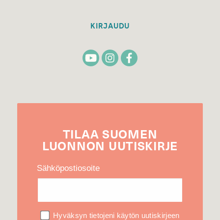
KIRJAUDU
TILAA
SUOMEN
LUONNON
UUTIS­KIRJE
Sähköpostiosoite
Hyväksyn tietojeni käytön uutiskirjeen