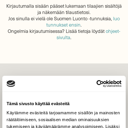
Kirjautumalla sisään pääset lukemaan tilaajien sisältöjä
ja näkemään tilaustietosi.
Jos sinulla ei vielä ole Suomen Luonto -tunnuksia,
luo
tunnukset ensin
.
Ongelmia kirjautumisessa? Lisää tietoja löydät
ohjeet-
sivulta
.
LEHTI
Uusin lehti
Tilaa Suomen Luonto
Tämä sivusto käyttää evästeitä
Tilaa digilukuoikeus
Käytämme evästeitä tarjoamamme sisällön ja mainosten
Äänestä parasta juttua
räätälöimiseen, sosiaalisen median ominaisuuksien
Tilaa uutiskirje
tukemiseen ja kävijämäärämme analysoimiseen. Lisäksi