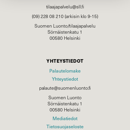
tilaajapalvelu@sll.fi
(09) 228 08 210 (arkisin klo 9-15)
Suomen Luonto/tilaajapalvelu
Sörnäistenkatu 1
00580 Helsinki
YHTEYSTIEDOT
Palautelomake
Yhteystiedot
palaute@suomenluonto.fi
Suomen Luonto
Sörnäistenkatu 1
00580 Helsinki
Mediatiedot
Tietosuojaseloste