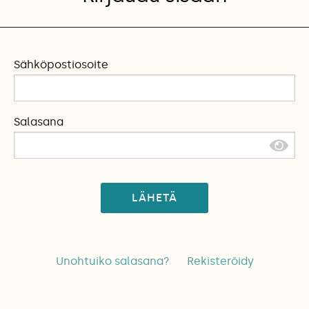
Sähköpostiosoite
Salasana
LÄHETÄ
Unohtuiko salasana?
Rekisteröidy