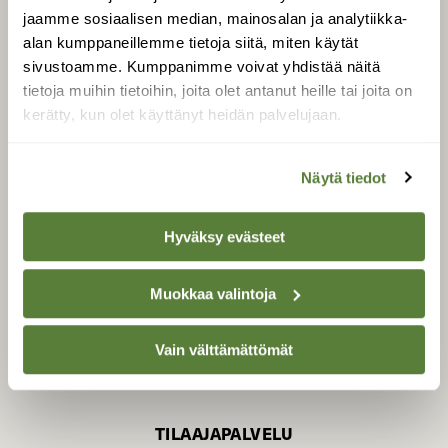
jaamme sosiaalisen median, mainosalan ja analytiikka-
alan kumppaneillemme tietoja siitä, miten käytät
sivustoamme. Kumppanimme voivat yhdistää näitä
SUOMEN LUONNON­
SUOJELU­LIITTO
tietoja muihin tietoihin, joita olet antanut heille tai joita on
kerätty, kun olet käyttänyt heidän palvelujaan.
Suomen Luonto -lehden
kustantaja on
Suomen
luonnonsuojelu­liitto
.
Näytä tiedot
Hyväksy evästeet
Muokkaa valintoja
Vain välttämättömät
TILAAJAPALVELU