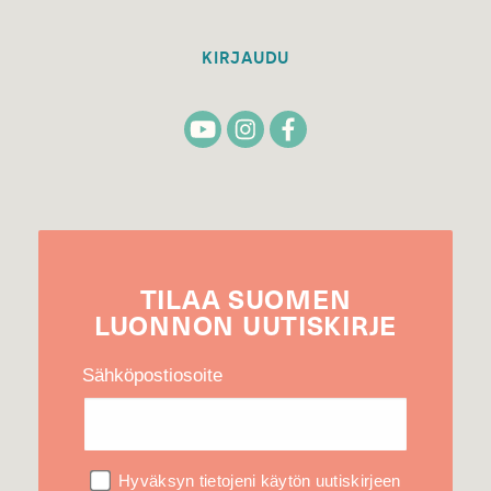
KIRJAUDU
TILAA
SUOMEN
LUONNON
UUTIS­KIRJE
Sähköpostiosoite
Hyväksyn tietojeni käytön uutiskirjeen