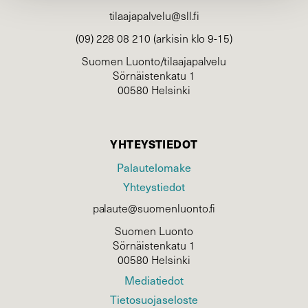
tilaajapalvelu@sll.fi
(09) 228 08 210 (arkisin klo 9-15)
Suomen Luonto/tilaajapalvelu
Sörnäistenkatu 1
00580 Helsinki
YHTEYSTIEDOT
Palautelomake
Yhteystiedot
palaute@suomenluonto.fi
Suomen Luonto
Sörnäistenkatu 1
00580 Helsinki
Mediatiedot
Tietosuojaseloste