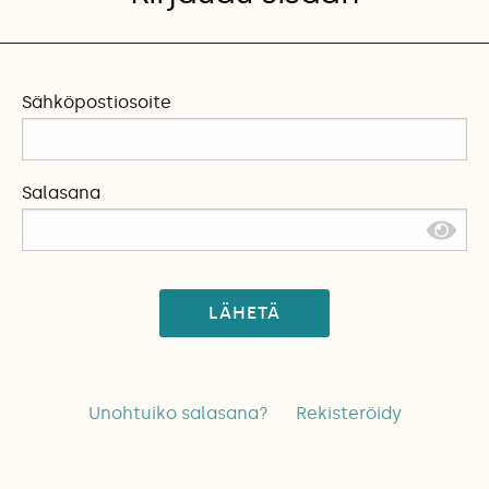
Sähköpostiosoite
Salasana
LÄHETÄ
Unohtuiko salasana?
Rekisteröidy