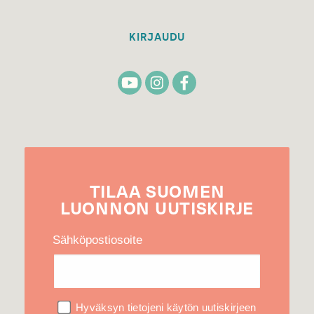
KIRJAUDU
TILAA
SUOMEN
LUONNON
UUTIS­KIRJE
Sähköpostiosoite
Hyväksyn tietojeni käytön uutiskirjeen