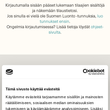
Kirjautumalla sisään pääset lukemaan tilaajien sisältöjä
ja näkemään tilaustietosi.
Jos sinulla ei vielä ole Suomen Luonto -tunnuksia,
luo
tunnukset ensin
.
Ongelmia kirjautumisessa? Lisää tietoja löydät
ohjeet-
sivulta
.
LEHTI
Uusin lehti
Tilaa Suomen Luonto
Tämä sivusto käyttää evästeitä
Tilaa digilukuoikeus
Käytämme evästeitä tarjoamamme sisällön ja mainosten
Äänestä parasta juttua
räätälöimiseen, sosiaalisen median ominaisuuksien
Tilaa uutiskirje
tukemiseen ja kävijämäärämme analysoimiseen. Lisäksi