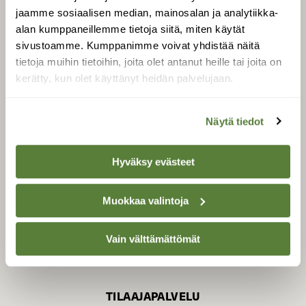
jaamme sosiaalisen median, mainosalan ja analytiikka-
alan kumppaneillemme tietoja siitä, miten käytät
sivustoamme. Kumppanimme voivat yhdistää näitä
SUOMEN LUONNON­
SUOJELU­LIITTO
tietoja muihin tietoihin, joita olet antanut heille tai joita on
kerätty, kun olet käyttänyt heidän palvelujaan.
Suomen Luonto -lehden
kustantaja on
Suomen
luonnonsuojelu­liitto
.
Näytä tiedot
Hyväksy evästeet
Muokkaa valintoja
Vain välttämättömät
TILAAJAPALVELU