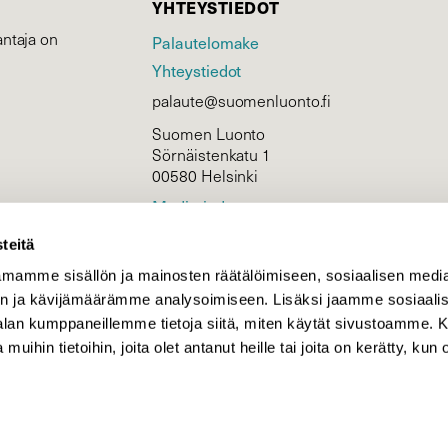
YHTEYSTIEDOT
ntaja on
Palautelomake
Yhteystiedot
palaute@suomenluonto.fi
Suomen Luonto
Sörnäistenkatu 1
00580 Helsinki
Mediatiedot
Tietosuojaseloste
teitä
mamme sisällön ja mainosten räätälöimiseen, sosiaalisen medi
n ja kävijämäärämme analysoimiseen. Lisäksi jaamme sosiaali
KIRJAUDU
-alan kumppaneillemme tietoja siitä, miten käytät sivustoamme
 muihin tietoihin, joita olet antanut heille tai joita on kerätty, kun 