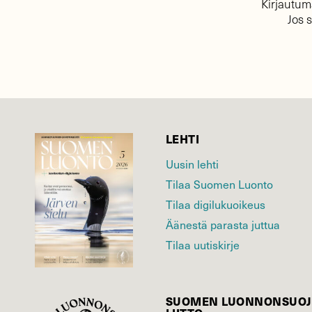
Kirjautuma
Jos 
LEHTI
Uusin lehti
Tilaa Suomen Luonto
Tilaa digilukuoikeus
Äänestä parasta juttua
Tilaa uutiskirje
SUOMEN LUONNON­SUOJ