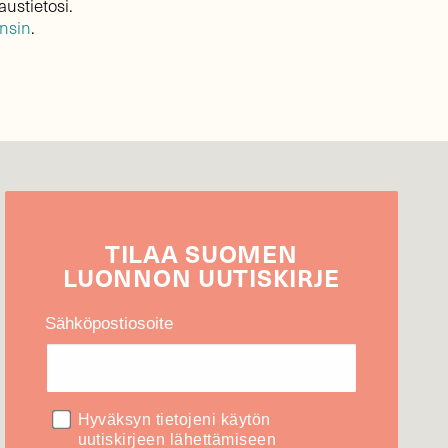
austietosi.
ensin
.
TILAA
SUOMEN
LUONNON
UUTIS­KIRJE
Sähköpostiosoite
Hyväksyn tietojeni käytön
uutiskirjeen lähettämiseen