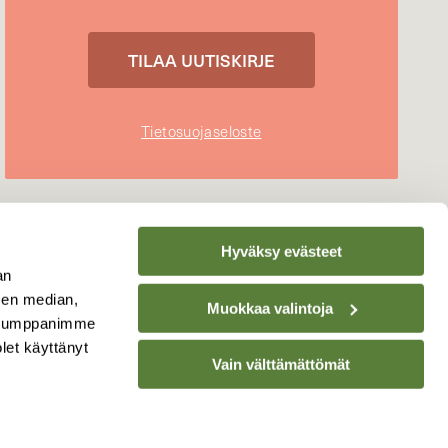
Tietosuojaseloste
Hyväksy evästeet
an
sen median,
Muokkaa valintoja
. Kumppanimme
olet käyttänyt
Vain välttämättömät