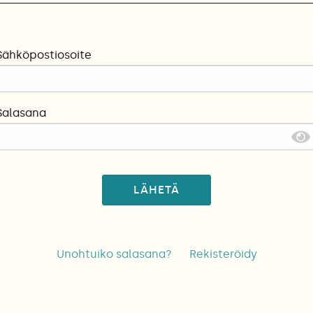
Sähköpostiosoite
Salasana
LÄHETÄ
Unohtuiko salasana?
Rekisteröidy