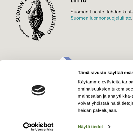
LIITTO
Suomen Luonto -lehden kusta
Suomen luonnonsuojelu­liitto
.
Tämä sivusto käyttää eväs
Käytämme evästeitä tarjoa
ominaisuuksien tukemisee
mainosalan ja analytiikka
voivat yhdistää näitä tietoja
heidän palvelujaan.
Näytä tiedot