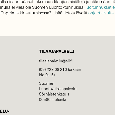
lla sisään pääset lukemaan tilaajien sisältöjä ja näkemään til
sinulla ei vielä ole Suomen Luonto -tunnuksia,
luo tunnukset 
Ongelmia kirjautumisessa? Lisää tietoja löydät
ohjeet-sivulta
.
TILAAJAPALVELU
tilaajapalvelu@sll.fi
(09) 228 08 210 (arkisin
klo 9-15)
Suomen
Luonto/tilaajapalvelu
Sörnäistenkatu 1
00580 Helsinki
ELU­