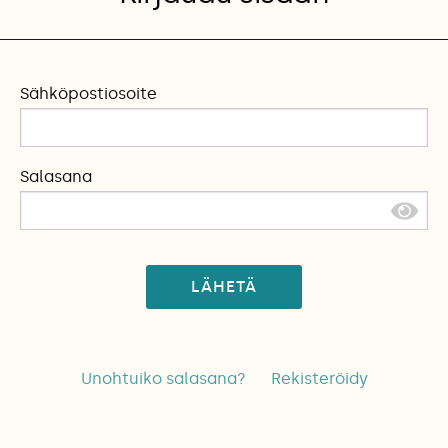
Sähköpostiosoite
Salasana
LÄHETÄ
Unohtuiko salasana?
Rekisteröidy