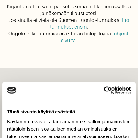
Kirjautumalla sisään pääset lukemaan tilaajien sisältöjä
ja näkemään tilaustietosi.
Jos sinulla ei vielä ole Suomen Luonto -tunnuksia,
luo
tunnukset ensin
.
Ongelmia kirjautumisessa? Lisää tietoja löydät
ohjeet-
sivulta
.
LEHTI
Uusin lehti
Tilaa Suomen Luonto
Tämä sivusto käyttää evästeitä
Tilaa digilukuoikeus
Käytämme evästeitä tarjoamamme sisällön ja mainosten
Äänestä parasta juttua
räätälöimiseen, sosiaalisen median ominaisuuksien
Tilaa uutiskirje
tukemiseen ja kävijämäärämme analysoimiseen. Lisäksi