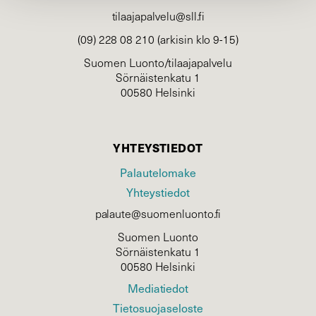
tilaajapalvelu@sll.fi
(09) 228 08 210 (arkisin klo 9-15)
Suomen Luonto/tilaajapalvelu
Sörnäistenkatu 1
00580 Helsinki
YHTEYSTIEDOT
Palautelomake
Yhteystiedot
palaute@suomenluonto.fi
Suomen Luonto
Sörnäistenkatu 1
00580 Helsinki
Mediatiedot
Tietosuojaseloste