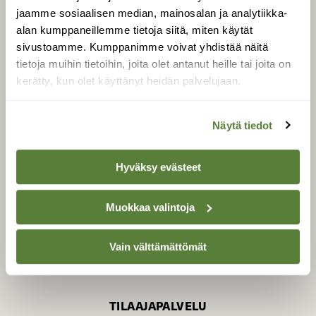
jaamme sosiaalisen median, mainosalan ja analytiikka-
alan kumppaneillemme tietoja siitä, miten käytät
sivustoamme. Kumppanimme voivat yhdistää näitä
SUOMEN LUONNON­
SUOJELU­LIITTO
tietoja muihin tietoihin, joita olet antanut heille tai joita on
kerätty, kun olet käyttänyt heidän palvelujaan.
Suomen Luonto -lehden
Suomen
kustantaja on
luonnonsuojelu­liitto
.
Näytä tiedot
Hyväksy evästeet
Muokkaa valintoja
Vain välttämättömät
TILAAJAPALVELU