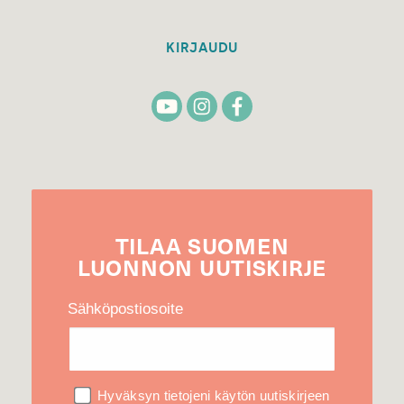
KIRJAUDU
TILAA
SUOMEN
LUONNON
UUTIS­KIRJE
Sähköpostiosoite
Hyväksyn tietojeni käytön uutiskirjeen