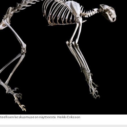
teellisen keskusmuseon näytteestä: Heikki Eriksson