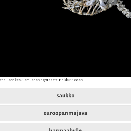
teellisen keskusmuseon näytteestä: Heikki Eriksson
saukko
euroopanmajava
harmaahylje