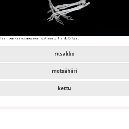
teellisen keskusmuseon näytteestä: Heikki Eriksson
rusakko
metsähiiri
kettu