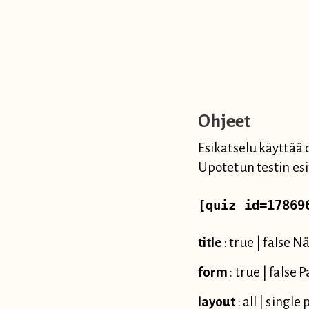
Ohjeet
Esikatselu käyttää 
Upotetun testin esi
[quiz id=17869
title
: true | false N
form
: true | false
layout
: all | singl