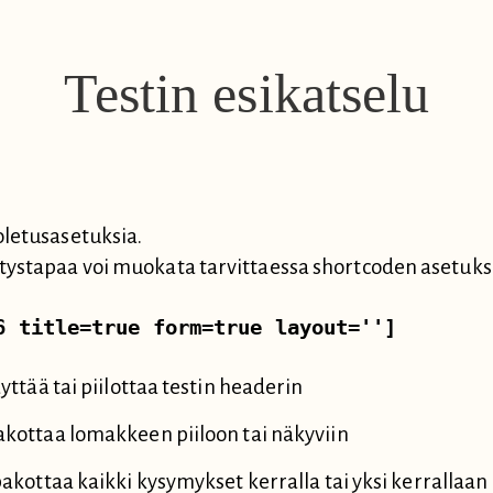
Testin esikatselu
oletusasetuksia.
tystapaa voi muokata tarvittaessa shortcoden asetuksi
6 title=true form=true layout='']
äyttää tai piilottaa testin headerin
 Pakottaa lomakkeen piiloon tai näkyviin
e pakottaa kaikki kysymykset kerralla tai yksi kerrallaan