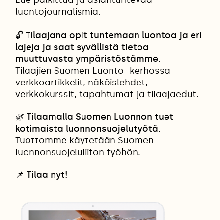
Lue palkittua ja asiantuntevaa
luontojournalismia.
🔓
Tilaajana opit tuntemaan luontoa ja eri
lajeja ja saat syvällistä tietoa
muuttuvasta ympäristöstämme.
Tilaajien Suomen Luonto -kerhossa
verkkoartikkelit, näköislehdet,
verkkokurssit, tapahtumat ja tilaajaedut.
🌿 Tilaamalla Suomen Luonnon tuet
kotimaista luonnonsuojelutyötä.
Tuottomme käytetään Suomen
luonnonsuojeluliiton työhön.
📌
Tilaa nyt!