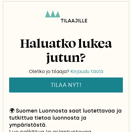
Tiedot perustuvat Luonnontieteellisen
keskusmuseon pesäkorttiaineistoon ja Linnut
TILAAJILLE
vuosikirjan 2021 artikkeliin Milloin linnut
munivat?
Haluatko lukea
jutun?
Oletko jo tilaaja?
Kirjaudu tästä
TILAA NYT!
🌍
Suomen Luonnosta saat luotettavaa ja
tutkittua tietoa luonnosta ja
ympäristöstä.