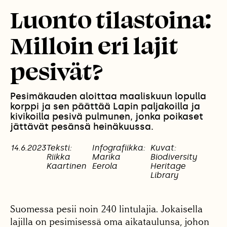
Luonto tilastoina:
Milloin eri lajit
pesivät?
Pesimäkauden aloittaa maaliskuun lopulla
korppi ja sen päättää Lapin paljakoilla ja
kivikoilla pesivä pulmunen, jonka poikaset
jättävät pesänsä heinäkuussa.
14.6.2023
Teksti:
Infografiikka:
Kuvat:
Riikka
Marika
Biodiversity
Kaartinen
Eerola
Heritage
Library
Suomessa pesii noin 240 lintulajia. Jokaisella
lajilla on pesimisessä oma aikataulunsa, johon