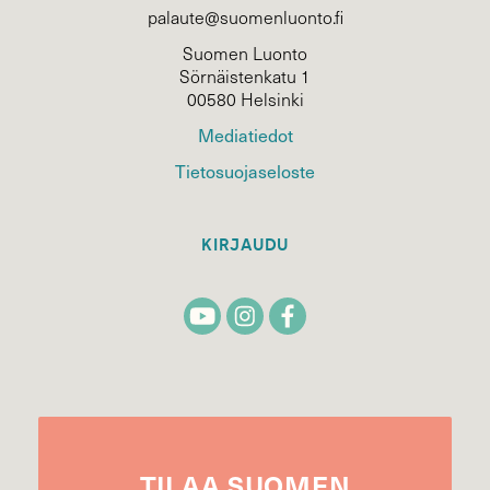
palaute@suomenluonto.fi
Suomen Luonto
Sörnäistenkatu 1
00580 Helsinki
Mediatiedot
Tietosuojaseloste
KIRJAUDU
TILAA
SUOMEN