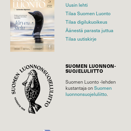
Uusin lehti
Tilaa Suomen Luonto
Tilaa digilukuoikeus
Äänestä parasta juttua
Tilaa uutiskirje
SUOMEN LUONNON­
SUOJELU­LIITTO
Suomen Luonto -lehden
kustantaja on
Suomen
luonnonsuojelu­liitto
.