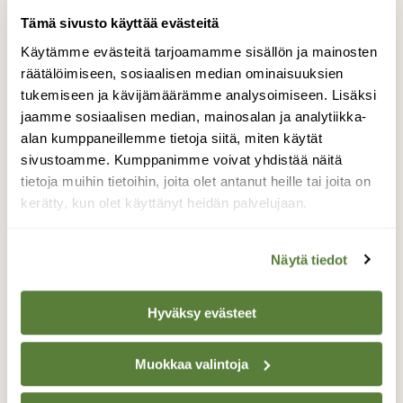
Tämä sivusto käyttää evästeitä
Käytämme evästeitä tarjoamamme sisällön ja mainosten
Infografiikka
räätälöimiseen, sosiaalisen median ominaisuuksien
Marika Eerola
tukemiseen ja kävijämäärämme analysoimiseen. Lisäksi
jaamme sosiaalisen median, mainosalan ja analytiikka-
Suomen Luonnon AD vastaa lehden ulkoasusta ja
alan kumppaneillemme tietoja siitä, miten käytät
visuaalisuudesta. Marika tykkää mökkeilystä ja
mustikoiden keräämisestä.
sivustoamme. Kumppanimme voivat yhdistää näitä
tietoja muihin tietoihin, joita olet antanut heille tai joita on
kerätty, kun olet käyttänyt heidän palvelujaan.
B
Näytä tiedot
Hyväksy evästeet
Kuvat
Biodiversity Heritage Library
Muokkaa valintoja