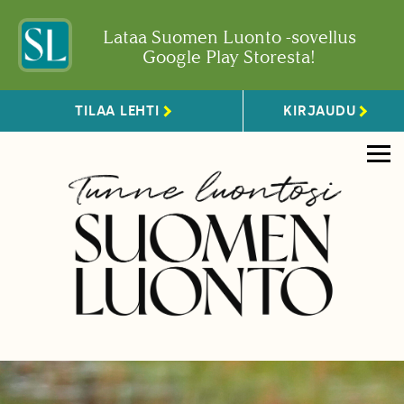
Lataa Suomen Luonto -sovellus
Google Play Storesta!
TILAA LEHTI
KIRJAUDU