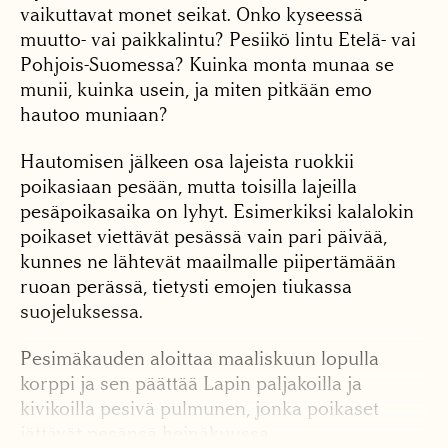
vaikuttavat monet seikat. Onko kyseessä
muutto- vai paikkalintu? Pesiikö lintu Etelä- vai
Pohjois-Suomessa? Kuinka monta munaa se
munii, kuinka usein, ja miten pitkään emo
hautoo muniaan?
Hautomisen jälkeen osa lajeista ruokkii
poikasiaan pesään, mutta toisilla lajeilla
pesäpoikasaika on lyhyt. Esimerkiksi kalalokin
poikaset viettävät pesässä vain pari päivää,
kunnes ne lähtevät maailmalle piipertämään
ruoan perässä, tietysti emojen tiukassa
suojeluksessa.
Pesimäkauden aloittaa maaliskuun lopulla
korppi ja sen päättää Lapin paljakoilla ja
kivikoilla pesivä pulmunen, jonka poikaset
jättävät pesänsä heinäkuussa.