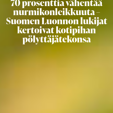
70 prosenttia vähentää
nurmikonleikkuuta –
Suomen Luonnon lukijat
kertoivat kotipihan
pölyttäjätekonsa