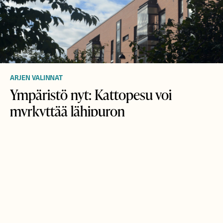
ARJEN VALINNAT
Ympäristö nyt: Kattopesu voi
myrkyttää lähipuron
Kiinteistöjen kattojen pesuissa käytettävät pesuaineet ja
sammalmyrkyt valuvat usein hulevesien mukana
luonnonvesiin.