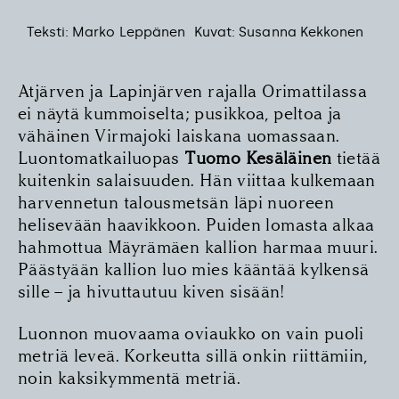
Teksti: Marko Leppänen
Kuvat: Susanna Kekkonen
Atjärven ja Lapinjärven rajalla Orimattilassa
ei näytä kummoiselta; pusikkoa, peltoa ja
vähäinen Virmajoki laiskana uomassaan.
Luontomatkailuopas
Tuomo Kesäläinen
tietää
kuitenkin salaisuuden. Hän viittaa kulkemaan
harvennetun talousmetsän läpi nuoreen
helisevään haavikkoon. Puiden lomasta alkaa
hahmottua Mäyrämäen kallion harmaa muuri.
Päästyään kallion luo mies kääntää kylkensä
sille – ja hivuttautuu kiven sisään!
Luonnon muovaama oviaukko on vain puoli
metriä leveä. Korkeutta sillä onkin riittämiin,
noin kaksikymmentä metriä.