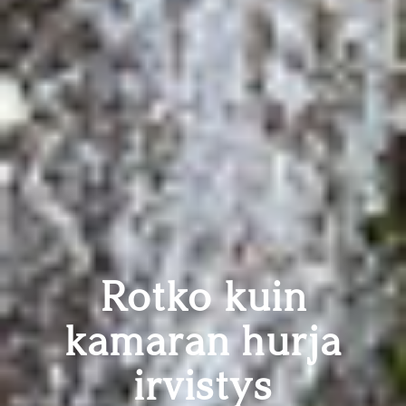
Rotko kuin
kamaran hurja
irvistys