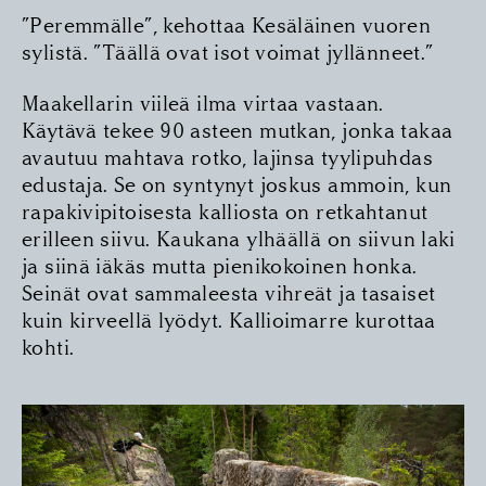
”Peremmälle”, kehottaa Kesäläinen vuoren
sylistä. ”Täällä ovat isot voimat jyllänneet.”
Maakellarin viileä ilma virtaa vastaan.
Käytävä tekee 90 asteen mutkan, jonka takaa
avautuu mahtava rotko, lajinsa tyylipuhdas
edustaja. Se on syntynyt joskus ammoin, kun
rapakivipitoisesta kalliosta on retkahtanut
erilleen siivu. Kaukana ylhäällä on siivun laki
ja siinä iäkäs mutta pienikokoinen honka.
Seinät ovat sammaleesta vihreät ja tasaiset
kuin kirveellä lyödyt. Kallioimarre kurottaa
kohti.