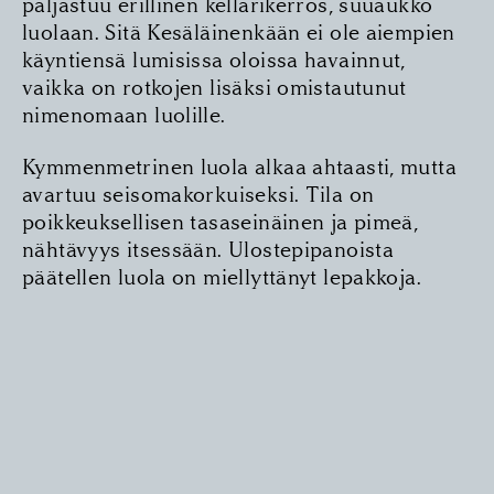
paljastuu erillinen kellarikerros, suuaukko
luolaan. Sitä Kesäläinenkään ei ole aiempien
käyntiensä lumisissa oloissa havainnut,
vaikka on rotkojen lisäksi omistautunut
nimenomaan luolille.
Kymmenmetrinen luola alkaa ahtaasti, mutta
avartuu seisomakorkuiseksi. Tila on
poikkeuksellisen tasa­seinäinen ja pimeä,
nähtävyys itsessään. Ulostepipanoista
päätellen luola on miellyttänyt lepakkoja.