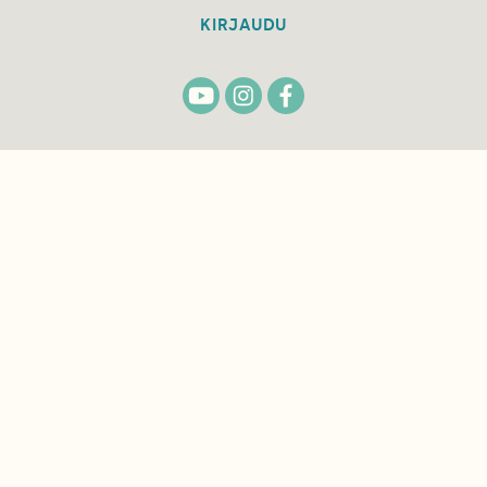
KIRJAUDU
TILAA
SUOMEN
LUONNON
UUTIS­KIRJE
Sähköpostiosoite
Hyväksyn tietojeni käytön uutiskirjeen
lähettämiseen