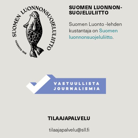
SUOMEN LUONNON­
SUOJELU­LIITTO
Suomen Luonto -lehden
Suomen
kustantaja on
luonnonsuojelu­liitto
.
TILAAJAPALVELU
tilaajapalvelu@sll.fi