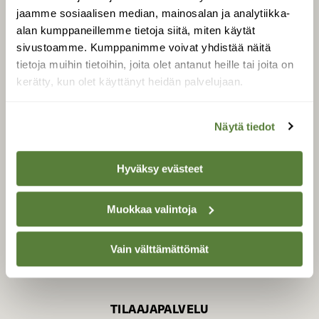
jaamme sosiaalisen median, mainosalan ja analytiikka-
alan kumppaneillemme tietoja siitä, miten käytät
sivustoamme. Kumppanimme voivat yhdistää näitä
SUOMEN LUONNON­
SUOJELU­LIITTO
tietoja muihin tietoihin, joita olet antanut heille tai joita on
kerätty, kun olet käyttänyt heidän palvelujaan.
Suomen Luonto -lehden
Suomen
kustantaja on
luonnonsuojelu­liitto
.
Näytä tiedot
Hyväksy evästeet
Muokkaa valintoja
Vain välttämättömät
TILAAJAPALVELU