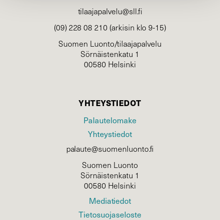
tilaajapalvelu@sll.fi
(09) 228 08 210 (arkisin klo 9-15)
Suomen Luonto/tilaajapalvelu
Sörnäistenkatu 1
00580 Helsinki
YHTEYSTIEDOT
Palautelomake
Yhteystiedot
palaute@suomenluonto.fi
Suomen Luonto
Sörnäistenkatu 1
00580 Helsinki
Mediatiedot
Tietosuojaseloste