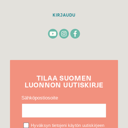
KIRJAUDU
TILAA
SUOMEN
LUONNON
UUTIS­KIRJE
Sähköpostiosoite
Hyväksyn tietojeni käytön uutiskirjeen