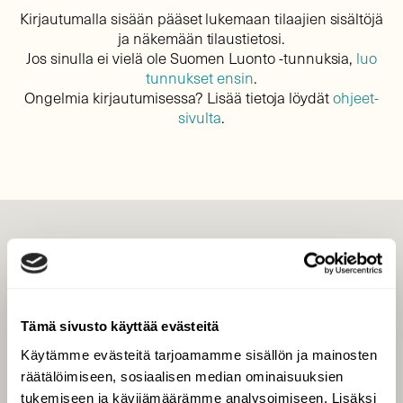
Kirjautumalla sisään pääset lukemaan tilaajien sisältöjä
ja näkemään tilaustietosi.
Jos sinulla ei vielä ole Suomen Luonto -tunnuksia,
luo
tunnukset ensin
.
Ongelmia kirjautumisessa? Lisää tietoja löydät
ohjeet-
sivulta
.
LEHTI
Uusin lehti
Tilaa Suomen Luonto
Tämä sivusto käyttää evästeitä
Tilaa digilukuoikeus
Käytämme evästeitä tarjoamamme sisällön ja mainosten
Äänestä parasta juttua
räätälöimiseen, sosiaalisen median ominaisuuksien
Tilaa uutiskirje
tukemiseen ja kävijämäärämme analysoimiseen. Lisäksi