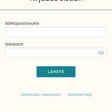
Sähköpostiosoite
Salasana
LÄHETÄ
Unohtuiko salasana?
Rekisteröidy