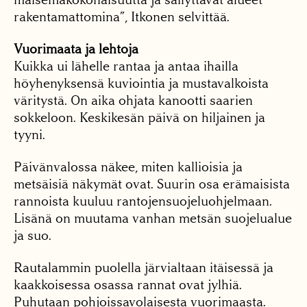
rakentamattomina”, Itkonen selvittää.
Vuorimaata ja lehtoja
Kuikka ui lähelle rantaa ja antaa ihailla
höyhenyksensä kuviointia ja mustavalkoista
väritystä. On aika ohjata kanootti saarien
sokkeloon. Keskikesän päivä on hiljainen ja
tyyni.
Päivänvalossa näkee, miten kallioisia ja
metsäisiä näkymät ovat. Suurin osa erämaisista
rannoista kuuluu rantojensuojeluohjelmaan.
Lisänä on muutama vanhan metsän suojelualue
ja suo.
Rautalammin puolella järvialtaan itäisessä ja
kaakkoisessa osassa rannat ovat jylhiä.
Puhutaan pohjoissavolaisesta vuorimaasta.