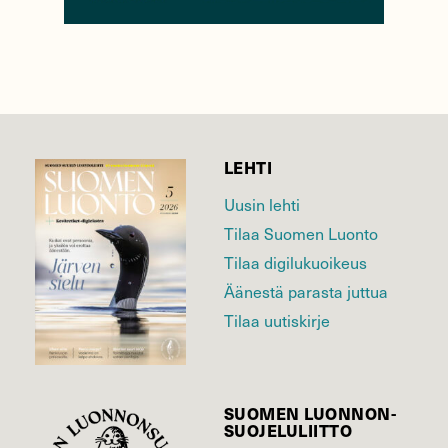
LEHTI
Uusin lehti
Tilaa Suomen Luonto
Tilaa digilukuoikeus
Äänestä parasta juttua
Tilaa uutiskirje
SUOMEN LUONNON­
SUOJELU­LIITTO