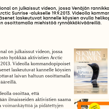
onal on julkaissut videon, jossa Venäjän rannikk
rctic Sunrise -alukselle 19.9.2013. Videolla komm
äsenet laskeutuvat kannelle köysien avulla helikop
un osoittamalla miehistöä rynnäkkökivääreillä.
al on julkaissut videon, jossa
sto hyökkää aktivistien Arctic
.9.2013. Videolla kommandopipoiset
senet laskeutuvat kannelle köysien
 ottavat laivan haltuun osoittamalla
äreillä.
olla osoittaa, että
ään ilmaisseiden aktivistien saama
a voimankäyttöä ja pidätettyjen