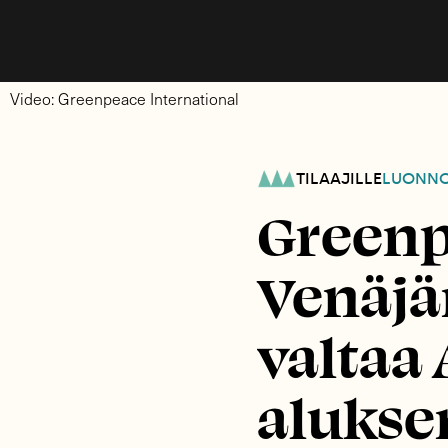
Video: Greenpeace International
TILAAJILLE
LUONN
Greenp
Venäjä
valtaa 
alukse