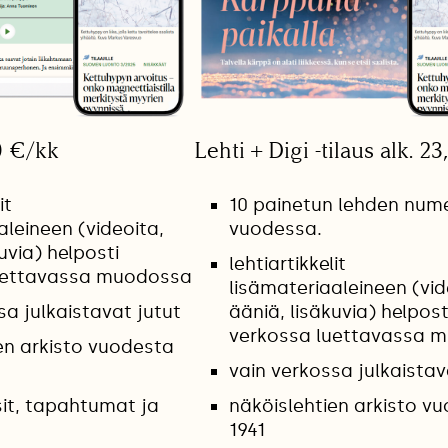
0 €/kk
Lehti + Digi -tilaus alk. 2
it
10 painetun lehden num
aleineen (videoita,
vuodessa.
uvia) helposti
lehtiartikkelit
uettavassa muodossa
lisämateriaaleineen (vid
sa julkaistavat jutut
ääniä, lisäkuvia) helpost
verkossa luettavassa 
en arkisto vuodesta
vain verkossa julkaistav
it, tapahtumat ja
näköislehtien arkisto v
1941