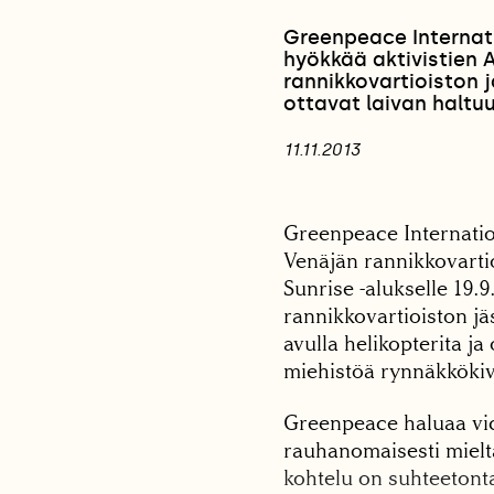
Greenpeace Internati
hyökkää aktivistien A
rannikkovartioiston j
ottavat laivan haltu
11.11.2013
Greenpeace Internation
Venäjän rannikkovartio
Sunrise -alukselle 19
rannikkovartioiston jä
avulla helikopterita ja
miehistöä rynnäkkökivä
Greenpeace haluaa vide
rauhanomaisesti mielt
kohtelu on suhteetont