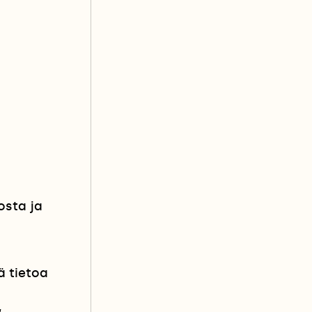
osta ja
ä tietoa
,