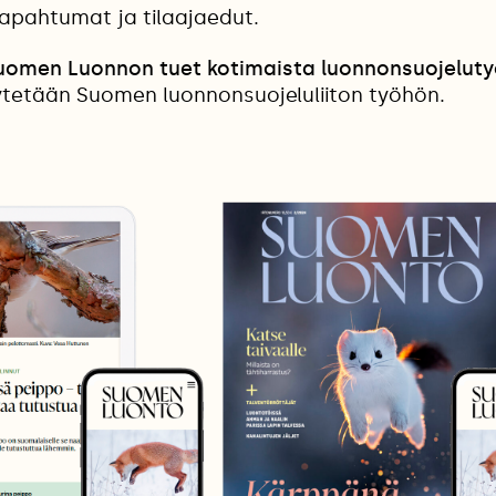
tapahtumat ja tilaajaedut.
Suomen Luonnon tuet kotimaista luonnonsuojeluty
etään Suomen luonnonsuojeluliiton työhön.