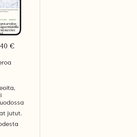
3,40 €
eroa
eoita,
i
muodossa
at jutut.
uodesta