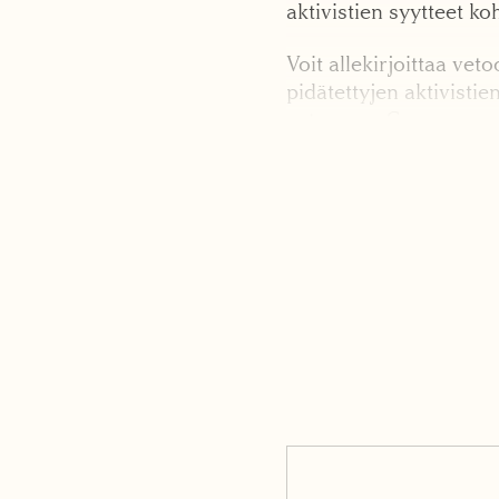
aktivistien syytteet ko
Voit allekirjoittaa ve
pidätettyjen aktivistie
vetoomus Greenpeacen