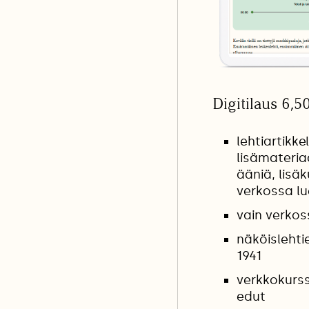
Digitilaus 6,5
lehtiartikkel
lisämateria
ääniä, lisäk
verkossa l
vain verkos
näköislehti
1941
verkkokurss
edut