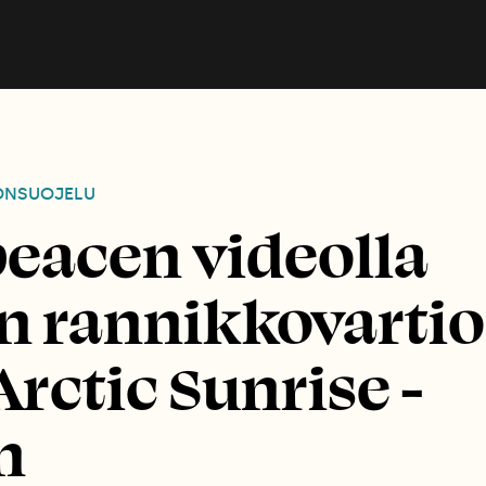
ONSUOJELU
eacen videolla
n rannikkovartio
Arctic Sunrise -
n