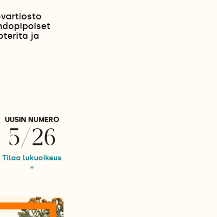
ovartiosto
andopipoiset
terita ja
UUSIN NUMERO
5/26
Tilaa lukuoikeus
»