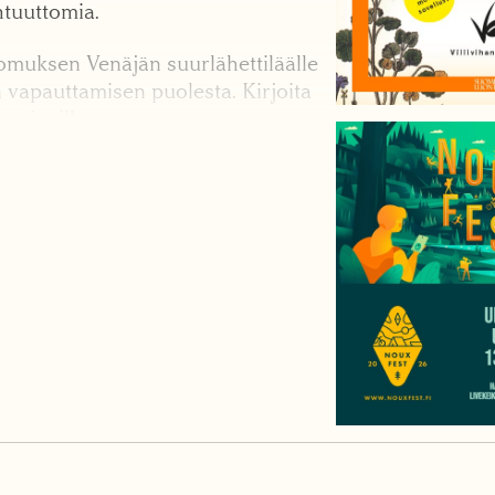
htuuttomia.
toomuksen Venäjän suurlähettiläälle
n vapauttamisen puolesta. Kirjoita
 sivuilla >>