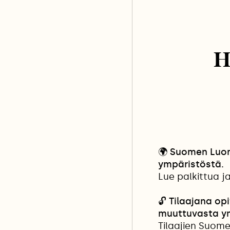
H
🌍
Suomen Luonn
ympäristöstä.
Lue palkittua j
🔓
Tilaajana opi
muuttuvasta y
Tilaajien Suome