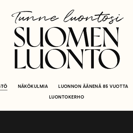
STÖ
NÄKÖKULMIA
LUONNON ÄÄNENÄ 85 VUOTTA
LUONTOKERHO