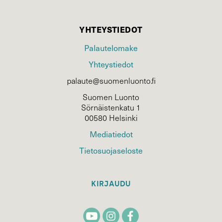
YHTEYSTIEDOT
Palautelomake
Yhteystiedot
palaute@suomenluonto.fi
Suomen Luonto
Sörnäistenkatu 1
00580 Helsinki
Mediatiedot
Tietosuojaseloste
KIRJAUDU