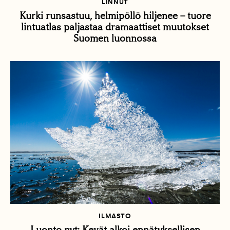
LINNUT
Kurki runsastuu, helmipöllö hiljenee – tuore
lintuatlas paljastaa dramaattiset muutokset
Suomen luonnossa
ILMASTO
Luonto nyt: Kevät alkoi ennätyksellisen