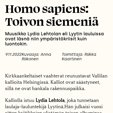
Homo sapiens:
Toivon siemeniä
Muusikko Lydia Lehtolan eli Lyytin lauluissa
ovat läsnä niin ympäristökriisit kuin
luontokin.
9.11.2022
Kuvaaja: Anna
Toimittaja: Riikka
Riikonen
Kaartinen
Kirkkaankeltaiset vaahterat reunustavat Vallilan
kallioita Helsingissä. Kalliot ovat säästyneet,
sillä ne ovat hankala rakennuspaikka.
Kalliolla istuu
Lydia Lehtola
, joka tunnetaan
laulaja–lauluntekijä Lyytinä.Hän julkaisi vuosi
sitten kriitikkojen ylistämän toisen albuminsa