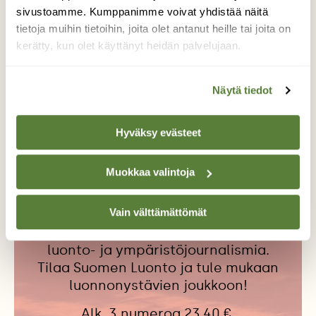
sivustoamme. Kumppanimme voivat yhdistää näitä
tietoja muihin tietoihin, joita olet antanut heille tai joita on
ILMASTONMUUTOS
LAULAJA
kerätty, kun olet käyttänyt heidän palvelujaan.
LAULUNTEKIJÄ
LYDIA LEHTOLA
LYYTI
MEITÄ EI OLE KUTSUTTU
Näytä tiedot
MUUSIKKO
PUHALLA JA TOIVO
TOIVEET JA HELYT
YMPÄRISTÖKRIISI
Hyväksy evästeet
Muokkaa valintoja
Tilaa Suomen Luonto
Vain välttämättömät
Tue ajankohtaista ja asiantuntevaa
luonto- ja ympäristöjournalismia.
Tilaa Suomen Luonto ja tule mukaan
luonnonystävien joukkoon!
Alk. 3 numeroa 23,40 €.