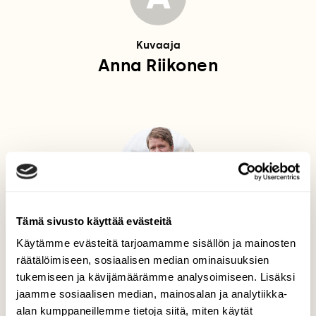
Kuvaaja
Anna Riikonen
Tämä sivusto käyttää evästeitä
Toimittaja
Riikka Kaartinen
Käytämme evästeitä tarjoamamme sisällön ja mainosten
räätälöimiseen, sosiaalisen median ominaisuuksien
Ekologi, Suomen Luonnon toimittaja vuosina 2017–
tukemiseen ja kävijämäärämme analysoimiseen. Lisäksi
2024. Kirjoittaa luonto- ja tiedeaiheista, vapaa-ajalla
jaamme sosiaalisen median, mainosalan ja analytiikka-
harrastaa lintuja ja retkeilee.
alan kumppaneillemme tietoja siitä, miten käytät