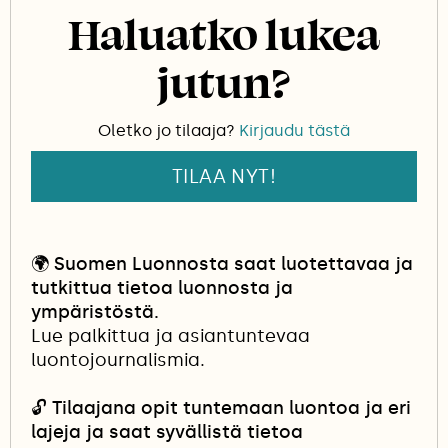
puhuttelevat häntä. Niihin varastoituu lämpöä,
Haluatko lukea
hautautuu tietoa ja ne ovat säilyneet
vuosituhansia muuttumattomina.
jutun?
Oletko jo tilaaja?
Kirjaudu tästä
TILAA NYT!
🌍
Suomen Luonnosta saat luotettavaa ja
tutkittua tietoa luonnosta ja
ympäristöstä.
Lue palkittua ja asiantuntevaa
luontojournalismia.
🔓
Tilaajana opit tuntemaan luontoa ja eri
lajeja ja saat syvällistä tietoa