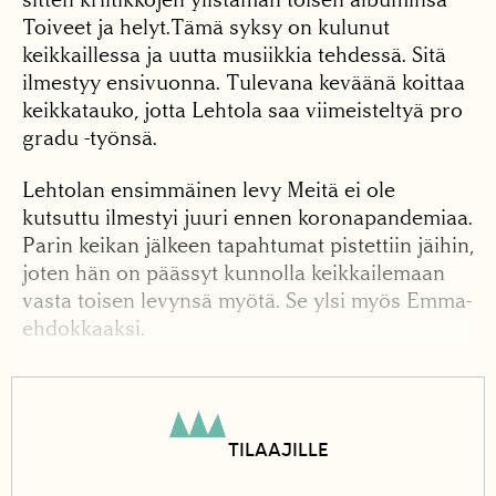
Toiveet ja helyt.Tämä syksy on kulunut
keikkaillessa ja uutta musiikkia tehdessä. Sitä
ilmestyy ensivuonna. Tulevana keväänä koittaa
keikkatauko, jotta Lehtola saa viimeisteltyä pro
gradu -työnsä.
Lehtolan ensimmäinen levy Meitä ei ole
kutsuttu ilmestyi juuri ennen koronapandemiaa.
Parin keikan jälkeen tapahtumat pistettiin jäihin,
joten hän on päässyt kunnolla keikkailemaan
vasta toisen levynsä myötä. Se ylsi myös Emma-
ehdokkaaksi.
Kaupunkiluontokin on luontoa
Vallilan kalliot ovat Lehtolalle tärkeät, ja hän
TILAAJILLE
asui ennen niiden naapurissa. Kalliot