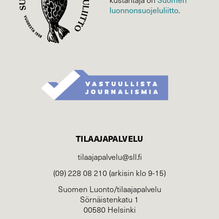
luonnonsuojelu­liitto
.
TILAAJAPALVELU
tilaajapalvelu@sll.fi
(09) 228 08 210 (arkisin klo 9-15)
Suomen Luonto/tilaajapalvelu
Sörnäistenkatu 1
00580 Helsinki