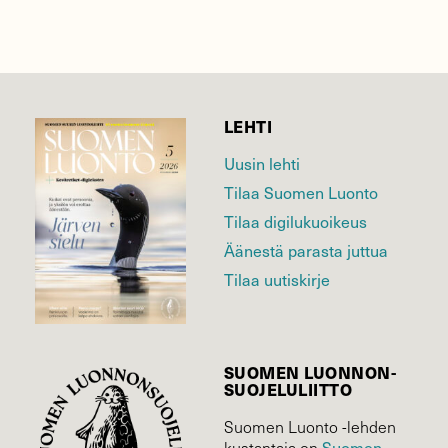
LEHTI
Uusin lehti
Tilaa Suomen Luonto
Tilaa digilukuoikeus
Äänestä parasta juttua
Tilaa uutiskirje
SUOMEN LUONNON­
SUOJELU­LIITTO
Suomen Luonto -lehden
kustantaja on
Suomen