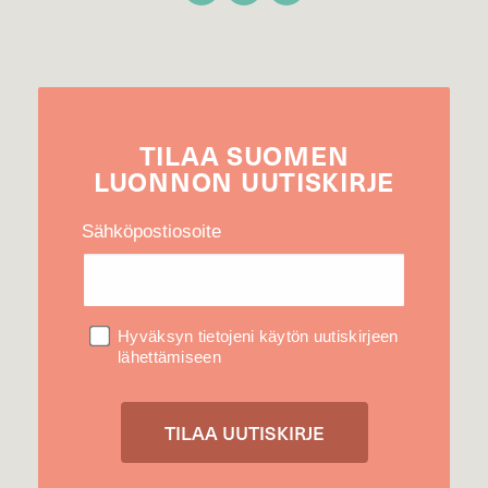
TILAA
SUOMEN
LUONNON
UUTIS­KIRJE
Sähköpostiosoite
Hyväksyn tietojeni käytön uutiskirjeen
lähettämiseen