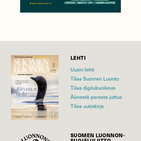
LEHTI
Uusin lehti
Tilaa Suomen Luonto
Tilaa digilukuoikeus
Äänestä parasta juttua
Tilaa uutiskirje
SUOMEN LUONNON­
SUOJELU­LIITTO