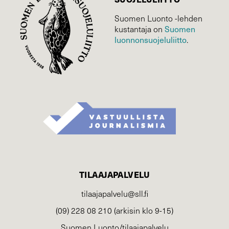
Suomen Luonto -lehden
Suomen
kustantaja on
luonnonsuojelu­liitto
.
TILAAJAPALVELU
tilaajapalvelu@sll.fi
(09) 228 08 210 (arkisin klo 9-15)
Suomen Luonto/tilaajapalvelu