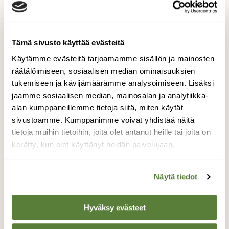
Lisää aiheesta
Tämä sivusto käyttää evästeitä
Käytämme evästeitä tarjoamamme sisällön ja mainosten
räätälöimiseen, sosiaalisen median ominaisuuksien
tukemiseen ja kävijämäärämme analysoimiseen. Lisäksi
jaamme sosiaalisen median, mainosalan ja analytiikka-
alan kumppaneillemme tietoja siitä, miten käytät
sivustoamme. Kumppanimme voivat yhdistää näitä
UUSIN NUMERO
tietoja muihin tietoihin, joita olet antanut heille tai joita on
5/26
kerätty, kun olet käyttänyt heidän palvelujaan.
Tilaa lukuoikeus »
Näytä tiedot
Hyväksy evästeet