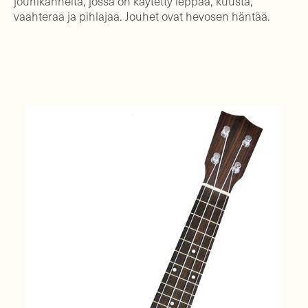
jouhikannelta, jossa on käytetty leppää, kuusta,
vaahteraa ja pihlajaa. Jouhet ovat hevosen häntää.