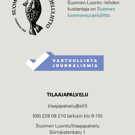
Suomen Luonto -lehden
Suomen
kustantaja on
luonnonsuojelu­liitto
.
TILAAJAPALVELU
tilaajapalvelu@sll.fi
(09) 228 08 210 (arkisin klo 9-15)
Suomen Luonto/tilaajapalvelu
Sörnäistenkatu 1