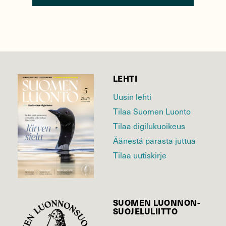
LEHTI
Uusin lehti
Tilaa Suomen Luonto
Tilaa digilukuoikeus
Äänestä parasta juttua
Tilaa uutiskirje
SUOMEN LUONNON­
SUOJELU­LIITTO