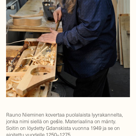
Rauno Nieminen kovertaa puolalaista lyyrakannelta,
jonka nimi siellä on geśle. Materiaalina on mänty.
Soitin on löydetty Gdanskista vuonna 1949 ja se on
ajoitettu vuodelle 1250–1275.