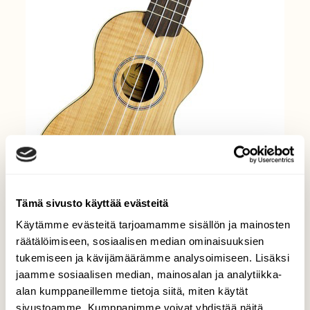
Tämä sivusto käyttää evästeitä
Käytämme evästeitä tarjoamamme sisällön ja mainosten
räätälöimiseen, sosiaalisen median ominaisuuksien
tukemiseen ja kävijämäärämme analysoimiseen. Lisäksi
jaamme sosiaalisen median, mainosalan ja analytiikka-
Perinteinen hawaijilainen sopraanoukulele. Malli
alan kumppaneillemme tietoja siitä, miten käytät
on 1800-luvulta. Kaula, sivut kansi ja pohja
loimupihlajaa, talla pähkinäpuuta, otelauta
sivustoamme. Kumppanimme voivat yhdistää näitä