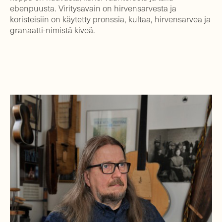
ebenpuusta. Viritysavain on hirvensarvesta ja
koristeisiin on käytetty pronssia, kultaa, hirvensarvea ja
granaatti-nimistä kiveä.