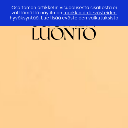
Osa tämän artikkelin visuaalisesta sisällöstä ei
välttämättä näy ilman
markkinointievästeiden
hyväksyntää.
Lue lisää evästeiden
vaikutuksista