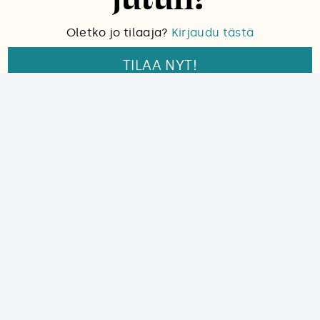
Oletko jo tilaaja?
Kirjaudu tästä
TILAA NYT!
🌍
Suomen Luonnosta saat luotettavaa ja
tutkittua tietoa luonnosta ja ympäristöstä.
Lue palkittua ja asiantuntevaa
luontojournalismia.
🔓
Tilaajana opit tuntemaan luontoa ja eri
lajeja ja saat syvällistä tietoa muuttuvasta
ympäristöstämme.
Tilaajien Suomen Luonto -kerhossa
verkkoartikkelit, näköislehdet, verkkokurssit,
tapahtumat ja tilaajaedut.