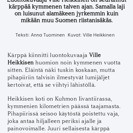
kärppää kymmenen talven ajan. Samalla laji
on luisunut alamäkeen jyrkemmin kuin
mikään muu Suomen riistanisäkäs.
Teksti: Anna Tuominen
Kuvat: Ville Heikkinen
Kärppä kiinnitti luontokuvaaja
Ville
Heikkisen
huomion noin kymmenen vuotta
sitten. Eläintä näki tuskin koskaan, mutta
pihapiiriin talvisin ilmestyvät lumijäljet
kertoivat, että se viihtyi lähistöllä.
Heikkisen koti on Kuhmon Iivantiirassa,
kymmenien kilometrien päässä taajamasta.
Pihapiirissä seisoo käytöstä poistettu vaja,
joka antaa hiljalleen periksi ajalle ja
painovoimalle. Juuri sellaisesta kärppä