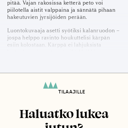
pitää. Vajan rakosissa ketterä peto voi
piilotella aistit valppaina ja sännätä pihaan
hakeutuvien jyrsijöiden perään.
Luontokuvaaja asetti syötiksi kalanruodon –
jospa helppo ravinto houkuttelisi kärpän
esiin kolostaan. Kärppä ei lahjuksista
kuitenkaan innostunut, eikä Heikkinen
onnistunut näkemään sitä ensimmäisen
talven aikana kertaakaan.
TILAAJILLE
Haluatko lukea
jutun?