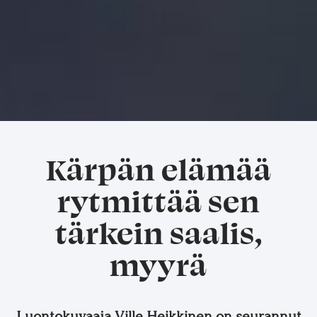
Kärpän elämää
rytmittää sen
tärkein saalis,
myyrä
Luontokuvaaja Ville Heikkinen on seurannut