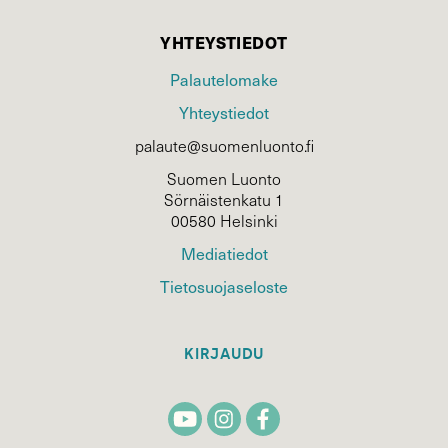
YHTEYSTIEDOT
Palautelomake
Yhteystiedot
palaute@suomenluonto.fi
Suomen Luonto
Sörnäistenkatu 1
00580 Helsinki
Mediatiedot
Tietosuojaseloste
KIRJAUDU