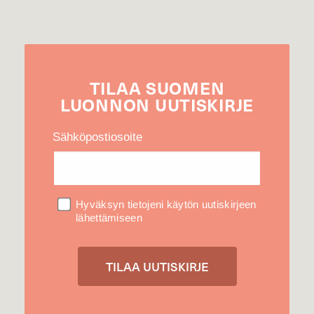
TILAA
SUOMEN
LUONNON
UUTIS­KIRJE
Sähköpostiosoite
Hyväksyn tietojeni käytön uutiskirjeen
lähettämiseen