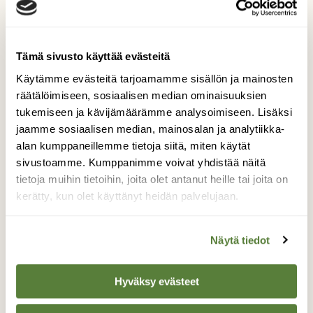
Kuvat
Tämä sivusto käyttää evästeitä
Taru Rantala
Käytämme evästeitä tarjoamamme sisällön ja mainosten
räätälöimiseen, sosiaalisen median ominaisuuksien
tukemiseen ja kävijämäärämme analysoimiseen. Lisäksi
jaamme sosiaalisen median, mainosalan ja analytiikka-
alan kumppaneillemme tietoja siitä, miten käytät
sivustoamme. Kumppanimme voivat yhdistää näitä
tietoja muihin tietoihin, joita olet antanut heille tai joita on
kerätty, kun olet käyttänyt heidän palvelujaan.
Kuvitukset
Marika Eerola
Näytä tiedot
Suomen Luonnon AD vastaa lehden ulkoasusta ja
visuaalisuudesta. Marika tykkää mökkeilystä ja
Hyväksy evästeet
mustikoiden keräämisestä.