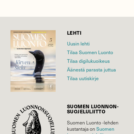
LEHTI
Uusin lehti
Tilaa Suomen Luonto
Tilaa digilukuoikeus
Äänestä parasta juttua
Tilaa uutiskirje
SUOMEN LUONNON­
SUOJELU­LIITTO
Suomen Luonto -lehden
Suomen
kustantaja on