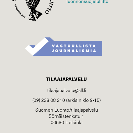
luonnonsuojelu­liitto
.
TILAAJAPALVELU
tilaajapalvelu@sll.fi
(09) 228 08 210 (arkisin klo 9-15)
Suomen Luonto/tilaajapalvelu
Sörnäistenkatu 1
00580 Helsinki