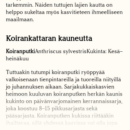
tarkemmin. Näiden tuttujen lajien kautta on
helppo sukeltaa myös kasvitieteen ihmeelliseen
maailmaan.
Koirankattaran kauneutta
Koiranputki
Anthriscus sylvestrisKukinta: Kesä–
heinäkuu
Tuttuakin tutumpi koiranputki ryöppyää
valkoisenaan tienpintareilla ja tuoreilla niityillä
jo juhannuksen aikaan. Sarjakukkaiskasvien
heimoon kuuluvan koiranputken herkän kaunis
kukinto on päivänvarjomainen kerrannaissarja,
joka koostuu 8–15 pikkusarjasta sekä
pääsarjasta. Koiranputken kukissa riittääkin
ihailtavaa, sillä yhdessä kasvissa voi olla jopa