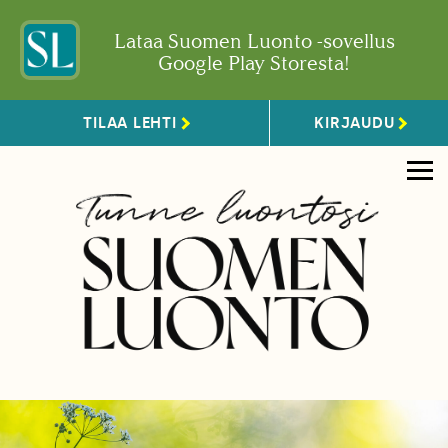
Lataa Suomen Luonto -sovellus
Google Play Storesta!
TILAA LEHTI
KIRJAUDU