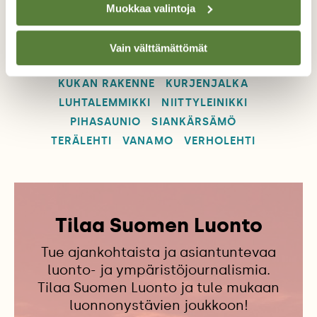
Muokkaa valintoja
HIIRENVIRNA
HORSMA
KASVITIEDE
Vain välttämättömät
KESÄN KUKKALOISTO
KOIRANPUTKI
KUKAN RAKENNE
KURJENJALKA
LUHTALEMMIKKI
NIITTYLEINIKKI
PIHASAUNIO
SIANKÄRSÄMÖ
TERÄLEHTI
VANAMO
VERHOLEHTI
Tilaa Suomen Luonto
Tue ajankohtaista ja asiantuntevaa
luonto- ja ympäristöjournalismia.
Tilaa Suomen Luonto ja tule mukaan
luonnonystävien joukkoon!