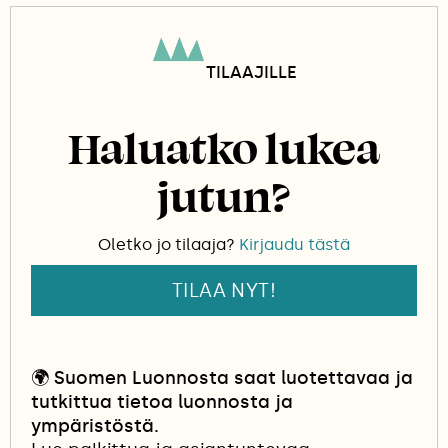
tuhansia yksittäisiä pikkuruisia kukkia, joissa
kussakin on viisi siroa terälehteä. Koiranputken
vanhoja nimiä ovat muun muassa
TILAAJILLE
koirankattara, putkenkukka ja ruiskuheinä.
Haluatko lukea
jutun?
Oletko jo tilaaja?
Kirjaudu tästä
TILAA NYT!
🌍
Suomen Luonnosta saat luotettavaa ja
tutkittua tietoa luonnosta ja
ympäristöstä.