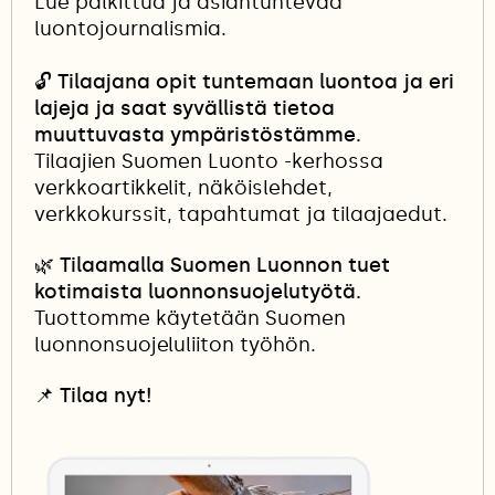
Lue palkittua ja asiantuntevaa
luontojournalismia.
🔓
Tilaajana opit tuntemaan luontoa ja eri
lajeja ja saat syvällistä tietoa
muuttuvasta ympäristöstämme.
Tilaajien Suomen Luonto -kerhossa
verkkoartikkelit, näköislehdet,
verkkokurssit, tapahtumat ja tilaajaedut.
🌿 Tilaamalla Suomen Luonnon tuet
kotimaista luonnonsuojelutyötä.
Tuottomme käytetään Suomen
luonnonsuojeluliiton työhön.
📌
Tilaa nyt!