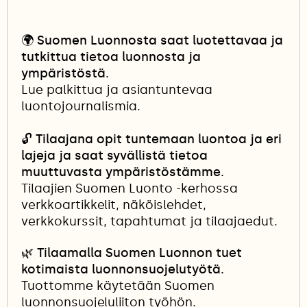
🌍
Suomen Luonnosta saat luotettavaa ja
tutkittua tietoa luonnosta ja
ympäristöstä.
Lue palkittua ja asiantuntevaa
luontojournalismia.
🔓
Tilaajana opit tuntemaan luontoa ja eri
lajeja ja saat syvällistä tietoa
muuttuvasta ympäristöstämme.
Tilaajien Suomen Luonto -kerhossa
verkkoartikkelit, näköislehdet,
verkkokurssit, tapahtumat ja tilaajaedut.
🌿 Tilaamalla Suomen Luonnon tuet
kotimaista luonnonsuojelutyötä.
Tuottomme käytetään Suomen
luonnonsuojeluliiton työhön.