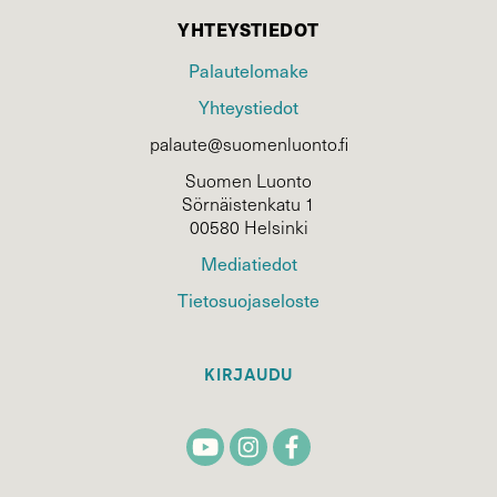
YHTEYSTIEDOT
Palautelomake
Yhteystiedot
palaute@suomenluonto.fi
Suomen Luonto
Sörnäistenkatu 1
00580 Helsinki
Mediatiedot
Tietosuojaseloste
KIRJAUDU