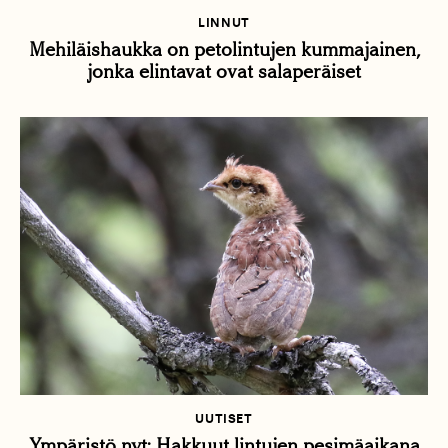
LINNUT
Mehiläishaukka on petolintujen kummajainen,
jonka elintavat ovat salaperäiset
UUTISET
Ympäristö nyt: Hakkuut lintujen pesimäaikana