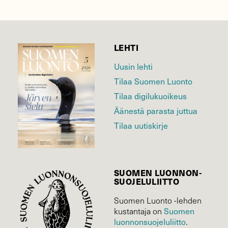
LEHTI
Uusin lehti
Tilaa Suomen Luonto
Tilaa digilukuoikeus
Äänestä parasta juttua
Tilaa uutiskirje
SUOMEN LUONNON­
SUOJELU­LIITTO
Suomen Luonto -lehden
kustantaja on
Suomen
luonnonsuojelu­liitto
.