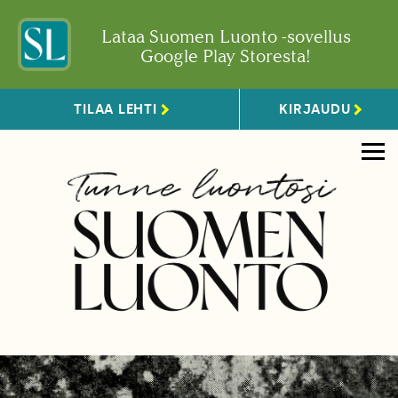
Lataa Suomen Luonto -sovellus
Google Play Storesta!
TILAA LEHTI
KIRJAUDU