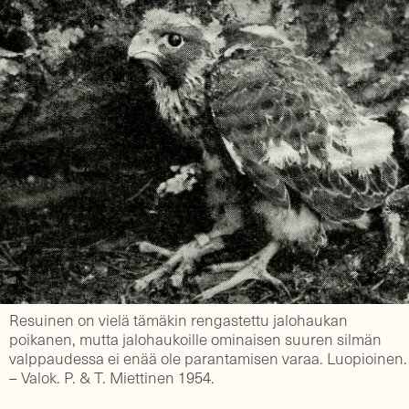
Resuinen on vielä tämäkin rengastettu jalohaukan
poikanen, mutta jalohaukoille ominaisen suuren silmän
valppaudessa ei enää ole parantamisen varaa. Luopioinen.
– Valok. P. & T. Miettinen 1954.