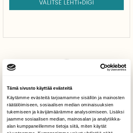
VALITSE LEHTI+DIGI
Tämä sivusto käyttää evästeitä
Käytämme evästeitä tarjoamamme sisällön ja mainosten
Teksti
räätälöimiseen, sosiaalisen median ominaisuuksien
Pentti Linkola
tukemiseen ja kävijämäärämme analysoimiseen. Lisäksi
jaamme sosiaalisen median, mainosalan ja analytiikka-
Pentti Linkola (1932–2020) oli suomalainen maasto-
ornitologi, kirjailija ja luonnonsuojelija.
alan kumppaneillemme tietoja siitä, miten käytät