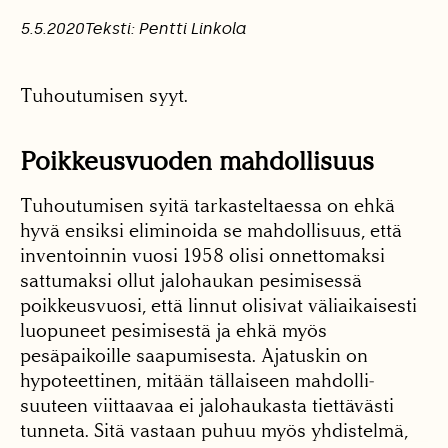
5.5.2020
Teksti: Pentti Linkola
Tuhoutumisen syyt.
Poikkeusvuoden mahdollisuus
Tuhoutumisen syitä tarkasteltaessa on ehkä
hyvä ensiksi eliminoida se mahdolli­suus, että
inventoinnin vuosi 1958 olisi on­nettomaksi
sattumaksi ollut jalohaukan pesi­misessä
poikkeusvuosi, että linnut olisivat väliaikaisesti
luopuneet pesimisestä ja ehkä myös
pesäpaikoille saapumisesta. Ajatuskin on
hypoteettinen, mitään tällaiseen mahdolli­
suuteen viittaavaa ei jalohaukasta tiettä­västi
tunneta. Sitä vastaan puhuu myös yhdistelmä,