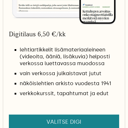
Digitilaus 6,50 €/kk
lehtiartikkelit lisämateriaaleineen
(videoita, ääniä, lisäkuvia) helposti
verkossa luettavassa muodossa
vain verkossa julkaistavat jutut
näköislehtien arkisto vuodesta 1941
verkkokurssit, tapahtumat ja edut
VALITSE DIGI