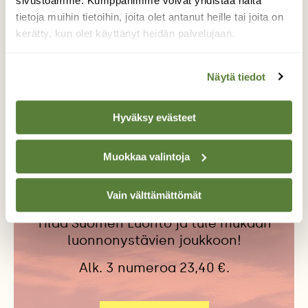
sivustoamme. Kumppanimme voivat yhdistää näitä
tietoja muihin tietoihin, joita olet antanut heille tai joita on
kerätty, kun olet käyttänyt heidän palvelujaan.
JALOHAUKKA
LINKOLAN KLASSIKOT
MUUTTOHAUKKA
PENTTI LINKOLA
Näytä tiedot
PETOLINNUT
Hyväksy evästeet
Muokkaa valintoja
Tilaa Suomen Luonto
Tue ajankohtaista ja asiantuntevaa
Vain välttämättömät
luonto- ja ympäristöjournalismia.
Tilaa Suomen Luonto ja tule mukaan
luonnonystävien joukkoon!
Alk. 3 numeroa 23,40 €.