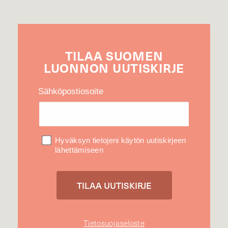
TILAA
SUOMEN
LUONNON
UUTIS­KIRJE
Sähköpostiosoite
Hyväksyn tietojeni käytön uutiskirjeen
lähettämiseen
Tietosuojaseloste