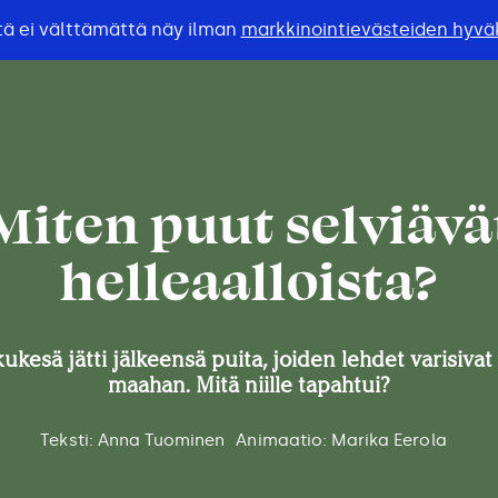
stä ei välttämättä näy ilman
markkinointievästeiden hyvä
Miten puut selviävä
helleaalloista?
kukesä jätti jälkeensä puita, joiden lehdet varisivat
maahan. Mitä niille tapahtui?
Teksti: Anna Tuominen
Animaatio: Marika Eerola