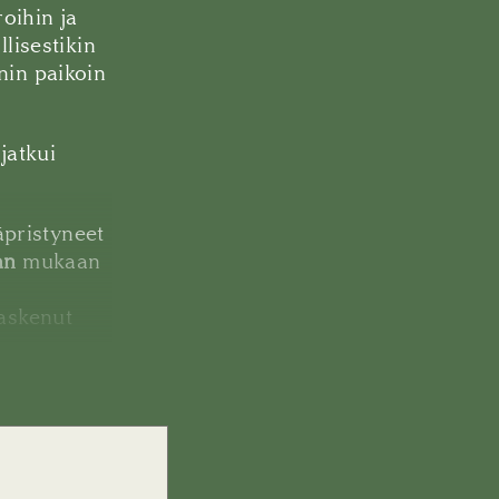
oihin ja
lisestikin
nin paikoin
jatkui
äpristyneet
an
mukaan
askenut