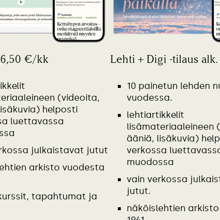
 6,50 €/kk
Lehti + Digi -tilaus alk
ikkelit
10 painetun lehden 
eriaaleineen (videoita,
vuodessa.
lisäkuvia) helposti
lehtiartikkelit
sa luettavassa
lisämateriaaleineen (
ssa
ääniä, lisäkuvia) help
rkossa julkaistavat jutut
verkossa luettavass
muodossa
ehtien arkisto vuodesta
vain verkossa julkai
jutut.
kurssit, tapahtumat ja
näköislehtien arkist
1941