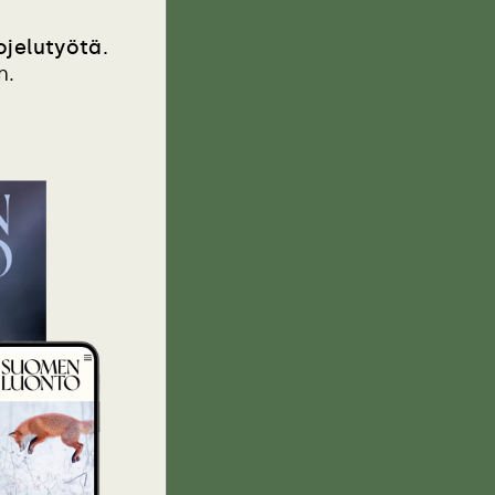
jelutyötä.
n.