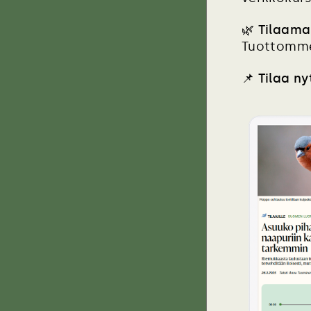
🌿 Tilaama
Tuottomme
📌
Tilaa ny