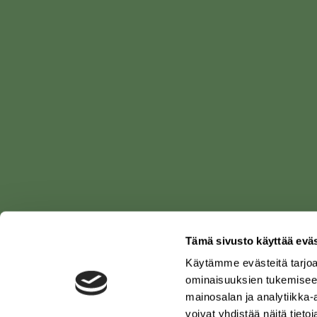
Tämä sivusto käyttää eväs
Käytämme evästeitä tarjoa
ominaisuuksien tukemisee
SUOMEN
mainosalan ja analytiikka
LUONNONSUOJELU­
LIITTO
voivat yhdistää näitä tietoja