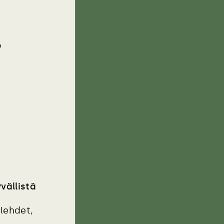
?
a
vällistä
slehdet,