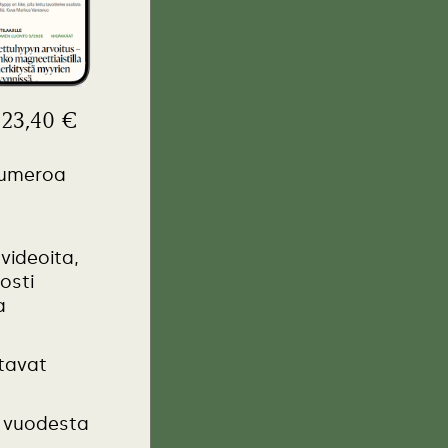
. 23,40 €
numeroa
videoita,
osti
a
stavat
o vuodesta