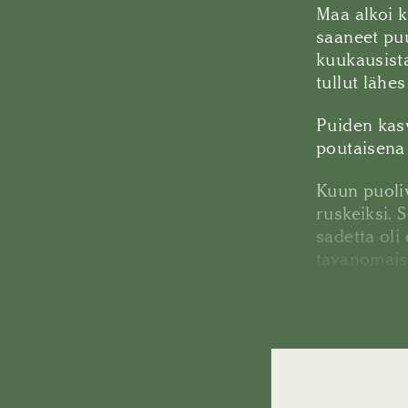
Maa alkoi k
saaneet puu
kuukausist
tullut lähes
Puiden kasv
poutaisena 
Kuun puoliv
ruskeiksi.
sadetta oli
tavanomais
poikkeuksel