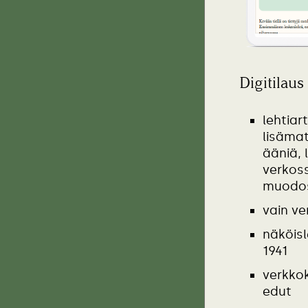
Digitilaus
lehtiart
lisämat
ääniä, 
verkos
muodo
vain ve
näköisl
1941
verkko
edut