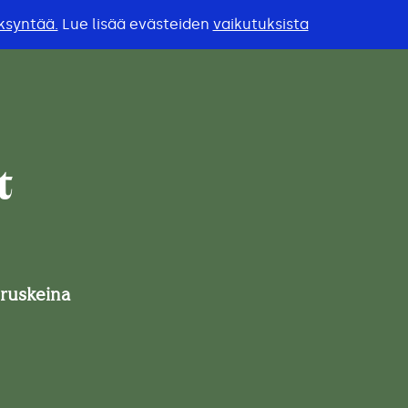
ksyntää.
Lue lisää evästeiden
vaikutuksista
t
 ruskeina