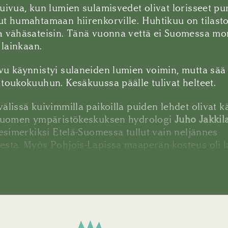
uivua, kun lumien sulamisvedet olivat lorisseet pur
t humahtamaan hiirenkorville. Huhtikuu on tilastol
a vähäsateisin. Tänä vuonna vettä ei Suomessa mo
 lainkaan.
u käynnistyi sulaneiden lumien voimin, mutta sää 
toukokuuhun. Kesäkuussa päälle tulivat helteet.
älissä kuivimmilla paikoilla puiden lehdet olivat k
 Suomen ympäristökeskuksen hydrologi
Juho Jakkil
 esimerkiksi Etelä-Suomessa tullut vain neljännes
esta. Myös Pohjois-Lapissa maaperän kosteus oli l
lisen matalalle.