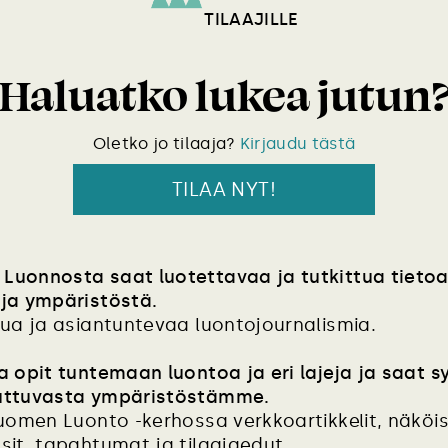
TILAAJILLE
Haluatko lukea jutun
Oletko jo tilaaja?
Kirjaudu tästä
TILAA NYT!
Luonnosta saat luotettavaa ja tutkittua tieto
ja ympäristöstä.
tua ja asiantuntevaa luontojournalismia.
a opit tuntemaan luontoa ja eri lajeja ja saat sy
uttuvasta ympäristöstämme.
Suomen Luonto -kerhossa verkkoartikkelit, näköi
sit, tapahtumat ja tilaajaedut.