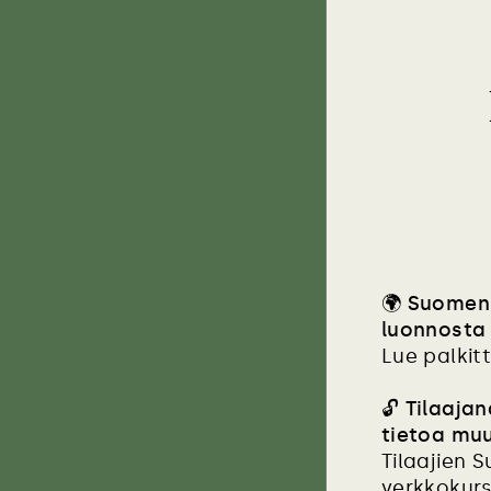
🌍
Suomen 
luonnosta 
Lue palkit
🔓
Tilaajan
tietoa mu
Tilaajien 
verkkokurs