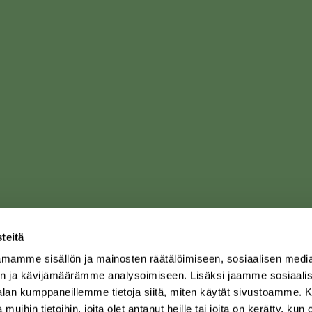
teitä
mamme sisällön ja mainosten räätälöimiseen, sosiaalisen medi
n ja kävijämäärämme analysoimiseen. Lisäksi jaamme sosiaali
-alan kumppaneillemme tietoja siitä, miten käytät sivustoamme
 muihin tietoihin, joita olet antanut heille tai joita on kerätty, kun 