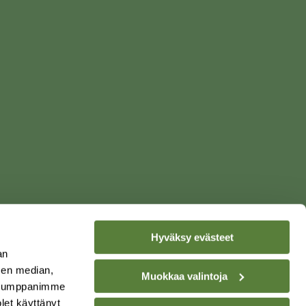
Hyväksy evästeet
an
sen median,
Muokkaa valintoja
LEHTI
. Kumppanimme
olet käyttänyt