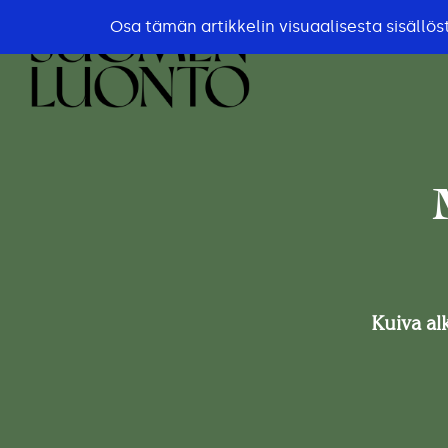
Osa tämän artikkelin visuaalisesta sisällö
Kuiva al