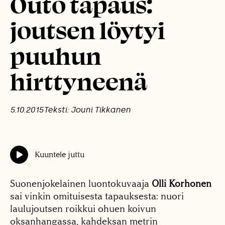
Outo tapaus:
joutsen löytyi
puuhun
hirttyneenä
5.10.2015
Teksti: Jouni Tikkanen
Kuuntele juttu
Suonenjokelainen luontokuvaaja
Olli Korhonen
sai vinkin omituisesta tapauksesta: nuori
laulujoutsen roikkui ohuen koivun
oksanhangassa, kahdeksan metrin