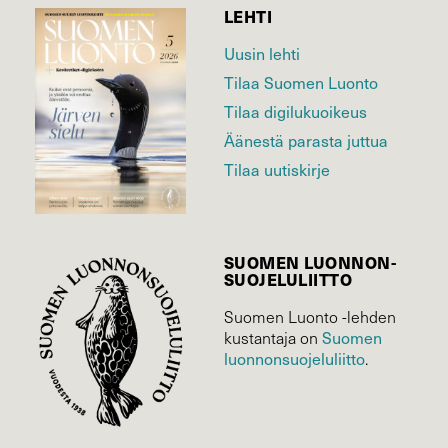
LEHTI
Uusin lehti
Tilaa Suomen Luonto
Tilaa digilukuoikeus
Äänestä parasta juttua
Tilaa uutiskirje
SUOMEN LUONNON­
SUOJELU­LIITTO
Suomen Luonto -lehden
kustantaja on
Suomen
luonnonsuojelu­liitto
.