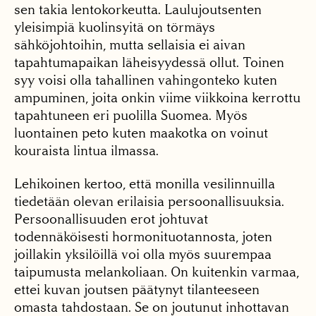
sen takia lentokorkeutta. Laulujoutsenten
yleisimpiä kuolinsyitä on törmäys
sähköjohtoihin, mutta sellaisia ei aivan
tapahtumapaikan läheisyydessä ollut. Toinen
syy voisi olla tahallinen vahingonteko kuten
ampuminen, joita onkin viime viikkoina kerrottu
tapahtuneen eri puolilla Suomea. Myös
luontainen peto kuten maakotka on voinut
kouraista lintua ilmassa.
Lehikoinen kertoo, että monilla vesilinnuilla
tiedetään olevan erilaisia persoonallisuuksia.
Persoonallisuuden erot johtuvat
todennäköisesti hormonituotannosta, joten
joillakin yksilöillä voi olla myös suurempaa
taipumusta melankoliaan. On kuitenkin varmaa,
ettei kuvan joutsen päätynyt tilanteeseen
omasta tahdostaan. Se on joutunut inhottavan