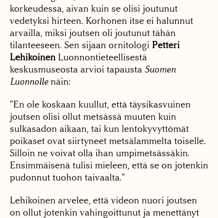
korkeudessa, aivan kuin se olisi joutunut
vedetyksi hirteen. Korhonen itse ei halunnut
arvailla, miksi joutsen oli joutunut tähän
tilanteeseen. Sen sijaan ornitologi
Petteri
Lehikoinen
Luonnontieteellisestä
keskusmuseosta arvioi tapausta
Suomen
Luonnolle
näin:
”En ole koskaan kuullut, että täysikasvuinen
joutsen olisi ollut metsässä muuten kuin
sulkasadon aikaan, tai kun lentokyvyttömät
poikaset ovat siirtyneet metsälammelta toiselle.
Silloin ne voivat olla ihan umpimetsässäkin.
Ensimmäisenä tulisi mieleen, että se on jotenkin
pudonnut tuohon taivaalta.”
Lehikoinen arvelee, että videon nuori joutsen
on ollut jotenkin vahingoittunut ja menettänyt