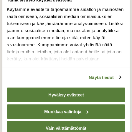
Käytämme evästeitä tarjoamamme sisällön ja mainosten
räätälöimiseen, sosiaalisen median ominaisuuksien
tukemiseen ja kävijämäärämme analysoimiseen. Lisäksi
jaamme sosiaalisen median, mainosalan ja analytiikka-
alan kumppaneillemme tietoja siitä, miten käytät
sivustoamme. Kumppanimme voivat yhdistää näitä
tietoja muihin tietoihin, joita olet antanut heille tai joita on
kerätty, kun olet käyttänyt heidän palvelujaan.
Teksti
Näytä tiedot
Jouni Tikkanen
Suomen Luonnon
toimittaja vuosina 2010–2021.
Hyväksy evästeet
Muokkaa valintoja
Tilaa Suomen Luonto
Vain välttämättömät