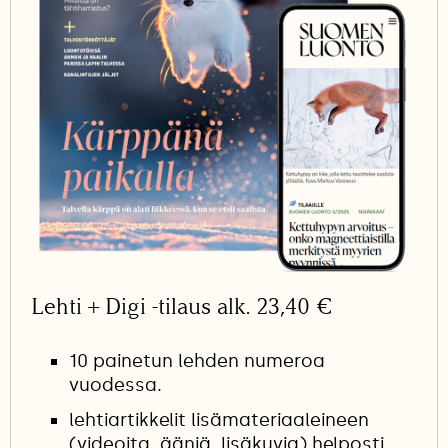
Lehti + Digi -tilaus alk. 23,40 €
10 painetun lehden numeroa
vuodessa.
lehtiartikkelit lisämateriaaleineen
(videoita, ääniä, lisäkuvia) helposti