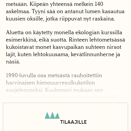
metsään. Kiipeän yhteensä melkein 140
askelmaa. Tyyni sää on antanut lumen kasautua
kuusien oksille, jotka riippuvat nyt raskaina.
Aluetta on käytetty monella ekologian kurssilla
esimerkkinä, eikä suotta. Rinteen lehtometsässä
kukoistavat monet kasvupaikan suhteen nirsot
lajit, kuten lehtokuusama, kevätlinnunherne ja
näsiä.
1990-luvulla osa metsästä rauhoitettiin
harvinaisen hienouurresulkukotilon
suojelemiseksi. Kuulemani mukaan sen
alkuperäinen elinalue on nyt kampuksen alla,
mutta kotiloita siirrettiin kuntan mukana
ylärinteeseen ennen rannan raivaamista. Tätä
nykyä Ylistönmäki on lajin ainut tunnettu
TILAAJILLE
esiintymispaikka Suomessa, mutta itse en ole