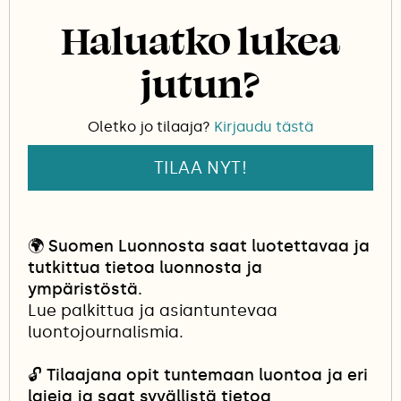
pientä nilviäistä onnistunut tähän mennessä
Haluatko lukea
huomaamaan.
jutun?
Ehdin melkein mäen laelle, kun metsän puolelle
poikkeaa polku. Lunta on satanut paljon, mutta
koiranulkoiluttajat ja lenkkeilijät pitävät reitit
Oletko jo tilaaja?
Kirjaudu tästä
avoinna. Lähden seurailemaan polkua lumisten
oksien varjoon. Maisema poikkeaa selkeästi
TILAA NYT!
keskimääräisestä jyväskyläläisestä metsästä −
kädet eivät yletä paksujen runkojen ympäri ja
vanhan haavan pinta on niin ryhmyinen, etten
🌍
Suomen Luonnosta saat luotettavaa ja
ole tunnistaa puulajia.
tutkittua tietoa luonnosta ja
ympäristöstä.
Lue palkittua ja asiantuntevaa
luontojournalismia.
🔓
Tilaajana opit tuntemaan luontoa ja eri
lajeja ja saat syvällistä tietoa