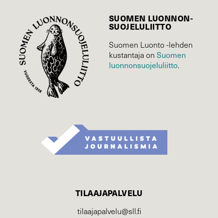
SUOMEN LUONNON­
SUOJELU­LIITTO
Suomen Luonto -lehden
Suomen
kustantaja on
luonnonsuojelu­liitto
.
TILAAJAPALVELU
tilaajapalvelu@sll.fi