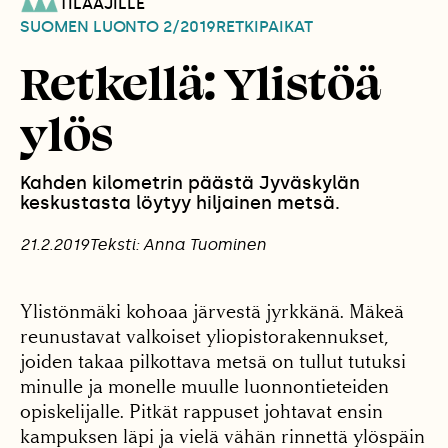
TILAAJILLE
SUOMEN LUONTO
2/2019
RETKIPAIKAT
Retkellä: Ylistöä
ylös
Kahden kilometrin päästä Jyväskylän
keskustasta löytyy hiljainen metsä.
21.2.2019
Teksti: Anna Tuominen
Ylistönmäki kohoaa järvestä jyrkkänä. Mäkeä
reunustavat valkoiset yliopistorakennukset,
joiden takaa pilkottava metsä on tullut tutuksi
minulle ja monelle muulle luonnontieteiden
opiskelijalle. Pitkät rappuset johtavat ensin
kampuksen läpi ja vielä vähän rinnettä ylöspäin