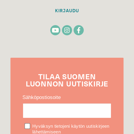
KIRJAUDU
TILAA
SUOMEN
LUONNON
UUTIS­KIRJE
Sähköpostiosoite
Hyväksyn tietojeni käytön uutiskirjeen
lähettämiseen