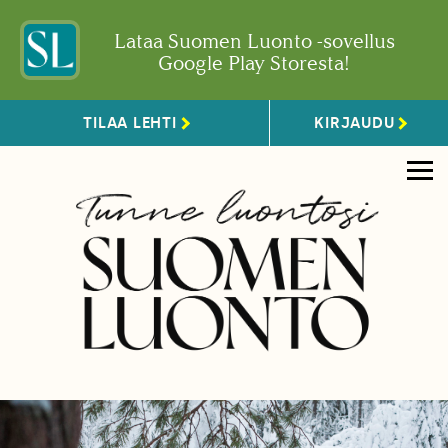
Lataa Suomen Luonto -sovellus
Google Play Storesta!
TILAA LEHTI
KIRJAUDU