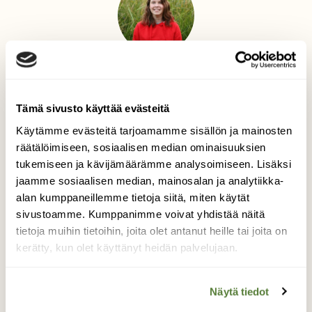
Teksti
Anna Tuominen
Tämä sivusto käyttää evästeitä
Suomen Luonnon toimittaja, joka innostuu
Käytämme evästeitä tarjoamamme sisällön ja mainosten
lajintunnistuksesta ja puutarhapuuhista, rengastaa
lintuja sekä laskee kimalaisia.
räätälöimiseen, sosiaalisen median ominaisuuksien
tukemiseen ja kävijämäärämme analysoimiseen. Lisäksi
jaamme sosiaalisen median, mainosalan ja analytiikka-
alan kumppaneillemme tietoja siitä, miten käytät
LUONNONSUOJELUALUE
sivustoamme. Kumppanimme voivat yhdistää näitä
LÄHILUONTO
TALVIRETKEILY
tietoja muihin tietoihin, joita olet antanut heille tai joita on
YLISTÖNMÄKI
kerätty, kun olet käyttänyt heidän palvelujaan.
Näytä tiedot