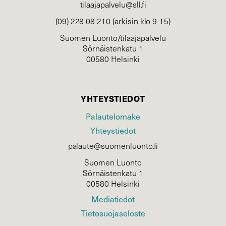
tilaajapalvelu@sll.fi
(09) 228 08 210 (arkisin klo 9-15)
Suomen Luonto/tilaajapalvelu
Sörnäistenkatu 1
00580 Helsinki
YHTEYSTIEDOT
Palautelomake
Yhteystiedot
palaute@suomenluonto.fi
Suomen Luonto
Sörnäistenkatu 1
00580 Helsinki
Mediatiedot
Tietosuojaseloste