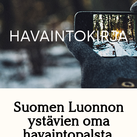
HAVAINTOKIRJA
Suomen Luonnon
ystävien oma
havaintopalsta.