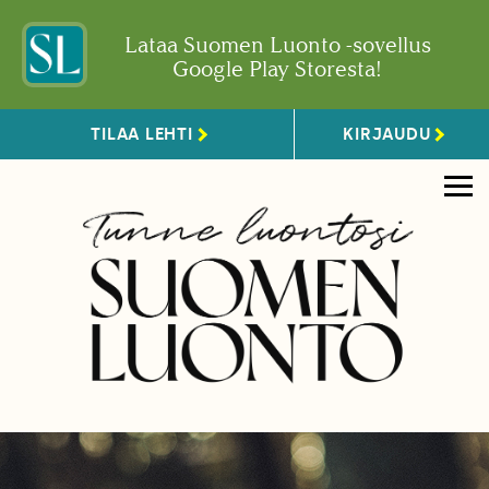
Lataa Suomen Luonto -sovellus
Google Play Storesta!
TILAA LEHTI
KIRJAUDU