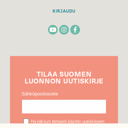
KIRJAUDU
TILAA
SUOMEN
LUONNON
UUTIS­KIRJE
Sähköpostiosoite
Hyväksyn tietojeni käytön uutiskirjeen
lähettämiseen