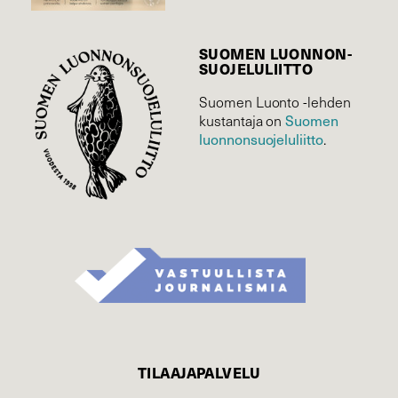
SUOMEN LUONNON­
SUOJELU­LIITTO
Suomen Luonto -lehden
Suomen
kustantaja on
luonnonsuojelu­liitto
.
TILAAJAPALVELU