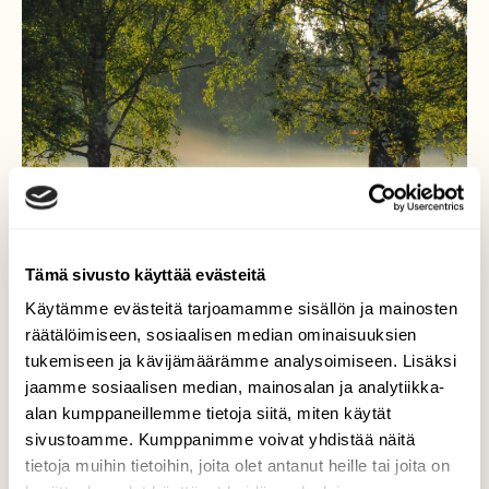
Tämä sivusto käyttää evästeitä
Käytämme evästeitä tarjoamamme sisällön ja mainosten
Aamusumu.
räätälöimiseen, sosiaalisen median ominaisuuksien
tukemiseen ja kävijämäärämme analysoimiseen. Lisäksi
Sumu ja nouseva aurinko muodostivat upeat
jaamme sosiaalisen median, mainosalan ja analytiikka-
puitteet varhaiselle kuvausretkelle 20.8.20
alan kumppaneillemme tietoja siitä, miten käytät
sivustoamme. Kumppanimme voivat yhdistää näitä
Valokuvaaja: Martti Valtonen, Mukkula, Lahti
tietoja muihin tietoihin, joita olet antanut heille tai joita on
20.8.2020