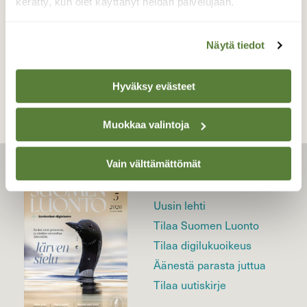
kerätty, kun olet käyttänyt heidän palvelujaan.
Näytä tiedot
TAKAISIN LISTAAN
Hyväksy evästeet
Muokkaa valintoja
Vain välttämättömät
LEHTI
Uusin lehti
Tilaa Suomen Luonto
Tilaa digilukuoikeus
Äänestä parasta juttua
Tilaa uutiskirje