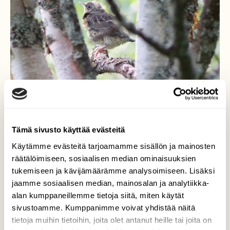
Tämä sivusto käyttää evästeitä
Käytämme evästeitä tarjoamamme sisällön ja mainosten
räätälöimiseen, sosiaalisen median ominaisuuksien
tukemiseen ja kävijämäärämme analysoimiseen. Lisäksi
Aika lentää pesästä
jaamme sosiaalisen median, mainosalan ja analytiikka-
alan kumppaneillemme tietoja siitä, miten käytät
Räksän pojan vuoro lähteä pesästä. Kaksi
sivustoamme. Kumppanimme voivat yhdistää näitä
poikasta jo räpisteli alas pellolle emon
tietoja muihin tietoihin, joita olet antanut heille tai joita on
kannustaissa.