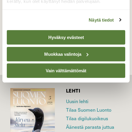
kerätty, kun olet käyttänyt heidän palvelujaan.
Valokuvaaja: Kalle Asikainen, Iisalmi 10.7.2017
Näytä tiedot
TAKAISIN LISTAAN
Hyväksy evästeet
Muokkaa valintoja
Vain välttämättömät
LEHTI
Uusin lehti
Tilaa Suomen Luonto
Tilaa digilukuoikeus
Äänestä parasta juttua