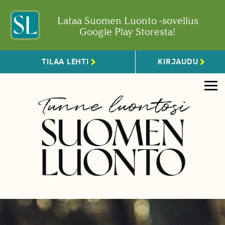
Lataa Suomen Luonto -sovellus
Google Play Storesta!
TILAA LEHTI
KIRJAUDU