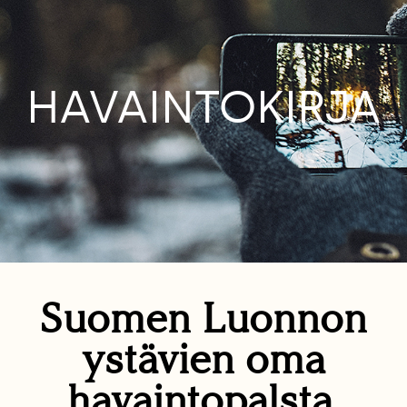
HAVAINTOKIRJA
Suomen Luonnon
ystävien oma
havaintopalsta.