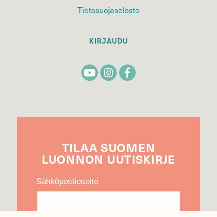
Tietosuojaseloste
KIRJAUDU
TILAA
SUOMEN
LUONNON
UUTIS­KIRJE
Sähköpostiosoite