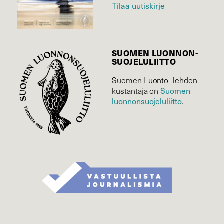
Tilaa uutiskirje
SUOMEN LUONNON­
SUOJELU­LIITTO
Suomen Luonto -lehden
Suomen
kustantaja on
luonnonsuojelu­liitto
.